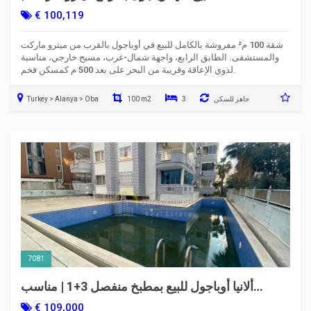
مطلة على المسبح | الرمز 7008
€ 100,119
شقة 100 م² مفروشة بالكامل للبيع في أوباجول بالقرب من ميترو ماركت
والمستشفى. الطابق الرابع، واجهة شمال-غرب، مسبح خارجي، مناسبة
لذوي الإعاقة وقريبة من البحر على بعد 500 م كمسكن فخم.
جاهز للسكن
3
100 m2
Turkey > Alanya > Oba
7081
ألانيا أوباجول للبيع بمطبخ منفصل 3+1 | مناسب
للجنسية والإقامة
€ 109,000