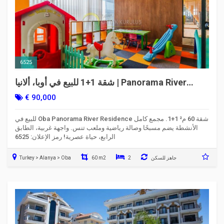
6525
شقة 1+1 للبيع في أوبا، ألانيا | Panorama River
Residence | الكود 6525
€ 90,000
للبيع في Oba Panorama River Residence شقة 60 م² 1+1. مجمع كامل
الأنشطة يضم مسبحًا وصالة رياضية وملعب تنس. واجهة غربية، الطابق
الرابع، حياة عصرية! رمز الإعلان: 6525
جاهز للسكن
2
60 m2
Turkey > Alanya > Oba