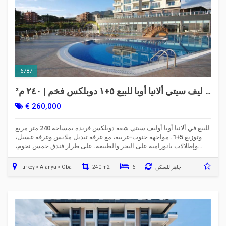
6787
أوليف سيتي ألانيا أوبا للبيع ٥+١ دوبلكس فخم | ٢٤٠ م²
إطلالة على البحر
€ 260,000
للبيع في ألانيا أوبا أوليف سيتي شقة دوبلكس فريدة بمساحة 240 متر مربع
وتوزيع 5+1. مواجهة جنوب-غربية، مع غرفة تبديل ملابس وغرفة غسيل،
وإطلالات بانورامية على البحر والطبيعة. على طراز فندق خمس نجوم،
أنشطة لا حصر لها من البولينغ إلى أكوا بارك!
جاهز للسكن
6
240 m2
Turkey > Alanya > Oba