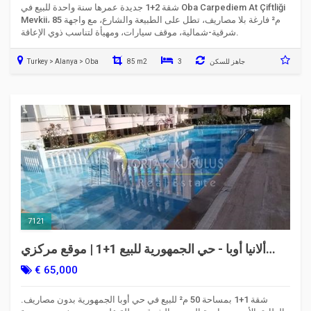
شقة 2+1 جديدة عمرها سنة واحدة للبيع في Oba Carpediem At Çiftliği
Mevkii، 85 م² فارغة بلا مصاريف، تطل على الطبيعة والشارع، مع واجهة
شرقية-شمالية، موقف سيارات، ومهيأة لتناسب ذوي الإعاقة.
جاهز للسكن
3
85 m2
Turkey > Alanya > Oba
7121
ألانيا أوبا - حي الجمهورية للبيع 1+1 | موقع مركزي
ومسبح
€ 65,000
شقة 1+1 بمساحة 50 م² للبيع في حي أوبا الجمهورية بدون مصاريف.