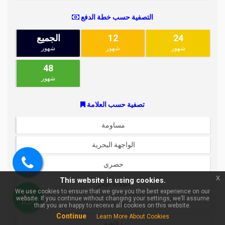
التصفية حسب خطة الدفع
24
12
الجميع
شهور
شهور
شهور
48
شهور
تصفية حسب العلامة
×
احصل على مساعدة في البحث
مساومة
عن عقارات!
الواجهة البحرية
حصري
اتصل
x
This website is using cookies.
بنا
اطلالة البحر
We use cookies to ensure that we give you the best experience on our
website. If you continue without changing your settings, we’ll assume
استثمار
WhatsApp
that you are happy to receive all cookies on this website.
Continue
Learn More About Cookies
رفاهية