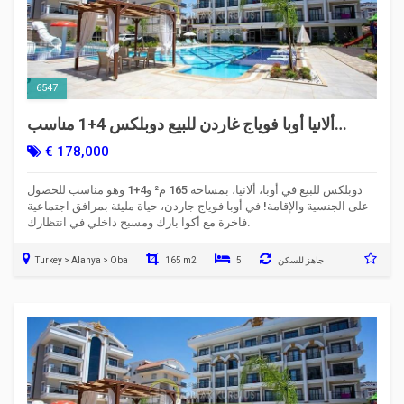
6547
ألانيا أوبا فوياج غاردن للبيع دوبلكس 4+1 مناسب
للحصول على الجنسية التركية
€ 178,000
دوبلكس للبيع في أوبا، ألانيا، بمساحة 165 م² و4+1 وهو مناسب للحصول
على الجنسية والإقامة! في أوبا فوياج جاردن، حياة مليئة بمرافق اجتماعية
فاخرة مع أكوا بارك ومسبح داخلي في انتظارك.
جاهز للسكن
5
165 m2
Turkey > Alanya > Oba