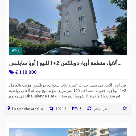
6741
ألانيا، منطقة أوبا، دوبلكس 2+1 للبيع | أوبا سايلنس
بارك | مفروش
€ 110,000
في أوبا، ألانيا، في مبنى حديث عمره ثلاث سنوات، دوبلكس مؤثث بالكامل
2+1! بواجهة جنوبية، مساحته 100 متر مربع، مع مسبح وصالة ألعاب رياضية
في مجمع Oba Silence Park — فرصة لحياة فاخرة. لا تفوتوا الفرصة!
جاهز للسكن
3
100 m2
Turkey > Alanya > Oba