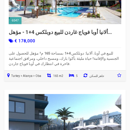
6547
ألانيا أوبا فوياج غاردن للبيع دوبلكس 4+1 - مؤهل
للحصول على الجنسية
€ 178,000
للبيع في أوبا، ألانيا: دوبلكس 4+1 بمساحة 165 م² مؤهل للحصول على
الجنسية والإقامة! حياة مليئة بأكوا بارك، ومسبح داخلي، ومرافق اجتماعية
فاخرة في انتظارك في أوبا فوياج جاردن.
جاهز للسكن
5
165 m2
Turkey > Alanya > Oba