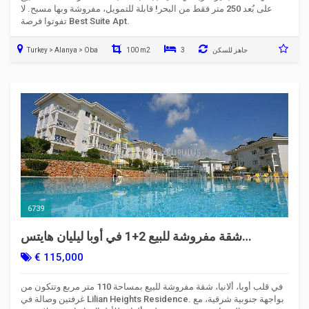
على بُعد 250 متر فقط من البحر! قابلة للتمويل، مفروشة وبها مسبح. لا
تفوتوا فرصة Best Suite Apt.
جاهز للسكن
3
100 m2
Turkey > Alanya > Oba
6739
شقة مفروشة للبيع 2+1 في أوبا ليليان هايتس
ريزيدنس، ألانيا
€ 115,000
في قلب أوبا، ألانيا، شقة مفروشة للبيع بمساحة 110 متر مربع وتتكون من
غرفتين وصالة في Lilian Heights Residence. بواجهة جنوبية شرقية، مع