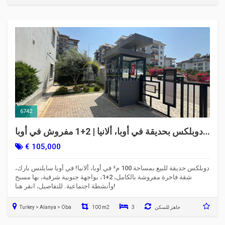
6742
دوبلكس بحديقة في أوبا، ألانيا | 2+1 مفروش في أوبا
سايلنس بارك | 6742
€ 105,000
دوبلكس حديقة للبيع بمساحة 100 م² في أوبا، ألانيا! في أوبا سايلنس بارك،
شقة فاخرة مفروشة بالكامل، 2+1، بواجهة جنوبية شرقية، بها مسبح
وأنشطة اجتماعية. للتفاصيل، انقر هنا!
جاهز للسكن
3
100 m2
Turkey > Alanya > Oba