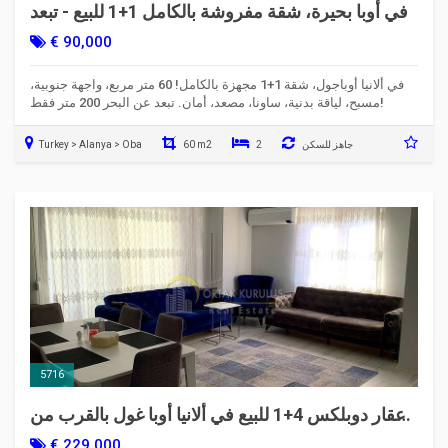
في أوبا بحيرة، شقة مفروشة بالكامل 1+1 للبيع - تبعد
عن البحر 200 متر
€ 90,000
في ألانيا أوباجول، شقة 1+1 مجهزة بالكامل! 60 متر مربع، واجهة جنوبية،
مسبح، لياقة بدنية، ساونا، مصعد، أمان. تبعد عن البحر 200 متر فقط!
جاهز للسكن
2
60 m2
Turkey > Alanya > Oba
5716
عقار دوبلكس 4+1 للبيع في ألانيا أوبا غول بالقرب من
البحر
€ 229,000