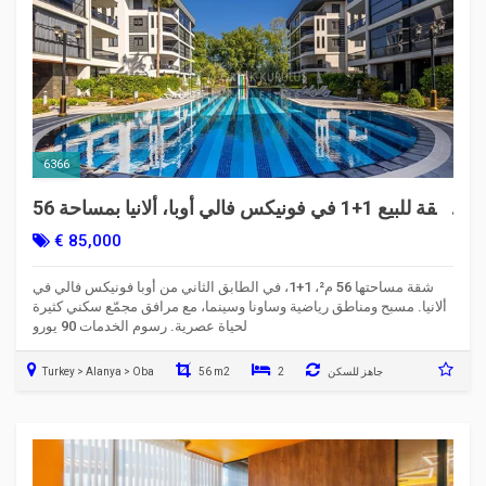
6366
شقة للبيع 1+1 في فونيكس فالي أوبا، ألانيا بمساحة 56
م²
€ 85,000
شقة مساحتها 56 م²، 1+1، في الطابق الثاني من أوبا فونيكس فالي في
ألانيا. مسبح ومناطق رياضية وساونا وسينما، مع مرافق مجمّع سكني كثيرة
لحياة عصرية. رسوم الخدمات 90 يورو
جاهز للسكن
2
56 m2
Turkey > Alanya > Oba