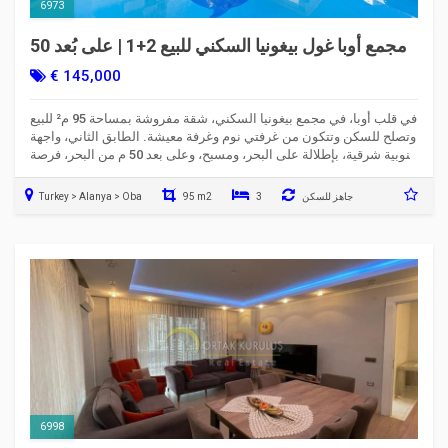
6973
مجمع أوبا غول بيغونيا السكني للبيع 2+1 | على بُعد 50
م من البحر وإطلالة بحرية
€ 145,000
في قلب أوبا، في مجمع بيغونيا السكني، شقة مفروشة بمساحة 95 م² للبيع
وتصلح للسكن وتتكون من غرفتي نوم وغرفة معيشة. الطابق الثاني، واجهة
جنوبية شرقية، بإطلالة على البحر، ومسبح، وعلى بعد 50 م من البحر، فرصة
مميزة.
جاهز للسكن
3
95 m2
Turkey > Alanya > Oba
6998