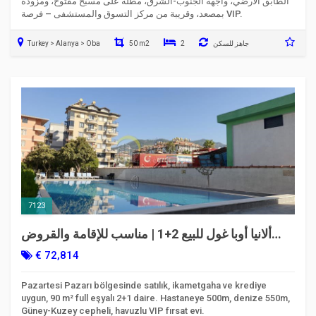
الطابق الأرضي، واجهة الجنوب-الشرق، مطلة على مسبح مفتوح، ومزودة
بمصعد، وقريبة من مركز التسوق والمستشفى – فرصة VIP.
جاهز للسكن
2
50 m2
Turkey > Alanya > Oba
7123
ألانيا أوبا غول للبيع 2+1 | مناسب للإقامة والقروض
البنكية على بُعد 550 م من البحر
€ 72,814
Pazartesi Pazarı bölgesinde satılık, ikametgaha ve krediye
uygun, 90 m² full eşyalı 2+1 daire. Hastaneye 500m, denize 550m,
Güney-Kuzey cepheli, havuzlu VIP fırsat evi.