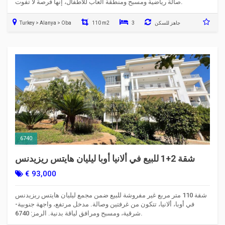
صالة رياضية ومسبح ومنطقة ألعاب للأطفال، إنها فرصة لا تفوت.
جاهز للسكن
3
110 m2
Turkey > Alanya > Oba
6740
شقة 2+1 للبيع في ألانيا أوبا ليليان هايتس ريزيدنس
€ 93,000
شقة 110 متر مربع غير مفروشة للبيع ضمن مجمع ليليان هايتس ريزيدنس
في أوبا، ألانيا، تتكون من غرفتين وصالة. مدخل مرتفع، واجهة جنوبية-
شرقية، ومسبح ومرافق لياقة بدنية. الرمز: 6740.