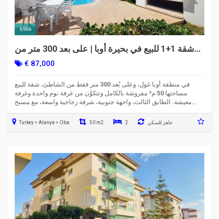
6966
شقة 1+1 للبيع في بحيرة أوبا | على بعد 300 متر من
البحر | واجهة جنوبية | الكود 6966
€ 87,000
في منطقة أوبا غول، وعلى بُعد 300 متر فقط من الشاطئ، شقة للبيع
مساحتها 50 م² مفروشة بالكامل وتتكوَّن من غرفة نوم واحدة وغرفة
معيشة. الطابق الثالث، واجهة جنوبية، شرفة زجاجية واسعة، مع مسبح
ومصعد.
جاهز للسكن
2
50 m2
Turkey > Alanya > Oba