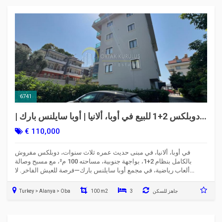
6741
دوبلكس 2+1 للبيع في أوبا، ألانيا | أوبا سايلنس بارك |
مفروش
€ 110,000
في أوبا، ألانيا، في مبنى حديث عمره ثلاث سنوات، دوبلكس مفروش
بالكامل بنظام 2+1، بواجهة جنوبية، مساحته 100 م²، مع مسبح وصالة
ألعاب رياضية، في مجمع أوبا سايلنس بارك—فرصة للعيش الفاخر. لا
تفوتها!
جاهز للسكن
3
100 m2
Turkey > Alanya > Oba