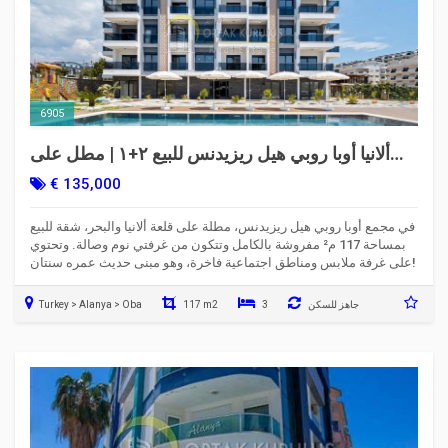
6905
ألانيا أوبا روبي هيل ريزيدنس للبيع ٢+١ | مطل على
القلعة والبحر
€ 135,000
في مجمع أوبا روبي هيل ريزيدنس، مطلة على قلعة ألانيا والبحر، شقة للبيع
بمساحة 117 م² مفروشة بالكامل وتتكون من غرفتي نوم وصالة. وتحتوي
على غرفة ملابس ومناطق اجتماعية فاخرة، وهو مبنى حديث عمره سنتان!
جاهز للسكن
3
117 m2
Turkey > Alanya > Oba