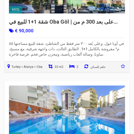
6970
شقة 1+1 للبيع في Oba Göl | على بعد 300 م من
البحر | مزود بمخزن خاص | الرمز 6970
€ 90,000
في أوبا غول، وعلى بُعد ٣٠٠ متر فقط من الشاطئ، شقة للبيع مساحتها ٥٥
م² مفروشة بالكامل 1+1. الطابق الثالث، ذات واجهة شرقية، مع مسبح،
ساونا، وصالة ألعاب رياضية، ومخزن خاص فخم. فرصة فاخرة.
جاهز للسكن
2
55 m2
Turkey > Alanya > Oba