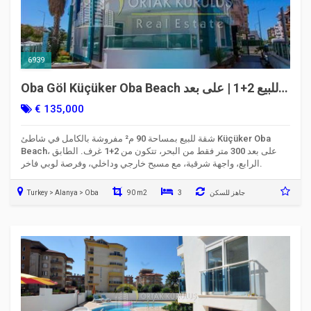
6939
Oba Göl Küçüker Oba Beach للبيع 2+1 | على بعد
300 م من البحر | الرمز 6939
€ 135,000
شقة للبيع بمساحة 90 م² مفروشة بالكامل في شاطئ Küçüker Oba
Beach، على بعد 300 متر فقط من البحر، تتكون من 2+1 غرف. الطابق
الرابع، واجهة شرقية، مع مسبح خارجي وداخلي، وفرصة لوبي فاخر.
جاهز للسكن
3
90 m2
Turkey > Alanya > Oba