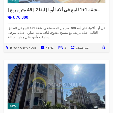
شقة 1+1 للبيع في ألانيا أوبا | ليفا 2 | 45 متر مربع |
قريبة من المستشفى
€ 70,000
في أوبا ألانيا، على بُعد 400 متر من المستشفى، شقة 1+1 للبيع في الطابق
الثالث! حياة مريحة مع مسبح مفتوح، لياقة بدنية، ساونا، حمام، موقف
سيارات وأمن على مدار الساعة.
جاهز للسكن
2
45 m2
Turkey > Alanya > Oba
5692