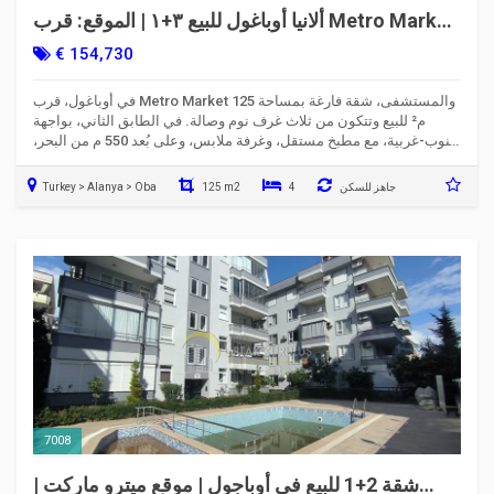
ألانيا أوباغول للبيع ٣+١ | الموقع: قرب Metro Market
| مطبخ منفصل | الكود: ٦٩٩٨
€ 154,730
في أوباغول، قرب Metro Market والمستشفى، شقة فارغة بمساحة 125
م² للبيع وتتكون من ثلاث غرف نوم وصالة. في الطابق الثاني، بواجهة
جنوب-غربية، مع مطبخ مستقل، وغرفة ملابس، وعلى بُعد 550 م من البحر،
فرصة سكنية.
جاهز للسكن
4
125 m2
Turkey > Alanya > Oba
7008
شقة 2+1 للبيع في أوباجول | موقع ميترو ماركت |