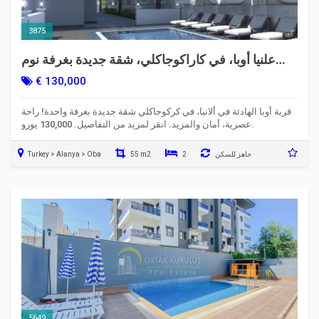
3875
علنيا أوبا، في كاراكوجاكلي، شقة جديدة بغرفة نوم
واحدة - راحة وأمان عصريَّان!
€ 130,000
قرية أوبا الهادئة في ألانيا، في كركوجاكلي شقة جديدة بغرفة واحدة! راحة
عصرية، أمان والمزيد. انقر لمزيد من التفاصيل. 130,000 يورو.
جاهز للسكن
2
55 m2
Turkey > Alanya > Oba
5649