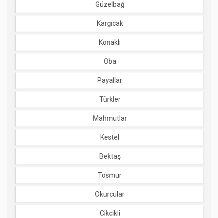
Güzelbağ
Kargıcak
Konaklı
Oba
Payallar
Türkler
Mahmutlar
Kestel
Bektaş
Tosmur
Okurcular
Cikcikli