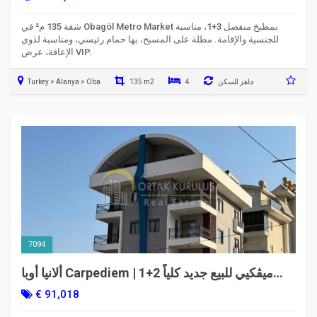
شقة 135 م² في Obagöl Metro Market بمطبخ منفصل 3+1، مناسبة
للجنسية والإقامة. مطلة على المسبح، بها حمام رئيسي، ومناسبة لذوي
الإعاقة، عرض VIP.
جاهز للسكن
4
135 m2
Turkey > Alanya > Oba
7094
ألانيا أوبا Carpediem ميڤكيي للبيع جديد كلياً 2+1 |
طابق نصفي عمره سنة واحدة
€ 91,018