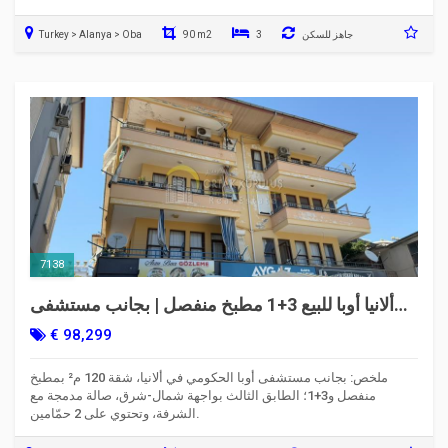
جاهز للسكن
3
90 m2
Turkey > Alanya > Oba
7138
ألانيا أوبا للبيع 3+1 مطبخ منفصل | بجانب مستشفى
الدولة، الطابق الثالث
€ 98,299
ملخص: بجانب مستشفى أوبا الحكومي في ألانيا، شقة 120 م² بمطبخ
منفصل و3+1؛ الطابق الثالث بواجهة شمال-شرق، صالة مدمجة مع
الشرفة، وتحتوي على 2 حمّامين.