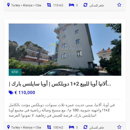
جاهز للسكن
3
110 m2
Turkey > Alanya > Oba
6741
ألانيا أوبا للبيع 2+1 دوبلكس | أوبا سايلنس بارك |
مفروش
€ 110,000
في أوبا، ألانيا، مبنى حديث عمره ثلاث سنوات، دوبلكس مؤثث بالكامل
2+1! واجهته جنوبية، 100 م²، مع مسبح وصالة رياضية في مجمع أوبا
سايلنس بارك، فرصة للعيش في رفاهية. لا تفوتوا الفرصة!
جاهز للسكن
3
100 m2
Turkey > Alanya > Oba