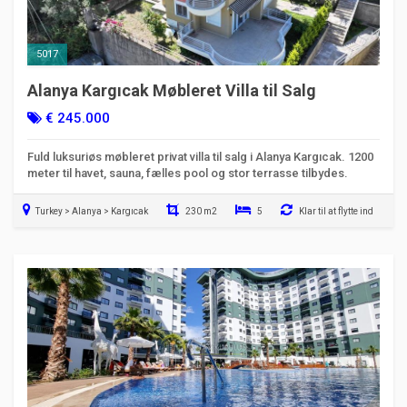
5017
Alanya Kargıcak Møbleret Villa til Salg
€ 245.000
Fuld luksuriøs møbleret privat villa til salg i Alanya Kargıcak. 1200
meter til havet, sauna, fælles pool og stor terrasse tilbydes.
Turkey > Alanya > Kargıcak
230 m2
5
Klar til at flytte ind