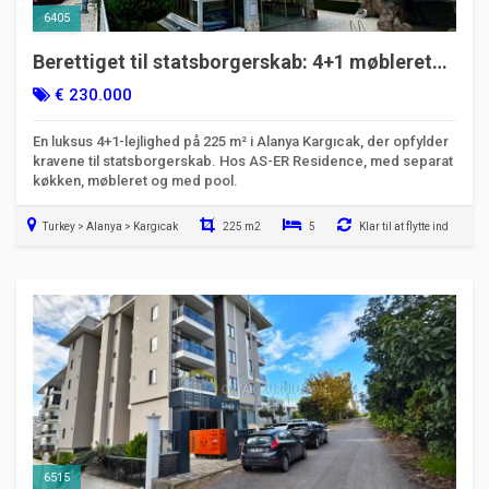
6405
Berettiget til statsborgerskab: 4+1 møbleret
lejlighed til salg i Alanya Kargıcak
€ 230.000
En luksus 4+1-lejlighed på 225 m² i Alanya Kargıcak, der opfylder
kravene til statsborgerskab. Hos AS-ER Residence, med separat
køkken, møbleret og med pool.
Turkey > Alanya > Kargıcak
225 m2
5
Klar til at flytte ind
6515