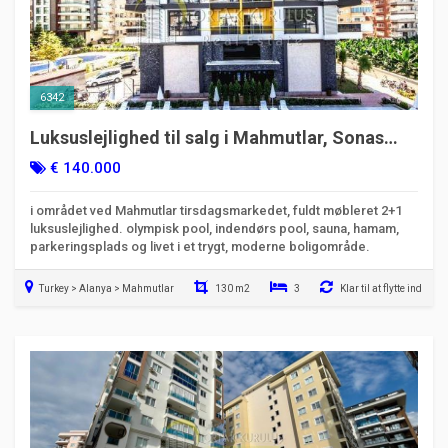
6342
Luksuslejlighed til salg i Mahmutlar, Sonas
Star, fuldt møbleret, 2 værelser og en stue.
€ 140.000
i området ved Mahmutlar tirsdagsmarkedet, fuldt møbleret 2+1
luksuslejlighed. olympisk pool, indendørs pool, sauna, hamam,
parkeringsplads og livet i et trygt, moderne boligområde.
Turkey > Alanya > Mahmutlar
130 m2
3
Klar til at flytte ind