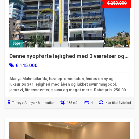
€ 250.000
3666
Denne nyopførte lejlighed med 3 værelser og 1
stue beliggende i Mahmutlar, lige ud til havet,
€ 145.000
tilbyder luksus og mulighed for
statsborgerskab.
Alanya Mahmutlar'da, havnepromenaden, findes en ny og
luksuriøs 3+1 lejlighed med åben og lukket swimmingpool,
jacuzzi, fitnesscenter, sauna og meget mere. Rabatpris: 250.000
Euro. Klik her for detaljer!
Turkey > Alanya > Mahmutlar
135 m2
4
Klar til at flytte ind