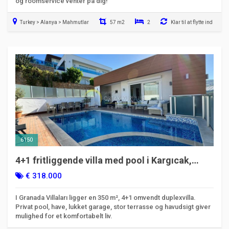
og roomservice venter på dig!
Turkey > Alanya > Mahmutlar
57 m2
2
Klar til at flytte ind
6150
4+1 fritliggende villa med pool i Kargıcak,
Alanya – Granada
€ 318.000
I Granada Villaları ligger en 350 m², 4+1 omvendt duplexvilla.
Privat pool, have, lukket garage, stor terrasse og havudsigt giver
mulighed for et komfortabelt liv.