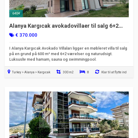
6404
Alanya Kargıcak avokadovillaer til salg 6+2
luksusvilla
€ 370.000
I Alanya Kargıcak Avokado Villaları ligger en møbleret villa til salg
på en grund på 600 m² med 6+2 værelser og naturudsigt.
Luksusliv med hamam, sauna og swimmingpool.
Turkey > Alanya > Kargıcak
300 m2
8
Klar til at flytte ind