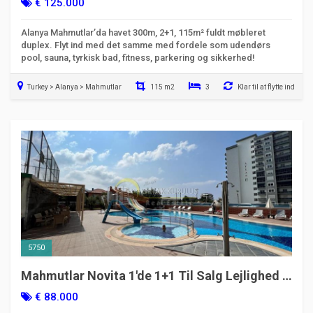
€ 125.000
Alanya Mahmutlar’da havet 300m, 2+1, 115m² fuldt møbleret
duplex. Flyt ind med det samme med fordele som udendørs
pool, sauna, tyrkisk bad, fitness, parkering og sikkerhed!
Turkey > Alanya > Mahmutlar
115 m2
3
Klar til at flytte ind
5750
Mahmutlar Novita 1'de 1+1 Til Salg Lejlighed –
400m til Havet, Luksus Komplekset
€ 88.000