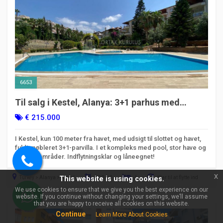
6653
Til salg i Kestel, Alanya: 3+1 parhus med
havudsigt | Kode 6653
€ 215.000
×
Få hjælp til at finde
ejendomme!
I Kestel, kun 100 meter fra havet, med udsigt til slottet og havet,
fuldt møbleret 3+1-parvilla. I et kompleks med pool, stor have og
sociale områder. Indflytningsklar og låneegnet!
Ring
x
Turkey > Alanya > Kestel
This website is using cookies.
220 m2
4
Klar til at flytte ind
til
We use cookies to ensure that we give you the best experience on our
os
website. If you continue without changing your settings, we’ll assume
WhatsApp
that you are happy to receive all cookies on this website.
Continue
Learn More About Cookies