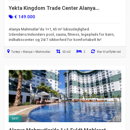
Yekta Kingdom Trade Center Alanya
Mahmutlar'da Til Salg 1+1 Luksus Lejlighed
€ 149.000
Alanya Mahmutlar’da 1+1, 65 m² luksuslejlighed.
Udendørs/indendørs pool, sauna, fitness, legeplads for børn,
indkøbscenter og 24/7 sikkerhed for komfortabelt liv!
Turkey > Alanya > Mahmutlar
65 m2
2
Klar til at flytte ind
5697