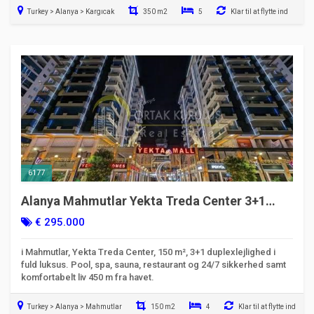
Turkey > Alanya > Kargıcak
350 m2
5
Klar til at flytte ind
6177
Alanya Mahmutlar Yekta Treda Center 3+1
duplekslejlighed til salg i fuld luksus
€ 295.000
i Mahmutlar, Yekta Treda Center, 150 m², 3+1 duplexlejlighed i
fuld luksus. Pool, spa, sauna, restaurant og 24/7 sikkerhed samt
komfortabelt liv 450 m fra havet.
Turkey > Alanya > Mahmutlar
150 m2
4
Klar til at flytte ind