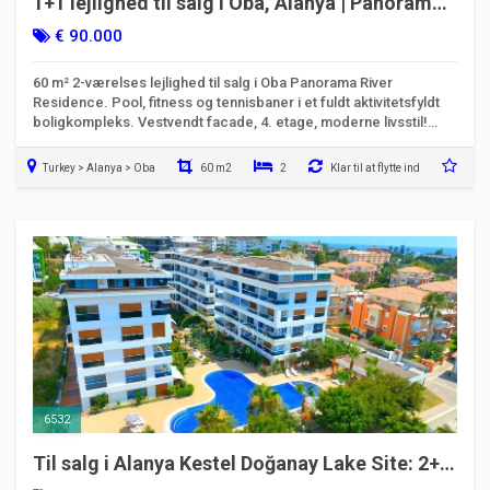
1+1 lejlighed til salg i Oba, Alanya | Panorama
River Residence | Kode 6525
€ 90.000
60 m² 2-værelses lejlighed til salg i Oba Panorama River
Residence. Pool, fitness og tennisbaner i et fuldt aktivitetsfyldt
boligkompleks. Vestvendt facade, 4. etage, moderne livsstil!
Annoncekode: 6525
Turkey > Alanya > Oba
60 m2
2
Klar til at flytte ind
6532
Til salg i Alanya Kestel Doğanay Lake Site: 2+1