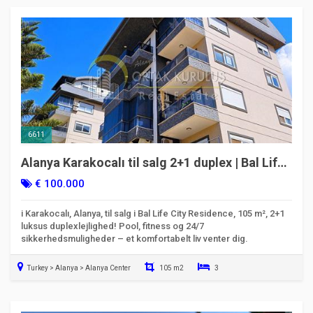
6611
Alanya Karakocalı til salg 2+1 duplex | Bal Life
City Residence
€ 100.000
i Karakocalı, Alanya, til salg i Bal Life City Residence, 105 m², 2+1
luksus duplexlejlighed! Pool, fitness og 24/7
sikkerhedsmuligheder – et komfortabelt liv venter dig.
Turkey > Alanya > Alanya Center
105 m2
3
Klar til at flytte ind