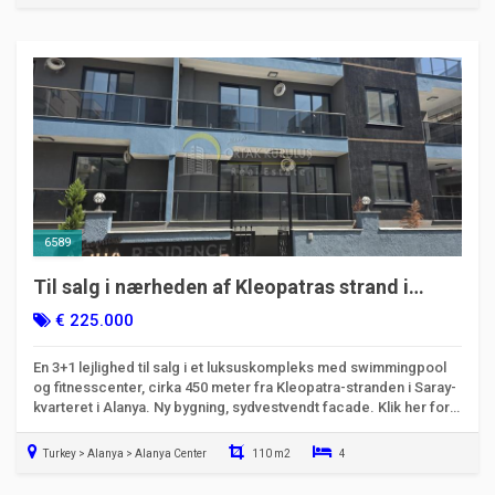
6589
Til salg i nærheden af Kleopatras strand i
Alanya: 3+1 luksuslejlighed | 110 m²
€ 225.000
En 3+1 lejlighed til salg i et luksuskompleks med swimmingpool
og fitnesscenter, cirka 450 meter fra Kleopatra-stranden i Saray-
kvarteret i Alanya. Ny bygning, sydvestvendt facade. Klik her for
detaljer!
Turkey > Alanya > Alanya Center
110 m2
4
Klar til at flytte ind