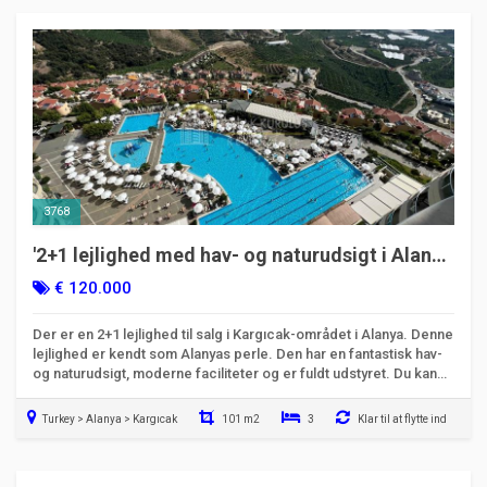
3768
'2+1 lejlighed med hav- og naturudsigt i Alanya
Kargicak - Gold City Main Building'
€ 120.000
Der er en 2+1 lejlighed til salg i Kargıcak-området i Alanya. Denne
lejlighed er kendt som Alanyas perle. Den har en fantastisk hav-
og naturudsigt, moderne faciliteter og er fuldt udstyret. Du kan
købe dette hus til 120.000 Euro. Tag et kig med det samme!
Turkey > Alanya > Kargıcak
101 m2
3
Klar til at flytte ind