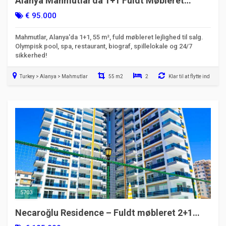
Alanya Mahmutlar'da 1+1 Fuldt Møbleret
Luksus Lejlighed | 55 m²
€ 95.000
Mahmutlar, Alanya'da 1+1, 55 m², fuld møbleret lejlighed til salg.
Olympisk pool, spa, restaurant, biograf, spillelokale og 24/7
sikkerhed!
Turkey > Alanya > Mahmutlar
55 m2
2
Klar til at flytte ind
5703
Necaroğlu Residence – Fuldt møbleret 2+1
duplex i Alanya Mahmutlar