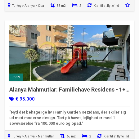
Turkey > Alanya > Oba
55 m2
2
Klar til at flytte ind
3929
Alanya Mahmutlar: Familiehave Residens - 1+1
lejligheder
€ 95.000
"Nyd det behagelige liv i Family Garden Rezidans, der skiller sig
ud med moderne design. Tæt på havet, lejligheder med 1
soveværelse fra 100.000 euro og opad."
Turkey > Alanya > Mahmutlar
65 m2
2
Klar til at flytte ind