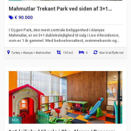
Mahmutlar Trekant Park ved siden af 3+1
duplex til salg | Liva 4 Residence
€ 90.000
I Üçgen Park, den mest centrale beliggenhed i Alanyas
Mahmutlar, er en 3+1 dublekslejlighed til salg i Liva 4 Residence,
som er 1 år gammel. Med beboelsesattest, svømmebassin og
luksuriøse sociale områder. Se nærmere på muligheden!
Turkey > Alanya > Mahmutlar
130 m2
4
Klar til at flytte ind
6525