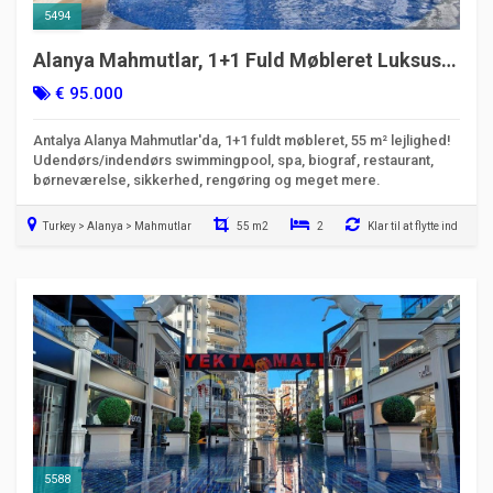
5494
Alanya Mahmutlar, 1+1 Fuld Møbleret Luksus
Lejlighed
€ 95.000
Antalya Alanya Mahmutlar'da, 1+1 fuldt møbleret, 55 m² lejlighed!
Udendørs/indendørs swimmingpool, spa, biograf, restaurant,
børneværelse, sikkerhed, rengøring og meget mere.
Turkey > Alanya > Mahmutlar
55 m2
2
Klar til at flytte ind
5588