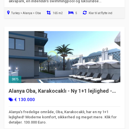
akvapark, en indendørs swimmingpool og luksuriøse
fællesfaciliteter venter dig i Oba Voyage Garden.
Turkey > Alanya > Oba
165 m2
5
Klar til at flytte ind
3875
Alanya Oba, Karakocaklı - Ny 1+1 lejlighed -
Moderne komfort og sikkerhed!
€ 130.000
Alanya's fredelige område, Oba, Karakocaklı, har en ny 1+1
lejlighed! Moderne komfort, sikkerhed og meget mere. Klik for
detaljer. 130.000 Euro.