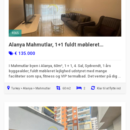
4565
Alanya Mahmutlar, 1+1 fuldt møbleret
lejlighed | Luksusliv og eksklusiv komfort.
€ 135.000
I Mahmutlar byen i Alanya, 60m², 1 + 1, 4. Sal, Sydvendt, 1 års
byggealder, fuldt møbleret lejlighed udstyret med mange
faciliteter som spa, fitness og VIP termalbad. Det venter på dig til
prisen . Klik her med det samme for flere detaljer.
Turkey > Alanya > Mahmutlar
60 m2
2
Klar til at flytte ind