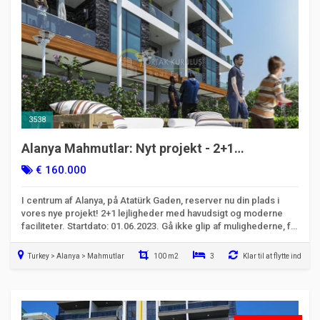
3538
Alanya Mahmutlar: Nyt projekt - 2+1
lejligheder med havudsigt - Kode 3538
€ 160.000
I centrum af Alanya, på Atatürk Gaden, reserver nu din plads i
vores nye projekt! 2+1 lejligheder med havudsigt og moderne
faciliteter. Startdato: 01.06.2023. Gå ikke glip af mulighederne, få
straks detaljeret information!
Turkey > Alanya > Mahmutlar
100 m2
3
Klar til at flytte ind