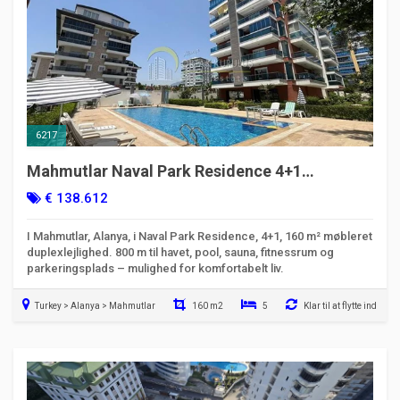
6217
Mahmutlar Naval Park Residence 4+1
duplexlejlighed møbleret til salg
€ 138.612
I Mahmutlar, Alanya, i Naval Park Residence, 4+1, 160 m² møbleret
duplexlejlighed. 800 m til havet, pool, sauna, fitnessrum og
parkeringsplads – mulighed for komfortabelt liv.
Turkey > Alanya > Mahmutlar
160 m2
5
Klar til at flytte ind