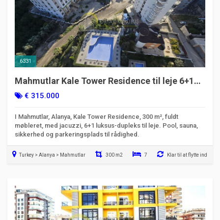
6331
Mahmutlar Kale Tower Residence til leje 6+1
luksus duplexlejlighed
€ 315.000
I Mahmutlar, Alanya, Kale Tower Residence, 300 m², fuldt
møbleret, med jacuzzi, 6+1 luksus-dupleks til leje. Pool, sauna,
sikkerhed og parkeringsplads til rådighed.
Turkey > Alanya > Mahmutlar
300 m2
7
Klar til at flytte ind