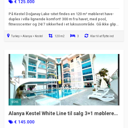
have-dobbelhus
€ 125.000
På Kestel Doğanay Lake-sitet findes en 120 m² møbleret have-
duplex i villa-lignende komfort! 300 m fra havet, med pool,
fitnesscenter og 24/7 sikkerhed i et luksusområde. Gå ikke glip
af denne mulighed!
Turkey > Alanya > Kestel
120 m2
3
Klar til at flytte ind
6546
Alanya Kestel White Line til salg 3+1 møbleret
duplex lejlighed
€ 145.000