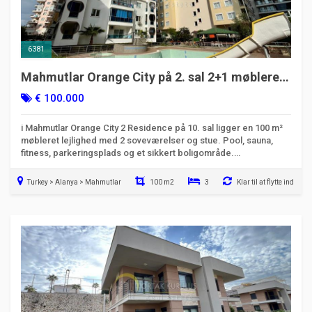
6381
Mahmutlar Orange City på 2. sal 2+1 møbleret
lejlighed til salg – 100 m²
€ 100.000
i Mahmutlar Orange City 2 Residence på 10. sal ligger en 100 m²
møbleret lejlighed med 2 soveværelser og stue. Pool, sauna,
fitness, parkeringsplads og et sikkert boligområde.
Salgsrettighederne tilhører vores firma.
Turkey > Alanya > Mahmutlar
100 m2
3
Klar til at flytte ind