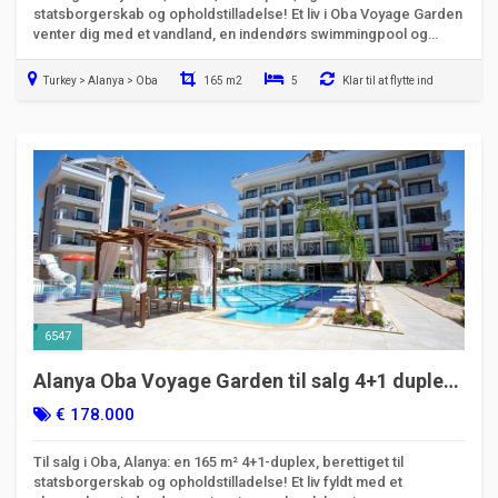
statsborgerskab og opholdstilladelse! Et liv i Oba Voyage Garden
venter dig med et vandland, en indendørs swimmingpool og
luksuriøse sociale faciliteter.
Turkey > Alanya > Oba
165 m2
5
Klar til at flytte ind
6547
Alanya Oba Voyage Garden til salg 4+1 duplex
- berettiget til statsborgerskab
€ 178.000
Til salg i Oba, Alanya: en 165 m² 4+1-duplex, berettiget til
statsborgerskab og opholdstilladelse! Et liv fyldt med et