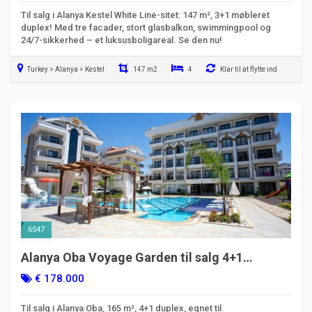
Til salg i Alanya Kestel White Line-sitet: 147 m², 3+1 møbleret
duplex! Med tre facader, stort glasbalkon, swimmingpool og
24/7-sikkerhed – et luksusboligareal. Se den nu!
Turkey > Alanya > Kestel
147 m2
4
Klar til at flytte ind
6547
Alanya Oba Voyage Garden til salg 4+1
duplexlejlighed - egnet til statsborgerskab
€ 178.000
Til salg i Alanya Oba, 165 m², 4+1 duplex, egnet til