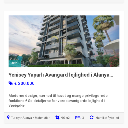
4020
Yenisey Yaparlı Avangard lejlighed i Alanya
Mahmutlar Atatürk Street - 600 meter til
€ 200.000
havet!
Moderne design, nærhed til havet og mange privilegerede
funktioner! Se detaljerne for vores avantgarde lejlighed i
Yenişehir.
Turkey > Alanya > Mahmutlar
90 m2
3
Klar til at flytte ind