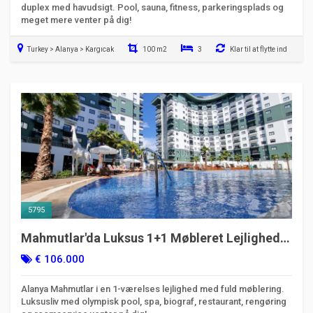
duplex med havudsigt. Pool, sauna, fitness, parkeringsplads og
meget mere venter på dig!
Turkey > Alanya > Kargıcak
100 m2
3
Klar til at flytte ind
5795
Mahmutlar'da Luksus 1+1 Møbleret Lejlighed |
Pool og Spa Faciliteter
€ 106.000
Alanya Mahmutlar i en 1-værelses lejlighed med fuld møblering.
Luksusliv med olympisk pool, spa, biograf, restaurant, rengøring