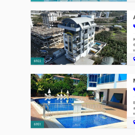
6
v
6922
a
v
6951