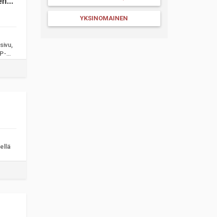
en
YKSINOMAINEN
sivu,
IP-
ellä