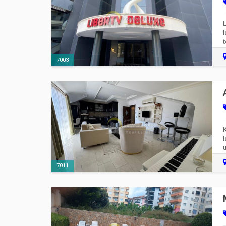
l
7003
K
l
u
7011