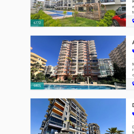
t
6772
o
l
6805