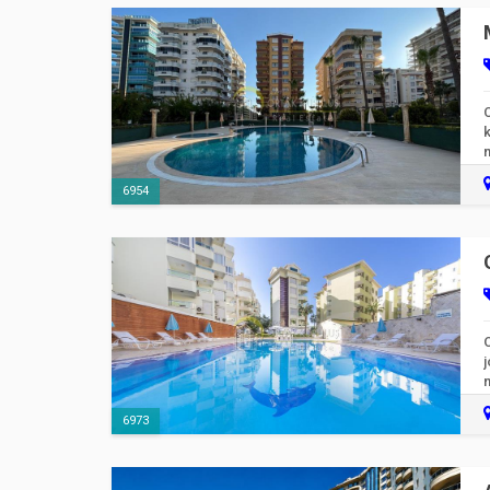
m
6954
j
6973