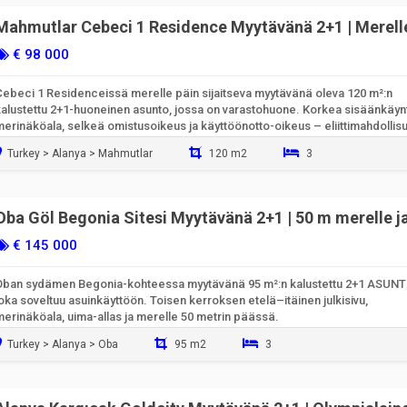
Mahmutlar Cebeci 1 Residence Myytävänä 2+1 | Merell
suoraan ja merinäköalalla
€ 98 000
Cebeci 1 Residenceissä merelle päin sijaitseva myytävänä oleva 120 m²:n
kalustettu 2+1-huoneinen asunto, jossa on varastohuone. Korkea sisäänkäynt
erinäköala, selkeä omistusoikeus ja käyttöönotto-oikeus – eliittimahdollis
Turkey > Alanya > Mahmutlar
120 m2
3
Valmiina muuttamaan sisään
Oba Göl Begonia Sitesi Myytävänä 2+1 | 50 m merelle j
merinäköalalla
€ 145 000
Oban sydämen Begonia-kohteessa myytävänä 95 m²:n kalustettu 2+1 ASUNT
oka soveltuu asuinkäyttöön. Toisen kerroksen etelä–itäinen julkisivu,
merinäköala, uima-allas ja merelle 50 metrin päässä.
Turkey > Alanya > Oba
95 m2
3
Valmiina muuttamaan sisään