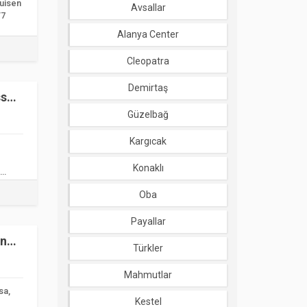
tuisen
Avsallar
/7
Alanya Center
Cleopatra
Demirtaş
ssä
Güzelbağ
Kargıcak
Konaklı
Oba
Payallar
inen
Türkler
Mahmutlar
sa,
Kestel