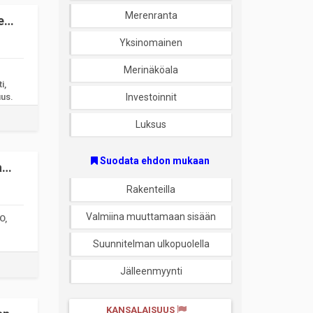
Merenranta
e
Yksinomainen
Merinäköala
i,
uus.
Investoinnit
Luksus
Suodata ehdon mukaan
a
Rakenteilla
Valmiina muuttamaan sisään
O,
Suunnitelman ulkopuolella
Jälleenmyynti
KANSALAISUUS