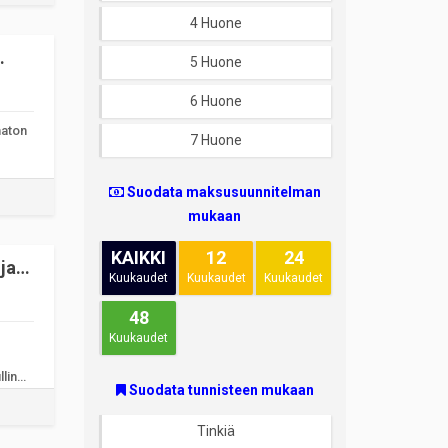
4 Huone
5 Huone
6 Huone
maton
7 Huone
Suodata maksusuunnitelman
mukaan
KAIKKI
12
24
ja
Kuukaudet
Kuukaudet
Kuukaudet
48
Kuukaudet
llinen
Suodata tunnisteen mukaan
Tinkiä