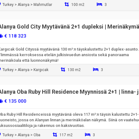
Turkey > Alanya > Mahmutlar
100 m2
3
Valmiina muuttamaan sisään
Alanya Gold City Myytävänä 2+1 dupleksi | Merinäkymä
vuorimaisema
€ 118 323
Kargıcak Gold Cityssä myytävänä 130 m²:n täyskalustettu 2+1 duplex-asunto.
Ylimmässä kerroksessa etelän julkisivuedun ansiosta sekä panoraama
merinäköala että luonnonäkymä!
Turkey > Alanya > Kargıcak
130 m2
3
Valmiina muuttamaan sisään
Alanya Oba Ruby Hill Residence Myynnissä 2+1 | linna- 
merinäköalalla
€ 135 000
Oba Ruby Hill Residenceissä myytävänä oleva 117 m²:n täysin kalustettu 2+1-
huoneisto, jossa on Alanyan linnan ja merinäköalan näkymä. Siinä on vaatehu
uksussosiaalitiloja ja rakennus on kaksivuotias.
Turkey > Alanya > Oba
117 m2
3