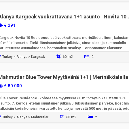
Valmiina muuttamaan sisään
Alanya Kargıcak vuokrattavana 1+1 asunto | Novita 10
Residence | Hoitovastike sisältyy vuokraan
€ 291
Kargıcak Novita 10 Residenceissä vuokrattavana merinäköalallinen, kalusta
0 m² 1+1-asunto. Etelä-länsisuuntainen julkisivu, uima-allas- ja kuntosalolla
arustetussa asuinalueessa, hoitomaksu sisältyy – erinomainen tilaisuus!
Turkey > Alanya > Kargıcak
60 m2
2
Valmiina muuttamaan sisään
Mahmutlar Blue Tower Myytävänä 1+1 | Merinäköalalla 
Naulan muinaisen kaupungin maisemalla
€ 80 000
Blue Tower Residence -kohteessa myynnissä 60 m²:n täysin kalustettu 1+1-
sunto. 7. kerros, etelän suuntainen julkisivu, luksuslasinen parveke, Boschin
alkoisiin kodinkoneisiin varustettu keittiö ja merestä 500 metrin päässä, edu
kohde.
Turkey > Alanya > Mahmutlar
60 m2
2
Valmiina muuttamaan sisään