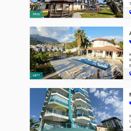
p
6826
K
k
6877
a