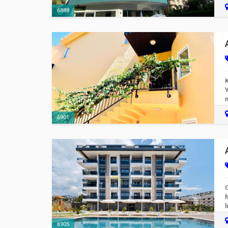
6888
6901
l
6905