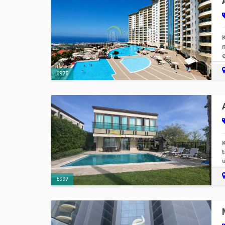
K
m
e
6975
u
6997