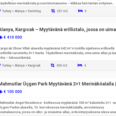
Täydellinen merinäköala ja vuoristomaisema – klikkaa heti tämän erityisen
ortfolion vuoksi!
Turkey > Alanya > Demirtaş
207 m2
5
Valmiina muuttamaan sisään
Alanya, Kargıcak – Myytävänä erillistalo, jossa on uima
allas ja merinäköala
€ 410 000
argıcak Show Villat-alueella myytävänä 642 m²:n tontilla sijaitseva erillisellä
eittiöllä varustettu 3+1-huvila. Täydellinen merinäköala, oma uima-allas ja laa
piha – luksuselämää.
Turkey > Alanya > Kargıcak
300 m2
4
Valmiina muuttamaan sisään
Mahmutlar Üçgen Park Myytävänä 2+1 Merinäköalalla 
Koodi 6888
€ 105 000
Mahmutlar Angel Residence -kohteessa myytävänä 100 m² kalustettu 2+1 -a
Üçgen Parkin alueelta, 10. kerroksessa merinäköalalla, arvostetussa
suinalueessa, jossa on ulko- ja sisäuima-allas, erikoistarjouksena oleva asu