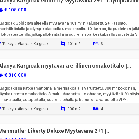
Alanya Kargıcak Goldcity Myytävänä 2+1 | Olympialain
uima-allas ja merinäköala | Koodi 6975
€ 108 000
argıcak Goldcityn alueella myytävänä 101 m²:n kalustettu 2+1-asunto,
erinäköalalla ja olympikokoisella uima-altaalla. 10. kerros, itäpuoleinen julki
lokuvateatterilla, jalkapallokentällä ja suurella spa-keskuksella varustettu V
mahdollisuus.
Turkey > Alanya > Kargıcak
101 m2
3
Valmiina muuttamaan sisään
Alanya Kargıcak myytävänä erillinen omakotitalo |
Merinäköala ja uima-allas
€ 310 000
Kargıcakissa katkeamattomalla merinäköalalla varustettu, 300 m² kokoinen,
täyskalustettu omakotitalo, 3 makuuhuonetta + olohuone, myytävänä. Yksityis
ima-altaalla, autopaikalla, suurella pihalla ja kameroilla varustettu VIP-
luksusomaisuus.
Turkey > Alanya > Kargıcak
300 m2
4
Valmiina muuttamaan sisään
Mahmutlar Liberty Deluxe Myytävänä 2+1 |
Merinäköalallinen & 1-vuotias