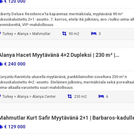
€ 120 000
Liberty Deluxe Residence'ta kapanmaz merinäköala, myytävänä 90 m²
uksuskalustettu 2+1 -asunto. 7. kerros, etelä-itä julkisivu, avo-/sulku-uima-alt
tenniskenttä, VIP-mahdollisuus.
Turkey > Alanya > Mahmutlar
90 m2
3
Valmiina muuttamaan sisään
Alanya Hacet Myytävänä 4+2 Dupleksi | 230 m² |
Merinäköalainen & Pankkilainaan Soveltuva
€ 240 000
urşunlu Ravintola-alueella myytävänä, pankkilainoihin soveltuva 230 m²:n
uksuskalustettu 4+2 -asunto. Eteläinen julkisivu, merinäköala sekä porealtaal
ima-altaalla varustettu suuri mahdollisuus.
Turkey > Alanya > Alanya Center
230 m2
6
Valmiina muuttamaan sisään
Mahmutlar Kurt Safir Myytävänä 2+1 | Barbaros-kadull
Suora | Merinäköalallinen
€ 129 000