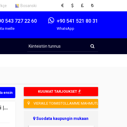
EUR
USD
GBP
TRY
rkçe
Bosanski
90 543 727 22 60
+90 541 521 80 31
ita meille
WhatsApp
Kiinteistön
tunnus
KUUMAT TARJOUKSET
ta ensin
VIERAILE TOIMISTOLLAMME MAHMUTLARISSA
 |
Suodata kaupungin mukaan