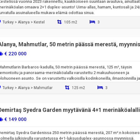
Kestelissä vuonna 2023 rakennettu, kaakkoiseen suuntaan avautuva, ainutlaa
merinäköalan omaava 2+1 duplex-asunto! Uima-allas, hamam, kuntosali ja 24
urvatulla asuinalueella mukava elämä odottaa sinua.
Turkey > Alanya > Kestel
105 m2
3
Valmiina muuttamaan sisään
Alanya, Mahmutlar, 50 metrin päässä merestä, myynni
2+1 huoneisto | Alden 7 Residence
€ 220 000
Mahmutlarin Barbaros-kadulla, 50 metrin päässä merestä, 125 m², täysin
remontoitu ja panoraama-merinäköalalla varustettu 2 makuuhuoneen ja
lohuoneen asunto. Se on varustettu valkoisilla kodinkoneilla, ilmastoinnilla ja
uksusalueen mukavuuksilla. Tutustu heti!
Turkey > Alanya > Mahmutlar
125 m2
3
Valmiina muuttamaan sisään
Demirtaş Syedra Garden myytävänä 4+1 merinäköalall
dupleksi | koodi 6826
€ 149 000
Demirtaş Syedra Gardenissa 250 metrin päässä merestä, 207 m²:n kokoises
kolmella julkisivulla varustetussa 4+1-luksusduplex-asunnossa myynnissä.