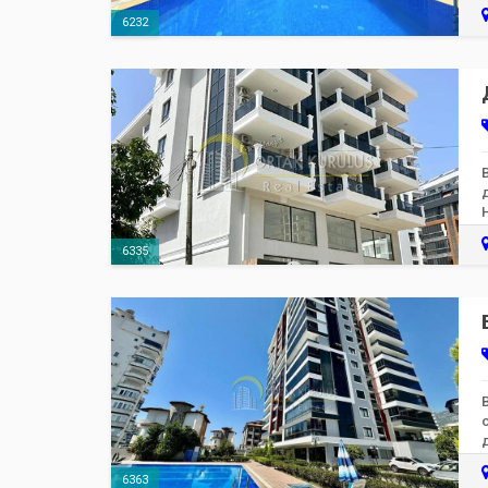
6232
6335
6363