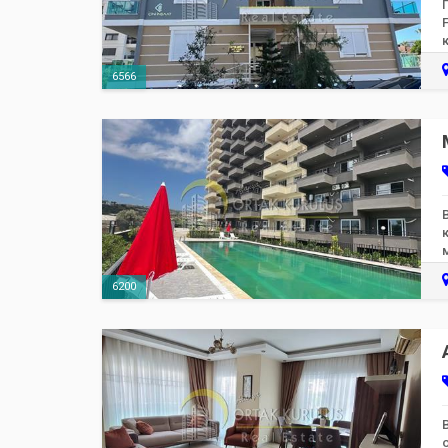
6566
6200