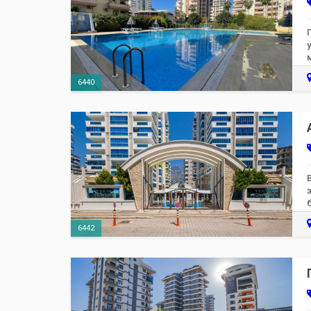
6440
6442