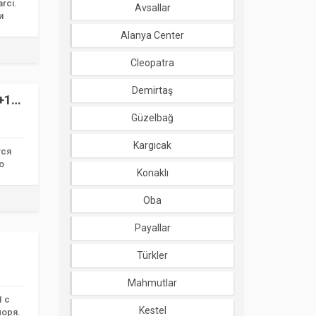
rcı.
Avsallar
и
Alanya Center
Cleopatra
Demirtaş
+1
Güzelbağ
Kargıcak
тся
о
Konaklı
Oba
Payallar
Türkler
Mahmutlar
1 с
Kestel
моря.