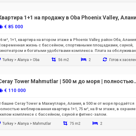
Готов к заселению
Квартира 1+1 на продажу в Oba Phoenix Valley, Алан
56 м²
€ 85 000
56 м², 1+1, квартира на втором этаже в Phoenix Valley, район Оба, Алания
Современная жизнь с бассейном, спортивными площадками, сауной,
кинотеатром и богатыми удобствами комплекса. Плата за обслуживан
90 евро.
Turkey > Alanya > Oba
56 m2
2
Готов к засел
Ceray Tower Mahmutlar | 500 м до моря | полностью
меблированная квартира 1+1
€ 110 000
В башне Ceray Tower в Махмутларе, Алания, в 500 м от моря продаётся
полностью меблированная квартира 1+1, 75 м², на 8-м этаже, в охраня
жилом комплексе с бассейном, сауной и фитнес-залом.
Turkey > Alanya > Mahmutlar
75 m2
2
Готов к заселению