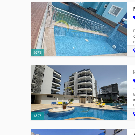
6373
6397