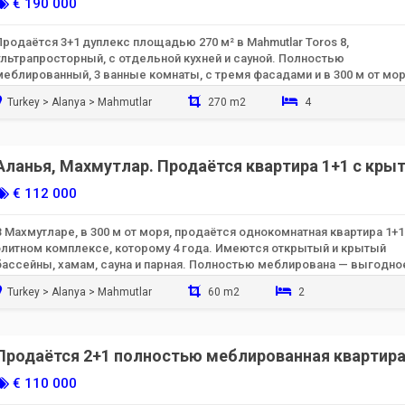
€ 190 000
Продаётся 3+1 дуплекс площадью 270 м² в Mahmutlar Toros 8,
ультрапросторный, с отдельной кухней и сауной. Полностью
меблированный, 3 ванные комнаты, с тремя фасадами и в 300 м от мор
Возможность роскошной жизни!
Turkey > Alanya > Mahmutlar
270 m2
4
Готов к заселению
Аланья, Махмутлар. Продаётся квартира 1+1 с кр
бассейном и в 300 м от моря.
€ 112 000
В Махмутларе, в 300 м от моря, продаётся однокомнатная квартира 1+1
элитном комплексе, которому 4 года. Имеются открытый и крытый
бассейны, хамам, сауна и парная. Полностью меблирована — выгодно
предложение.
Turkey > Alanya > Mahmutlar
60 m2
2
Готов к заселению
Продаётся 2+1 полностью меблированная квартира
Махмутларе Аланьи, в жилом комплексе с бассейн
€ 110 000