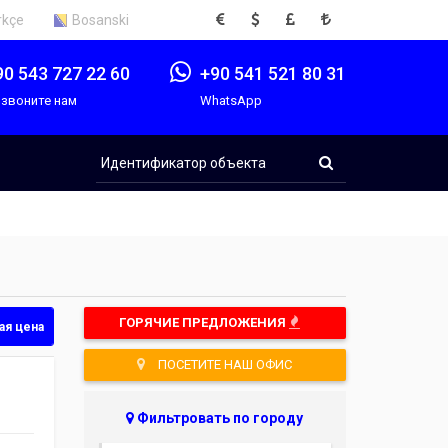
EUR
USD
GBP
TRY
rkçe
Bosanski
90 543 727 22 60
+90 541 521 80 31
звоните нам
WhatsApp
Идентификатор
объекта
ГОРЯЧИЕ ПРЕДЛОЖЕНИЯ
ая цена
ПОСЕТИТЕ НАШ ОФИС
Фильтровать по городу