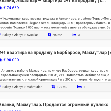
Алания, Авсаллар — квартира 2+1 на продажу | с
низкими взносами на обслуживание и бассейном |
€ 74 669
жилой комплекс Elegans
2+1-комнатная квартира на продажу в Авсалларе, в районе Термо-Петр
жилом комплексе Elegans Sitesi. Площадь 95 м², просторный балкон и
бассейн. Только 1 000 лир — ежемесячный взнос за обслуживание. Бе
мебели, сдается немедленно.
Turkey > Alanya > Avsallar
95 m2
3
Готов к заселению
2+1 квартира на продажу в Барбаросе, Махмутлар | 
отдельной кухней и в 200 м от моря
€ 90 000
В Аланье, в районе Махмутлар, на улице Барбарос, редкая квартира с
раздельной кухней площадью 120 м², 2+1. Полностью меблирована, с
двумя ванными, с южной ориентацией и в 200 м от моря. Не упустите ш
Turkey > Alanya > Mahmutlar
120 m2
3
Готов к заселению
Аланья, Махмутлар. Продаётся огромный дуплекс |
м² 3+1 | Toros 8 Residence