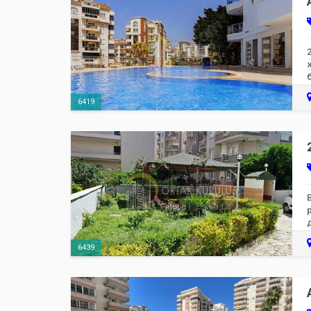
6419
6439