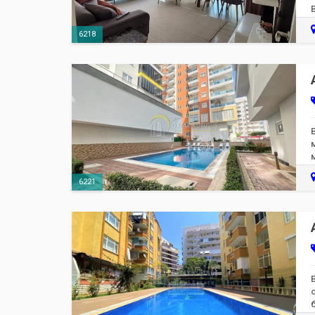
6218
6221