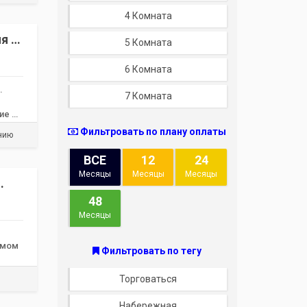
4 Комната
ия –
5 Комната
6 Комната
.
7 Комната
ие —
Фильтровать по плану оплаты
ению
ВСЕ
12
24
Месяцы
Месяцы
Месяцы
48
Месяцы
емом
Фильтровать по тегу
Торговаться
Набережная