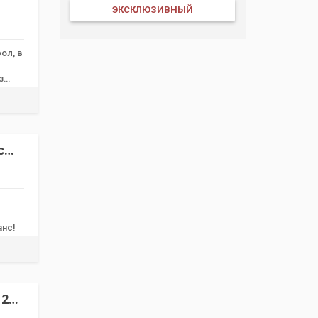
ЭКСКЛЮЗИВНЫЙ
ол, в
з
с
анс!
 270