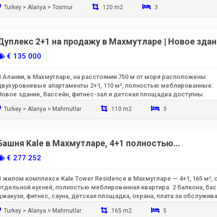
Turkey > Alanya > Tosmur
120 m2
3
Готов к заселению
Дуплекс 2+1 на продажу в Махмутларе | Новое здан
Кылычкап Апартманы
€ 135 000
В Алании, в Махмутларе, на расстоянии 750 м от моря расположены
двухуровневые апартаменты 2+1, 110 м², полностью меблированные.
Новое здание, бассейн, фитнес-зал и детская площадка доступны.
Turkey > Alanya > Mahmutlar
110 m2
3
Готов к заселению
Башня Kale в Махмутларе, 4+1 полностью
меблированная квартира – 165 м², отдельная кухня
€ 277 252
В жилом комплексе Kale Tower Residence в Махмутларе — 4+1, 165 м², 
отдельной кухней, полностью меблированная квартира. 2 балкона, бас
джакузи, фитнес, сауна, детская площадка, охрана, плата за обслужив
1700 лир.
Turkey > Alanya > Mahmutlar
165 m2
5