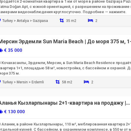
Продаётся 2-комнатная квартира в 1 км от моря в районе Gazipaşa Paza
Fatma Doğan Apt, с южной ориентацией, с разрешением на проживание 
камерами видеонаблюдения круглосуточно. Подробнее — нажмите.
Turkey > Antalya > Gazipasa
35 m2
2
Готов к заселению
Мерсин Эрдемли Sun Maria Beach | До моря 375 м, 1
квартира на продажу
€ 35 000
В Кочахасанлы, Эрдемли, Мерсин, в Sun Maria Beach Residence продаё
квартира 1+1, площадью 58 м², новостройка, с бассейном и охраной. Д
моря 375 м.
Turkey > Mersin > Erdemli
58 m2
2
Готов к заселению
Аланья Кызларпынары 2+1-квартира на продажу |
подходит для гражданства
€ 130 000
В Алании, в районе Кызларпынары, 110 м², меблированная квартира 2+
отдельной кухней. С бассейном, в охраняемом комплексе, в 550 м от 