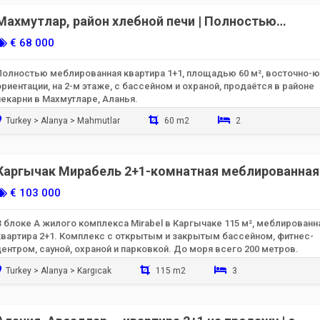
Махмутлар, район хлебной печи | Полностью
меблированная 1+1 квартира, 60 м²
€ 68 000
Полностью меблированная квартира 1+1, площадью 60 м², восточно-
ориентации, на 2-м этаже, с бассейном и охраной, продаётся в районе
пекарни в Махмутларе, Аланья.
Turkey > Alanya > Mahmutlar
60 m2
2
Готов к заселению
Каргычак Мирабель 2+1-комнатная меблированная
квартира на продажу — в 200 метрах от моря
€ 103 000
В блоке А жилого комплекса Mirabel в Каргычаке 115 м², меблированн
квартира 2+1. Комплекс с открытым и закрытым бассейном, фитнес-
центром, сауной, охраной и парковкой. До моря всего 200 метров.
Turkey > Alanya > Kargıcak
115 m2
3
Готов к заселению