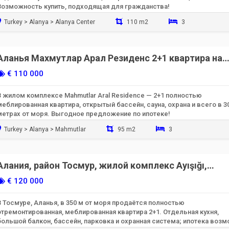
Возможность купить, подходящая для гражданства!
Turkey > Alanya > Alanya Center
110 m2
3
Готов к заселению
Аланья Махмутлар Арал Резиденс 2+1 квартира на
продажу 300 м до моря
€ 110 000
В жилом комплексе Mahmutlar Aral Residence — 2+1 полностью
меблированная квартира, открытый бассейн, сауна, охрана и всего в 3
метрах от моря. Выгодное предложение по ипотеке!
Turkey > Alanya > Mahmutlar
95 m2
3
Готов к заселению
Алания, район Тосмур, жилой комплекс Ayışığı,
квартира 2+1 на продажу — до моря 350 м
€ 120 000
В Тосмуре, Аланья, в 350 м от моря продаётся полностью
отремонтированная, меблированная квартира 2+1. Отдельная кухня,
большой балкон, бассейн, парковка и охранная система; ипотека возм