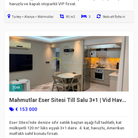
havuzlu ve kapalı otoparklı VIP fırsat.
Turkey > Alanya > Mahmutlar
85 m2
3
Redo att flytta in
7048
Mahmutlar Eser Sitesi Till Salu 3+1 | Vid Havet
& Fullt Renoverad
€ 153 000
Eser Sitesi'nde denize sıfır satılık baştan aşağı full tadilatlı, kat
mülkiyetli 120 m² lüks eşyalı 3+1 daire. 4. kat, havuzlu, Amerikan
mutfaklı sahil konutu fırsatı.