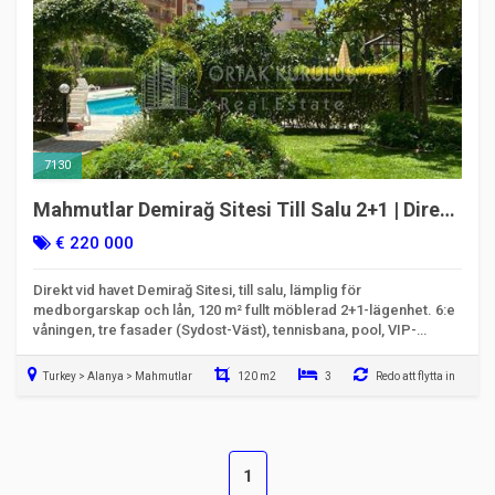
7130
Mahmutlar Demirağ Sitesi Till Salu 2+1 | Direkt
vid havet och lämplig för medborgarskap
€ 220 000
Direkt vid havet Demirağ Sitesi, till salu, lämplig för
medborgarskap och lån, 120 m² fullt möblerad 2+1-lägenhet. 6:e
våningen, tre fasader (Sydost-Väst), tennisbana, pool, VIP-
lägenhet.
Turkey > Alanya > Mahmutlar
120 m2
3
Redo att flytta in
1