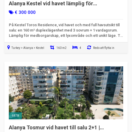
Alanya Kestel vid havet lämplig för
medborgarskap 3+1 duplexhus
€ 300 000
På Kestel Toros Residence, vid havet och med full havsutsikt till
salu: en 160 m² duplexlägenhet med 3 sovrum + 1 vardagsrum.
Lämplig för medborgarskap, ett lyxområde och ett unikt läge. Ta
en titt nu!
Turkey > Alanya > Kestel
160 m2
4
Redo att flytta in
6878
Alanya Tosmur vid havet till salu 2+1 |