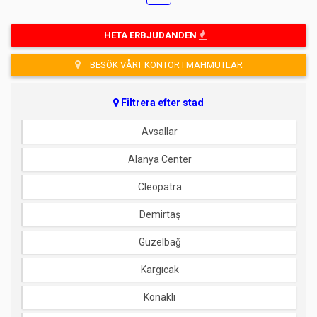
HETA ERBJUDANDEN
BESÖK VÅRT KONTOR I MAHMUTLAR
Filtrera efter stad
Avsallar
Alanya Center
Cleopatra
Demirtaş
Güzelbağ
Kargıcak
Konaklı