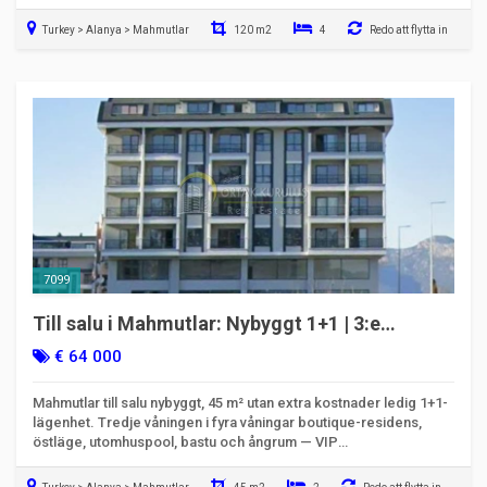
Turkey > Alanya > Mahmutlar
120 m2
4
Redo att flytta in
7099
Till salu i Mahmutlar: Nybyggt 1+1 | 3:e
våningen österläge | Komplett SPA
€ 64 000
Mahmutlar till salu nybyggt, 45 m² utan extra kostnader ledig 1+1-
lägenhet. Tredje våningen i fyra våningar boutique-residens,
östläge, utomhuspool, bastu och ångrum — VIP
investeringsmöjlighet.