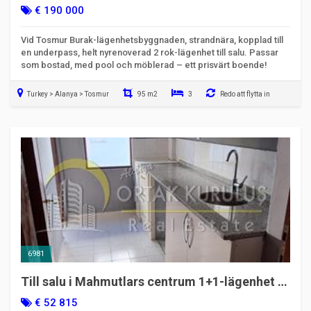
Nyrenoverad | Kod 6878
€ 190 000
Vid Tosmur Burak-lägenhetsbyggnaden, strandnära, kopplad till
en underpass, helt nyrenoverad 2 rok-lägenhet till salu. Passar
som bostad, med pool och möblerad – ett prisvärt boende!
Turkey > Alanya > Tosmur
95 m2
3
Redo att flytta in
6981
Till salu i Mahmutlars centrum 1+1-lägenhet |
Havsnära läge | Kod 6981
€ 52 815