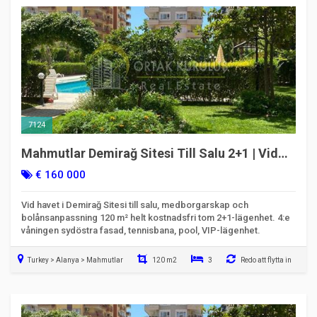
7124
Mahmutlar Demirağ Sitesi Till Salu 2+1 | Vid
havet, medborgarskapsvänlig
€ 160 000
Vid havet i Demirağ Sitesi till salu, medborgarskap och
bolånsanpassning 120 m² helt kostnadsfri tom 2+1-lägenhet. 4:e
våningen sydöstra fasad, tennisbana, pool, VIP-lägenhet.
Turkey > Alanya > Mahmutlar
120 m2
3
Redo att flytta in