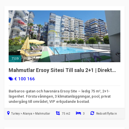
7119
Mahmutlar Ersoy Sitesi Till salu 2+1 | Direkt
mot havet med undergång
€ 100 166
Barbaros-gatan och havsnära Ersoy Site – ledig 75 m², 2+1-
lägenhet. Första våningen, 3 klimatanläggningar, pool, privat
undergång till området, VIP erbjudande bostad.
Turkey > Alanya > Mahmutlar
75 m2
3
Redo att flytta in