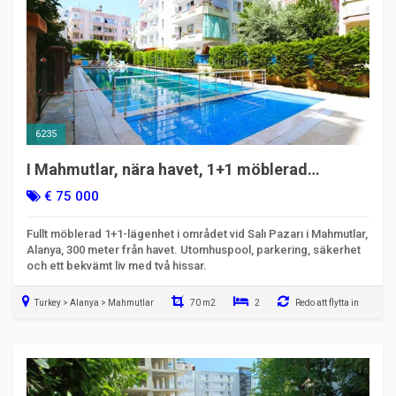
6235
I Mahmutlar, nära havet, 1+1 möblerad
lägenhet – utomhuspool och parkering
€ 75 000
Fullt möblerad 1+1-lägenhet i området vid Salı Pazarı i Mahmutlar,
Alanya, 300 meter från havet. Utomhuspool, parkering, säkerhet
och ett bekvämt liv med två hissar.
Turkey > Alanya > Mahmutlar
70 m2
2
Redo att flytta in