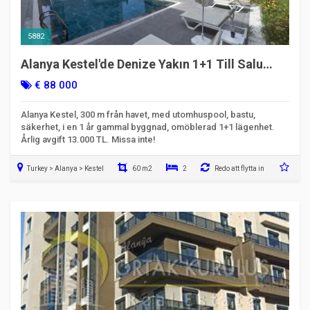
5882
Alanya Kestel'de Denize Yakın 1+1 Till Salu
Lägenhet – Omöblerad och Ny
€ 88 000
Alanya Kestel, 300 m från havet, med utomhuspool, bastu,
säkerhet, i en 1 år gammal byggnad, omöblerad 1+1 lägenhet.
Årlig avgift 13.000 TL. Missa inte!
Turkey > Alanya > Kestel
60 m2
2
Redo att flytta in