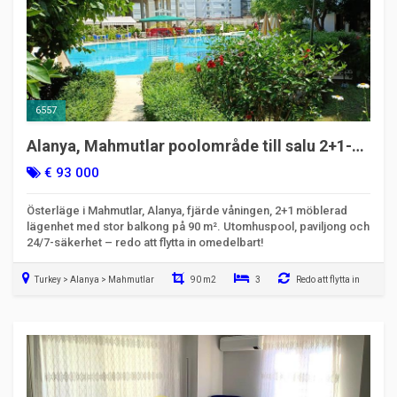
6557
Alanya, Mahmutlar poolområde till salu 2+1-
lägenhet | Kod 6557
€ 93 000
Österläge i Mahmutlar, Alanya, fjärde våningen, 2+1 möblerad
lägenhet med stor balkong på 90 m². Utomhuspool, paviljong och
24/7-säkerhet – redo att flytta in omedelbart!
Turkey > Alanya > Mahmutlar
90 m2
3
Redo att flytta in