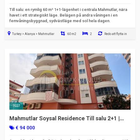
Till salu: en rymlig 60 m² 1+1-lägenhet i centrala Mahmutlar, nära
havet i ett strategiskt läge. Belägen på andra våningen i en
femvåningsbyggnad, sydvästläge med sol hela dagen.
Turkey > Alanya > Mahmutlar
60 m2
2
Redo att flytta in
7027
Mahmutlar Soysal Residence Till salu 2+1 |
Dörtyol Mevkii | Lånefinansierbar
€ 94 000