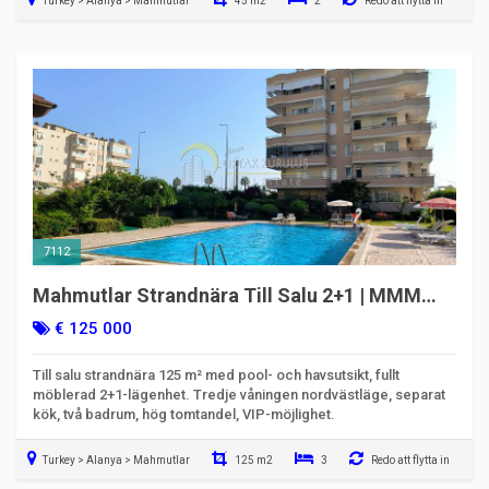
Turkey > Alanya > Mahmutlar
45 m2
2
Redo att flytta in
7112
Mahmutlar Strandnära Till Salu 2+1 | MMM
Migros Nära Separat Kök
€ 125 000
Till salu strandnära 125 m² med pool- och havsutsikt, fullt
möblerad 2+1-lägenhet. Tredje våningen nordvästläge, separat
kök, två badrum, hög tomtandel, VIP-möjlighet.
Turkey > Alanya > Mahmutlar
125 m2
3
Redo att flytta in