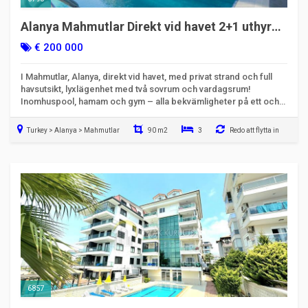
Alanya Mahmutlar Direkt vid havet 2+1 uthyres
| Privat strand och lyx
€ 200 000
I Mahmutlar, Alanya, direkt vid havet, med privat strand och full
havsutsikt, lyxlägenhet med två sovrum och vardagsrum!
Inomhuspool, hamam och gym – alla bekvämligheter på ett och
samma ställe. Se den nu med koden 6790.
Turkey > Alanya > Mahmutlar
90 m2
3
Redo att flytta in
6857