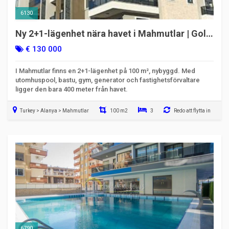
6130
Ny 2+1-lägenhet nära havet i Mahmutlar | Gold
Sun 12
€ 130 000
I Mahmutlar finns en 2+1-lägenhet på 100 m², nybyggd. Med
utomhuspool, bastu, gym, generator och fastighetsförvaltare
ligger den bara 400 meter från havet.
Turkey > Alanya > Mahmutlar
100 m2
3
Redo att flytta in
6790