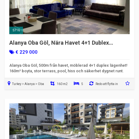
5716
Alanya Oba Göl, Nära Havet 4+1 Dublex
Lägenhet till Salu
€ 229 000
Alanya Oba Göl, 500m från havet, möblerad 4+1 duplex lägenhet!
160m² boyta, stor terrass, pool, hiss och säkerhet dygnet runt.
Turkey > Alanya > Oba
160 m2
5
Redo att flytta in