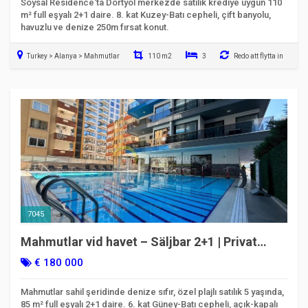
Soysal Residence'ta Dörtyol merkezde satılık krediye uygun 110
m² full eşyalı 2+1 daire. 8. kat Kuzey-Batı cepheli, çift banyolu,
havuzlu ve denize 250m fırsat konut.
Turkey > Alanya > Mahmutlar
110 m2
3
Redo att flytta in
7045
Mahmutlar vid havet – Säljbar 2+1 | Privat
strand & Full aktivitet
€ 180 000
Mahmutlar sahil şeridinde denize sıfır, özel plajlı satılık 5 yaşında,
85 m² full eşyalı 2+1 daire. 6. kat Güney-Batı cepheli, açık-kapalı