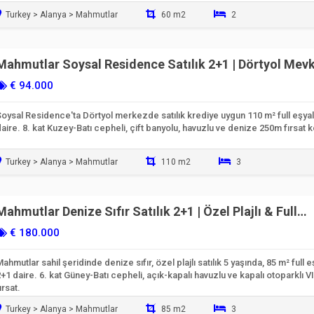
Turkey > Alanya > Mahmutlar
60 m2
2
Taşınmaya Hazır
Mahmutlar Soysal Residence Satılık 2+1 | Dörtyol Mevki
Krediye Uygun
€ 94.000
oysal Residence'ta Dörtyol merkezde satılık krediye uygun 110 m² full eşyal
aire. 8. kat Kuzey-Batı cepheli, çift banyolu, havuzlu ve denize 250m fırsat k
Turkey > Alanya > Mahmutlar
110 m2
3
Taşınmaya Hazır
Mahmutlar Denize Sıfır Satılık 2+1 | Özel Plajlı & Full
Aktiviteli
€ 180.000
ahmutlar sahil şeridinde denize sıfır, özel plajlı satılık 5 yaşında, 85 m² full e
+1 daire. 6. kat Güney-Batı cepheli, açık-kapalı havuzlu ve kapalı otoparklı V
ırsat.
Turkey > Alanya > Mahmutlar
85 m2
3