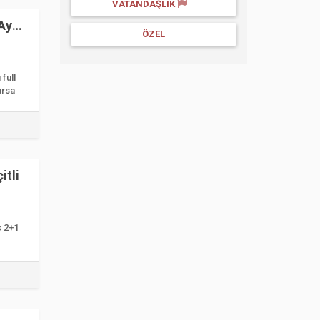
VATANDAŞLIK
Ayrı
ÖZEL
full
arsa
itli
ş 2+1