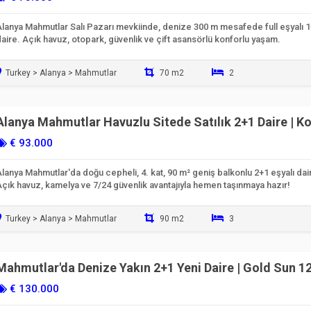
Alanya Mahmutlar Salı Pazarı mevkiinde, denize 300 m mesafede full eşyalı 
aire. Açık havuz, otopark, güvenlik ve çift asansörlü konforlu yaşam.
Turkey > Alanya > Mahmutlar
70 m2
2
Taşınmaya Hazır
Alanya Mahmutlar Havuzlu Sitede Satılık 2+1 Daire | K
6557
€ 93.000
lanya Mahmutlar'da doğu cepheli, 4. kat, 90 m² geniş balkonlu 2+1 eşyalı dai
çık havuz, kamelya ve 7/24 güvenlik avantajıyla hemen taşınmaya hazır!
Turkey > Alanya > Mahmutlar
90 m2
3
Taşınmaya Hazır
Mahmutlar'da Denize Yakın 2+1 Yeni Daire | Gold Sun 1
€ 130.000