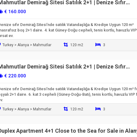
Mahmutlar Demirağ Sitesi Satılık 2+1 | Denize Sıfır
Vatandaşlığa Uygun
€ 160.000
enize sıfır Demirağ Sitesi'nde satılık Vatandaşlığa & Krediye Uygun 120 m²
asrafsız boş 2+1 daire. 4. kat Güney-Doğu cepheli, tenis kortlu, havuzlu VIP
ırsat ev.
Turkey > Alanya > Mahmutlar
120 m2
3
Taşınmaya Hazır
Mahmutlar Demirağ Sitesi Satılık 2+1 | Denize Sıfır
Vatandaşlığa Uygun
€ 220.000
enize sıfır Demirağ Sitesi'nde satılık Vatandaşlığa & Krediye Uygun 120 m² fu
şyalı 2+1 daire. 6. kat 3 cepheli (Güney-Doğu-Batı), tenis kortlu, havuzlu VIP f
v.
Turkey > Alanya > Mahmutlar
120 m2
3
Taşınmaya Hazır
Duplex Apartment 4+1 Close to the Sea for Sale in Ala