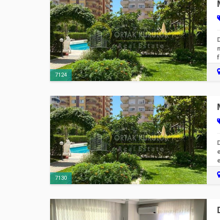
D
m
f
7124
D
e
e
7130