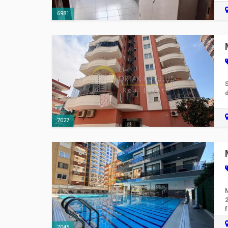
6981
S
d
7027
M
2
f
7045