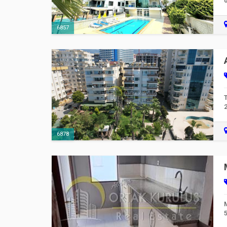
d
6857
T
2
6878
5