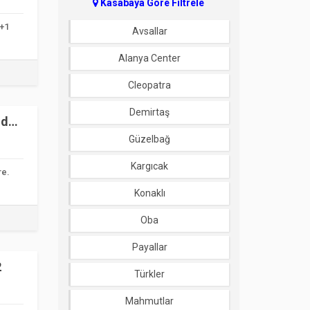
Kasabaya Göre Filtrele
1+1
Avsallar
Alanya Center
Cleopatra
Demirtaş
od
Güzelbağ
Kargıcak
re.
Konaklı
Oba
Payallar
2
Türkler
Mahmutlar