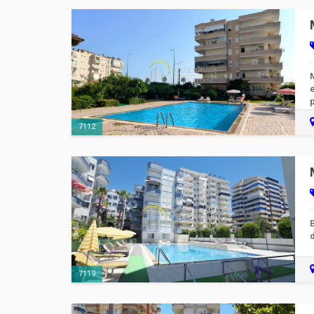
M
e
p
7112
B
d
7119