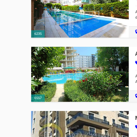
d
6235
A
A
6557