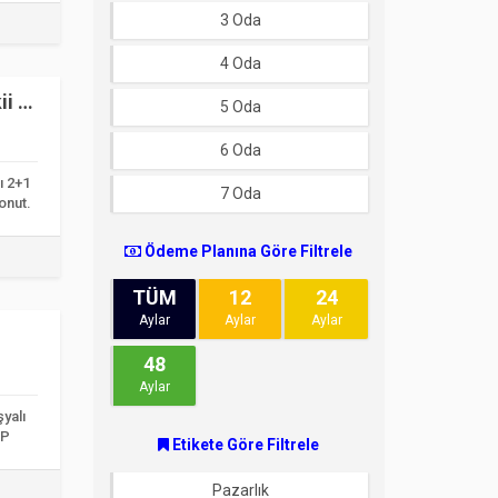
3 Oda
4 Oda
i |
5 Oda
6 Oda
ı 2+1
7 Oda
onut.
Ödeme Planına Göre Filtrele
TÜM
12
24
Aylar
Aylar
Aylar
48
Aylar
şyalı
IP
Etikete Göre Filtrele
Pazarlık