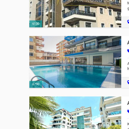
M
6130
A
6790
K