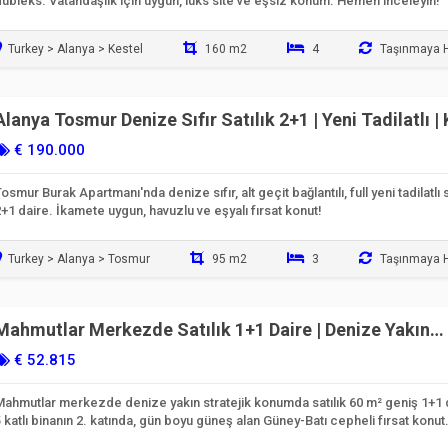
ubleks. Vatandaşlık için uygun, lüks site ve eşsiz konum. Hemen inceleyin!
Turkey > Alanya > Kestel
160 m2
4
Taşınmaya H
Alanya Tosmur Denize Sıfır Satılık 2+1 | Yeni Tadilatlı |
6878
€ 190.000
osmur Burak Apartmanı'nda denize sıfır, alt geçit bağlantılı, full yeni tadilatlı s
+1 daire. İkamete uygun, havuzlu ve eşyalı fırsat konut!
Turkey > Alanya > Tosmur
95 m2
3
Taşınmaya H
Mahmutlar Merkezde Satılık 1+1 Daire | Denize Yakın
Konum | Kod 6981
€ 52.815
Mahmutlar merkezde denize yakın stratejik konumda satılık 60 m² geniş 1+1 
 katlı binanın 2. katında, gün boyu güneş alan Güney-Batı cepheli fırsat konut