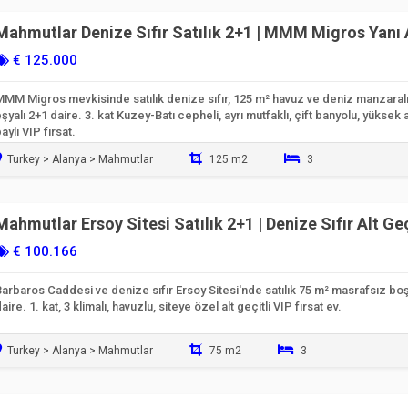
Taşınmaya Hazır
Mahmutlar Denize Sıfır Satılık 2+1 | MMM Migros Yanı 
Mutfak
€ 125.000
MM Migros mevkisinde satılık denize sıfır, 125 m² havuz ve deniz manzaralı 
şyalı 2+1 daire. 3. kat Kuzey-Batı cepheli, ayrı mutfaklı, çift banyolu, yüksek 
aylı VIP fırsat.
Turkey > Alanya > Mahmutlar
125 m2
3
Taşınmaya Hazır
Mahmutlar Ersoy Sitesi Satılık 2+1 | Denize Sıfır Alt Geç
€ 100.166
arbaros Caddesi ve denize sıfır Ersoy Sitesi'nde satılık 75 m² masrafsız bo
aire. 1. kat, 3 klimalı, havuzlu, siteye özel alt geçitli VIP fırsat ev.
Turkey > Alanya > Mahmutlar
75 m2
3
Taşınmaya Hazır