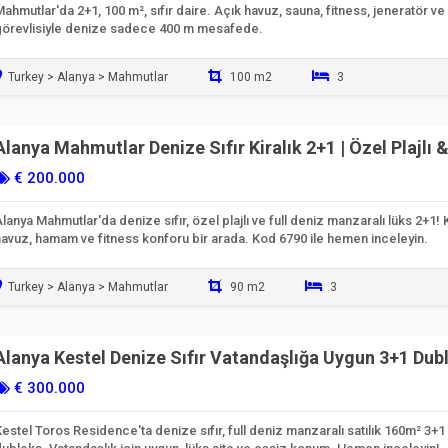
ahmutlar'da 2+1, 100 m², sıfır daire. Açık havuz, sauna, fitness, jeneratör ve 
görevlisiyle denize sadece 400 m mesafede.
Turkey > Alanya > Mahmutlar
100 m2
3
Taşınmaya Hazır
Alanya Mahmutlar Denize Sıfır Kiralık 2+1 | Özel Plajlı 
Lüks
€ 200.000
lanya Mahmutlar'da denize sıfır, özel plajlı ve full deniz manzaralı lüks 2+1! 
havuz, hamam ve fitness konforu bir arada. Kod 6790 ile hemen inceleyin.
Turkey > Alanya > Mahmutlar
90 m2
3
Taşınmaya Hazır
Alanya Kestel Denize Sıfır Vatandaşlığa Uygun 3+1 Dub
€ 300.000
estel Toros Residence'ta denize sıfır, full deniz manzaralı satılık 160m² 3+1