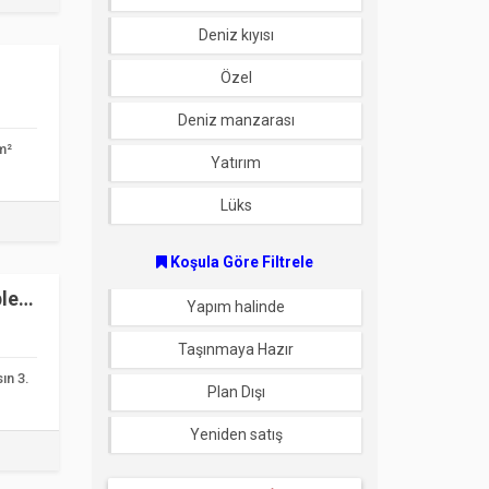
Deniz kıyısı
Özel
Deniz manzarası
 m²
Yatırım
Lüks
Koşula Göre Filtrele
ple
Yapım halinde
Taşınmaya Hazır
ın 3.
Plan Dışı
Yeniden satış