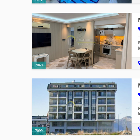
E
l
7048
M
k
7099