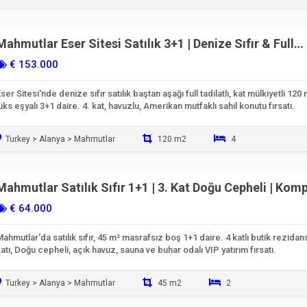
Taşınmaya Hazır
Mahmutlar Eser Sitesi Satılık 3+1 | Denize Sıfır & Full
Tadilatlı
€ 153.000
ser Sitesi'nde denize sıfır satılık baştan aşağı full tadilatlı, kat mülkiyetli 120
üks eşyalı 3+1 daire. 4. kat, havuzlu, Amerikan mutfaklı sahil konutu fırsatı.
Turkey > Alanya > Mahmutlar
120 m2
4
Taşınmaya Hazır
Mahmutlar Satılık Sıfır 1+1 | 3. Kat Doğu Cepheli | Kom
SPA'lı
€ 64.000
ahmutlar'da satılık sıfır, 45 m² masrafsız boş 1+1 daire. 4 katlı butik rezidans
atı, Doğu cepheli, açık havuz, sauna ve buhar odalı VIP yatırım fırsatı.
Turkey > Alanya > Mahmutlar
45 m2
2