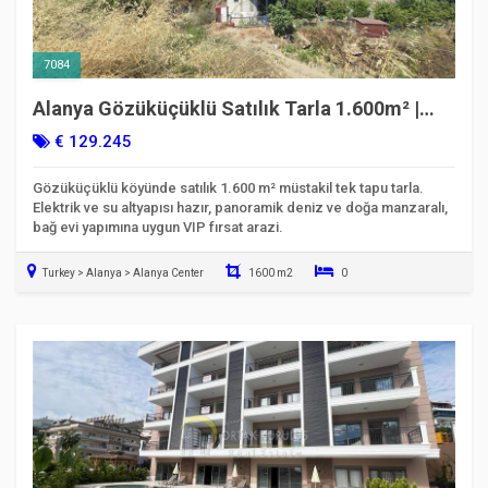
7084
Alanya Gözüküçüklü Satılık Tarla 1.600m² |
Panoramik Deniz & Dağ Manzaralı
€ 129.245
Gözüküçüklü köyünde satılık 1.600 m² müstakil tek tapu tarla.
Elektrik ve su altyapısı hazır, panoramik deniz ve doğa manzaralı,
bağ evi yapımına uygun VIP fırsat arazi.
Turkey > Alanya > Alanya Center
1600 m2
0
Taşınmaya Hazır