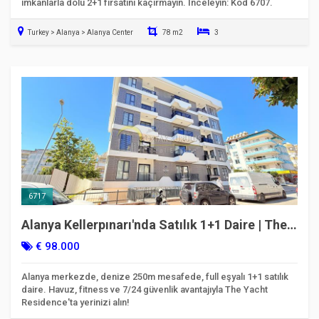
imkanlarla dolu 2+1 fırsatını kaçırmayın. İnceleyin: Kod 6707.
Turkey > Alanya > Alanya Center
78 m2
3
Taşınmaya Hazır
6717
Alanya Kellerpınarı'nda Satılık 1+1 Daire | The
Yacht Residence
€ 98.000
Alanya merkezde, denize 250m mesafede, full eşyalı 1+1 satılık
daire. Havuz, fitness ve 7/24 güvenlik avantajıyla The Yacht
Residence'ta yerinizi alın!