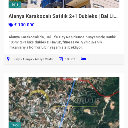
6611
Alanya Karakocalı Satılık 2+1 Dubleks | Bal Life
City Residence
€ 100.000
Alanya Karakocalı'da, Bal Life City Residence bünyesinde satılık
105m² 2+1 lüks dubleks! Havuz, fitness ve 7/24 güvenlik
imkanlarıyla konforlu bir yaşam sizi bekliyor.
Turkey > Alanya > Alanya Center
105 m2
3
Taşınmaya Hazır
6627