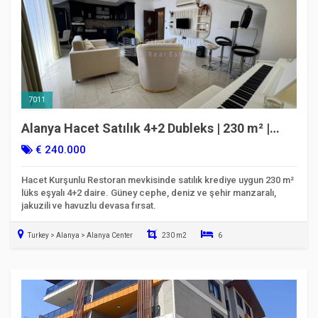
7011
Alanya Hacet Satılık 4+2 Dubleks | 230 m² |
Deniz Manzaralı & Krediye Uygun
€ 240.000
Hacet Kurşunlu Restoran mevkisinde satılık krediye uygun 230 m²
lüks eşyalı 4+2 daire. Güney cephe, deniz ve şehir manzaralı,
jakuzili ve havuzlu devasa fırsat.
Turkey > Alanya > Alanya Center
230 m2
6
Taşınmaya Hazır