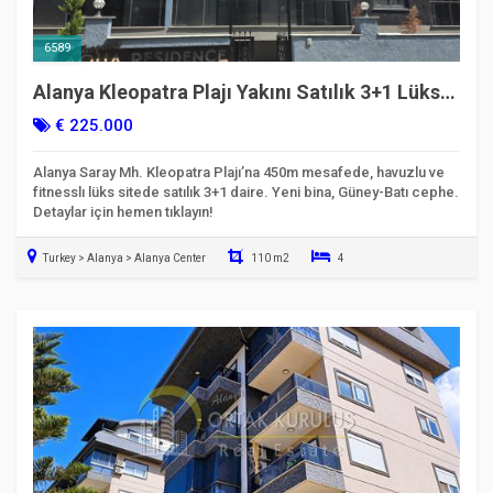
6589
Alanya Kleopatra Plajı Yakını Satılık 3+1 Lüks
Daire | 110m²
€ 225.000
Alanya Saray Mh. Kleopatra Plajı’na 450m mesafede, havuzlu ve
fitnesslı lüks sitede satılık 3+1 daire. Yeni bina, Güney-Batı cephe.
Detaylar için hemen tıklayın!
Turkey > Alanya > Alanya Center
110 m2
4
Taşınmaya Hazır