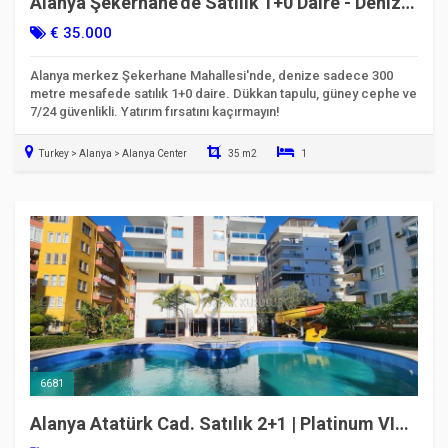
Alanya Şekerhane’de Satılık 1+0 Daire - Denize
300m | Kod: 6629
€ 35.000
Alanya merkez Şekerhane Mahallesi'nde, denize sadece 300
metre mesafede satılık 1+0 daire. Dükkan tapulu, güney cephe ve
7/24 güvenlikli. Yatırım fırsatını kaçırmayın!
Turkey > Alanya > Alanya Center
35 m2
1
Taşınmaya Hazır
6681
Alanya Atatürk Cad. Satılık 2+1 | Platinum VIP