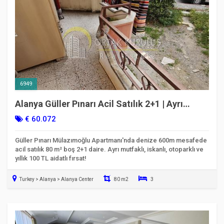
6949
Alanya Güller Pınarı Acil Satılık 2+1 | Ayrı
Mutfak | İskanlı | Kod 6949
€ 60.072
Güller Pınarı Mülazımoğlu Apartmanı'nda denize 600m mesafede
acil satılık 80 m² boş 2+1 daire. Ayrı mutfaklı, iskanlı, otoparklı ve
yıllık 100 TL aidatlı fırsat!
Turkey > Alanya > Alanya Center
80 m2
3
Taşınmaya Hazır