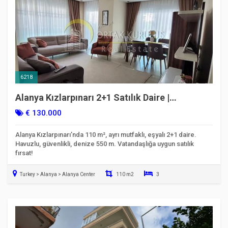
6218
Alanya Kızlarpınarı 2+1 Satılık Daire |
Vatandaşlığa Uygun
€ 130.000
Alanya Kızlarpınarı’nda 110 m², ayrı mutfaklı, eşyalı 2+1 daire.
Havuzlu, güvenlikli, denize 550 m. Vatandaşlığa uygun satılık
fırsat!
Turkey > Alanya > Alanya Center
110 m2
3
Taşınmaya Hazır