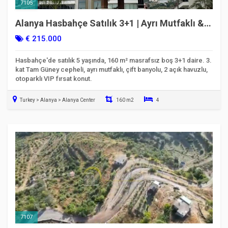
7105
Alanya Hasbahçe Satılık 3+1 | Ayrı Mutfaklı &
Tam Güney Cephe
€ 215.000
Hasbahçe'de satılık 5 yaşında, 160 m² masrafsız boş 3+1 daire. 3.
kat Tam Güney cepheli, ayrı mutfaklı, çift banyolu, 2 açık havuzlu,
otoparklı VIP fırsat konut.
Turkey > Alanya > Alanya Center
160 m2
4
Taşınmaya Hazır
7107