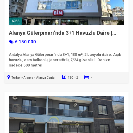
6052
Alanya Gülerpınarı’nda 3+1 Havuzlu Daire |
Denize 500 m
€ 150.000
Antalya Alanya Gülerpınarı’nda 3+1, 130 m², 2 banyolu daire. Açık
havuzlu, cam balkonlu, jeneratörlü, 7/24 güvenlikli. Denize
sadece 500 metre!
Turkey > Alanya > Alanya Center
130 m2
4
Taşınmaya Hazır