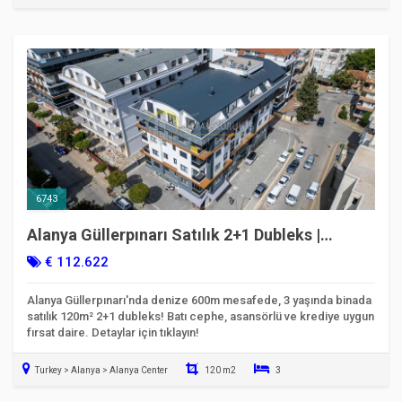
Taşınmaya Hazır
6743
Alanya Güllerpınarı Satılık 2+1 Dubleks |
Krediye Uygun | 6743
€ 112.622
Alanya Güllerpınarı'nda denize 600m mesafede, 3 yaşında binada
satılık 120m² 2+1 dubleks! Batı cephe, asansörlü ve krediye uygun
fırsat daire. Detaylar için tıklayın!
Turkey > Alanya > Alanya Center
120 m2
3