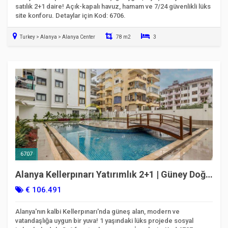
satılık 2+1 daire! Açık-kapalı havuz, hamam ve 7/24 güvenlikli lüks
site konforu. Detaylar için Kod: 6706.
Turkey > Alanya > Alanya Center
78 m2
3
Taşınmaya Hazır
6707
Alanya Kellerpınarı Yatırımlık 2+1 | Güney Doğu
Cephe | Kod 6707
€ 106.491
Alanya'nın kalbi Kellerpınarı'nda güneş alan, modern ve
vatandaşlığa uygun bir yuva! 1 yaşındaki lüks projede sosyal