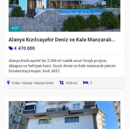
6537
Alanya Kızılcaşehir Deniz ve Kale Manzaralı
Satılık Villa Arsası
€ 470.000
Alanya Kızılcaşehir'de 2.306 m² satılık arsa! Onaylı projesi,
altyapısı ve hafriyatı hazır. Eşsiz deniz ve kale manzaralı yatırım
fırsatını kaçırmayın. Kod: 6537.
Turkey > Alanya > Alanya Center
2306 m2
0
Taşınmaya Hazır