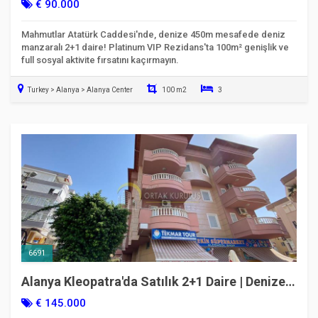
Rezidans
€ 90.000
Mahmutlar Atatürk Caddesi'nde, denize 450m mesafede deniz
manzaralı 2+1 daire! Platinum VIP Rezidans'ta 100m² genişlik ve
full sosyal aktivite fırsatını kaçırmayın.
Turkey > Alanya > Alanya Center
100 m2
3
Taşınmaya Hazır
6691
Alanya Kleopatra'da Satılık 2+1 Daire | Denize
800m & Havuzlu
€ 145.000