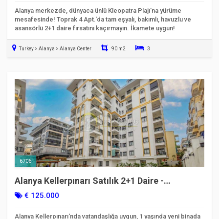
Alanya merkezde, dünyaca ünlü Kleopatra Plajı'na yürüme
mesafesinde! Toprak 4 Apt.'da tam eşyalı, bakımlı, havuzlu ve
asansörlü 2+1 daire fırsatını kaçırmayın. İkamete uygun!
Turkey > Alanya > Alanya Center
90 m2
3
Taşınmaya Hazır
6706
Alanya Kellerpınarı Satılık 2+1 Daire -
Vatandaşlığa Uygun - Kod 6706
€ 125.000
Alanya Kellerpınarı'nda vatandaşlığa uygun, 1 yaşında yeni binada