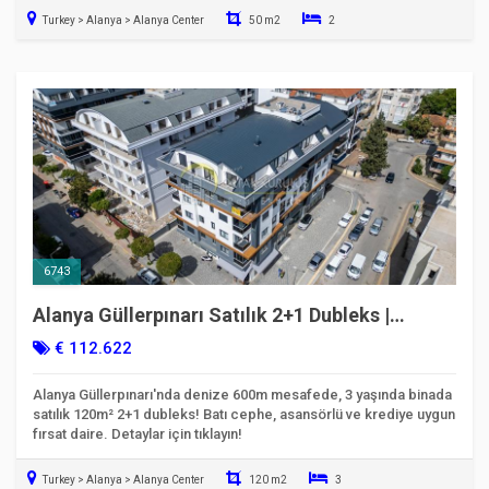
Turkey > Alanya > Alanya Center
50 m2
2
Taşınmaya Hazır
6743
Alanya Güllerpınarı Satılık 2+1 Dubleks |
Krediye Uygun | 6743
€ 112.622
Alanya Güllerpınarı'nda denize 600m mesafede, 3 yaşında binada
satılık 120m² 2+1 dubleks! Batı cephe, asansörlü ve krediye uygun
fırsat daire. Detaylar için tıklayın!
Turkey > Alanya > Alanya Center
120 m2
3