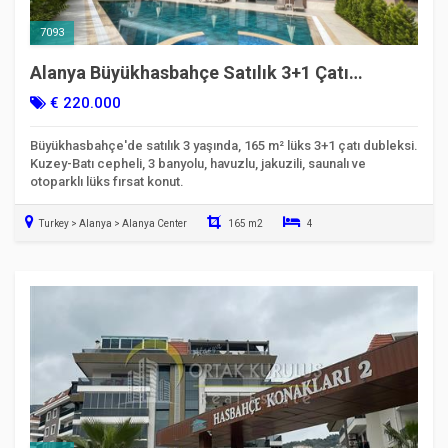
7093
Alanya Büyükhasbahçe Satılık 3+1 Çatı
Dubleksi | 3 Yaşında VIP
€ 220.000
Büyükhasbahçe'de satılık 3 yaşında, 165 m² lüks 3+1 çatı dubleksi.
Kuzey-Batı cepheli, 3 banyolu, havuzlu, jakuzili, saunalı ve
otoparklı lüks fırsat konut.
Turkey > Alanya > Alanya Center
165 m2
4
Taşınmaya Hazır