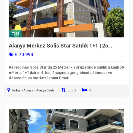
7034
Alanya Merkez Solis Star Satılık 1+1 | 25
Metrelik Yol | İskanlı
€ 70.994
Kellerpınarı Solis Star'da 25 Metrelik Yol üzerinde satılık iskanlı 50
m² brüt 1+1 daire. 4. kat, 2 yaşında genç binada, fitnesslı ve
denize 550m merkezî konut fırsatı.
Turkey > Alanya > Alanya Center
50 m2
2
Taşınmaya Hazır