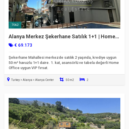
7062
Alanya Merkez Şekerhane Satılık 1+1 | Home
Office Uygun & Krediye Uygun
€ 69.173
Şekerhane Mahallesi merkezde satılık 2 yaşında, krediye uygun
50 m² havuzlu 1+1 daire. 1. kat, asansörlü ve tabela değerli Home
Office uygun VIP fırsat.
Turkey > Alanya > Alanya Center
50 m2
2
Taşınmaya Hazır