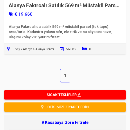
Alanya Fakırcalı Satılık 569 m² Müstakil Parsel
Arazi | Yolla Sıfır
€ 19.660
Alanya Fakırcalı'da satılık 569 m² müstakil parsel (tek tapu)
arsa/tarla. Kadastro yoluna sıfır, elektrik ve su altyapısı hazır,
ulaşımı kolay VIP yatırım fırsatı.
Turkey > Alanya > Alanya Center
569 m2
0
Taşınmaya Hazır
1
SICAK TEKLIFLER
OFISIMIZI ZIYARET EDIN
Kasabaya Göre Filtrele