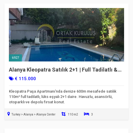
Taşınmaya Hazır
6927
Alanya Kleopatra Satılık 2+1 | Full Tadilatlı &
Eşyalı | Kod 6927
€ 115.000
Kleopatra Paşa Apartmanı'nda denize 600m mesafede satılık
110m² full tadilatlı, lüks eşyalı 2+1 daire. Havuzlu, asansörlü,
otoparklı ve depolu fırsat konut.
Turkey > Alanya > Alanya Center
110 m2
3
Taşınmaya Hazır