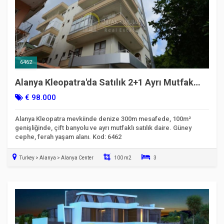
6462
Alanya Kleopatra'da Satılık 2+1 Ayrı Mutfak
Daire | Denize 300m
€ 98.000
Alanya Kleopatra mevkiinde denize 300m mesafede, 100m²
genişliğinde, çift banyolu ve ayrı mutfaklı satılık daire. Güney
cephe, ferah yaşam alanı. Kod: 6462
Turkey > Alanya > Alanya Center
100 m2
3
Taşınmaya Hazır