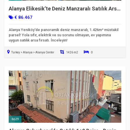
Alanya Elikesik’te Deniz Manzaralı Satılık Arsa
| 1.426m² - Kod 6627
€ 86.467
Alanya Yeniköy'de panoramik deniz manzaralı, 1.426m² müstakil
parsel! Yola sıfır, elektrik ve su sorunu olmayan, ev yapımına
uygun satılık arsa fırsatı. İnceleyin!
Turkey > Alanya > Alanya Center
1426 m2
0
Taşınmaya Hazır
6629