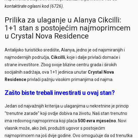
kontaktirate oglasni kod (6726).
Prilika za ulaganje u Alanya Cikcilli:
1+1 stan s postojećim najmoprimcem
u Crystal Nova Residence
Antalijsko turističko središte, Alanya, jedno je od najsmiranijih i
najmodernijih područja,
Cikcilli
, koje i dalje privlači domaće i
strane investitore. Zbog svoje blizine centru grada i širokih
socijalnih sadržaja, ova 1+1 jedinica unutar
Crystal Nova
Residence
privlači pažnju visokim primanjima od najma.
Zašto biste trebali investirati u ovaj stan?
Jedan od najvažnijih kriterija u ulaganjima u nekretnine je princip
"trenutne zarade" koji ovdje dobiva na životu. Naš stan trenutno
ima redovnog najmoprimca koji plaća
500 evra mjesečno
. Novi
vlasnik može, ako želi, produžiti ugovor s postojećim
najmoprimcem na još dvije godine. Ovo omogućuje da od trenutka