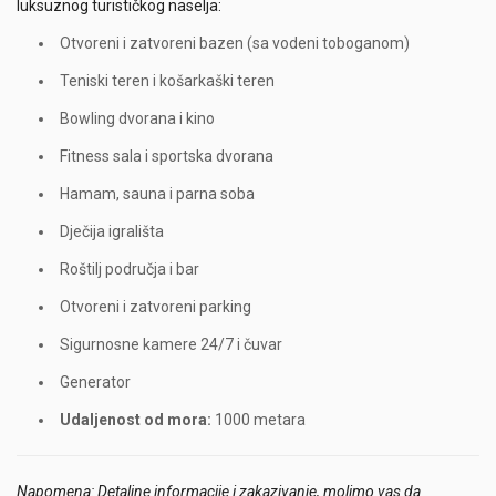
luksuznog turističkog naselja:
Otvoreni i zatvoreni bazen (sa vodeni toboganom)
Teniski teren i košarkaški teren
Bowling dvorana i kino
Fitness sala i sportska dvorana
Hamam, sauna i parna soba
Dječija igrališta
Roštilj područja i bar
Otvoreni i zatvoreni parking
Sigurnosne kamere 24/7 i čuvar
Generator
Udaljenost od mora:
1000 metara
Napomena: Detaljne informacije i zakazivanje, molimo vas da