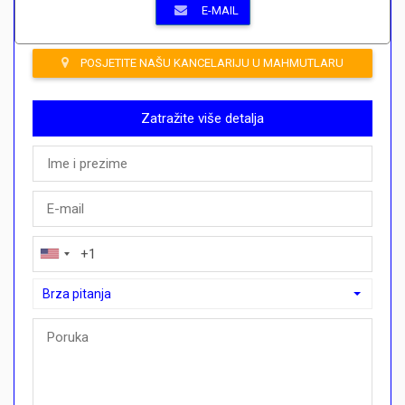
E-MAIL
POSJETITE NAŠU KANCELARIJU U MAHMUTLARU
Zatražite više detalja
Brza pitanja
Brza pitanja
Mogu li ovdje kupiti plan plaćanja?">Mogu li ovdje kupiti plan p