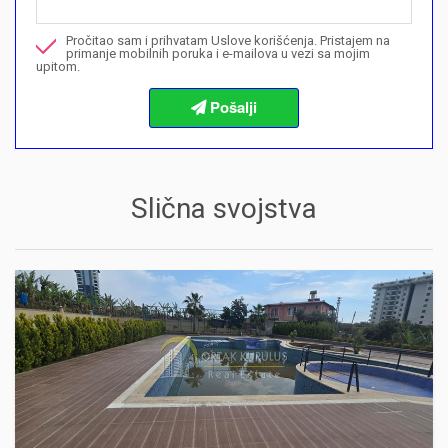
Nazovite me u vezi ove nekretnine
Pročitao sam i prihvatam Uslove korišćenja. Pristajem na
Želim da rezervišem gledanje
primanje mobilnih poruka i e-mailova u vezi sa mojim
upitom.
Informacije o procedurama kupovine
Slična svojstva