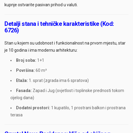
kupnje ostvarite pasivan prihod u valuti.
Detalji stana i tehničke karakteristike (Kod:
6726)
Stan u kojem su udobnost i funkcionalnost na prvom mjestu, star
je 10 godina i ima modernu arhitekturu:
Broj soba:
1+1
Površina:
60 m²
Etaža:
1. sprat (zgrada ima 6 spratova)
Fasada:
Zapad i Jug (svjetlost i toplinske prednosti tokom
cijelog dana)
Dodatni prostori:
1 kupatilo, 1 prostrani balkon i prostrana
terasa