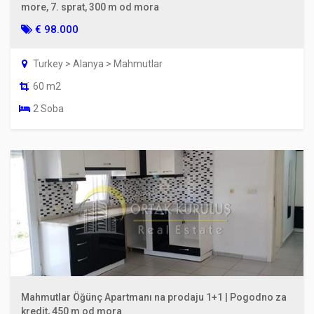
more, 7. sprat, 300 m od mora
€ 98.000
Turkey > Alanya > Mahmutlar
60 m2
2 Soba
Mahmutlar Öğünç Apartmanı na prodaju 1+1 | Pogodno za
kredit, 450 m od mora