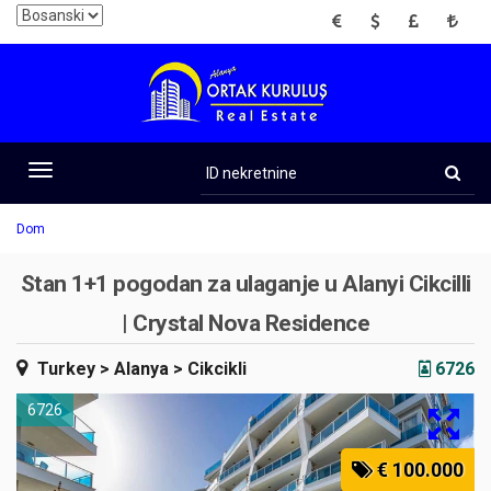
EUR
USD
GBP
TRY
ID
nekretnine
Toggle
navigation
Dom
Stan 1+1 pogodan za ulaganje u Alanyi Cikcilli
| Crystal Nova Residence
Turkey
> Alanya
> Cikcikli
6726
6726
€ 100.000