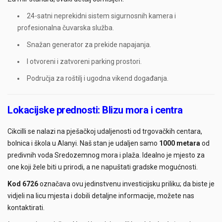
24-satni neprekidni sistem sigurnosnih kamera i
profesionalna čuvarska služba.
Snažan generator za prekide napajanja.
I otvoreni i zatvoreni parking prostori.
Područja za roštilj i ugodna vikend događanja.
Lokacijske prednosti: Blizu mora i centra
Cikcilli se nalazi na pješačkoj udaljenosti od trgovačkih centara,
bolnica i škola u Alanyi. Naš stan je udaljen samo
1000 metara
od
predivnih voda Sredozemnog mora i plaža. Idealno je mjesto za
one koji žele biti u prirodi, a ne napuštati gradske mogućnosti.
Kod 6726
označava ovu jedinstvenu investicijsku priliku; da biste je
vidjeli na licu mjesta i dobili detaljne informacije, možete nas
kontaktirati.