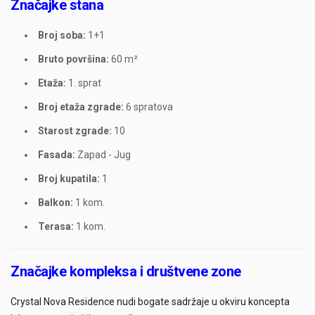
Značajke stana
Broj soba:
1+1
Bruto površina:
60 m²
Etaža:
1. sprat
Broj etaža zgrade:
6 spratova
Starost zgrade:
10
Fasada:
Zapad - Jug
Broj kupatila:
1
Balkon:
1 kom.
Terasa:
1 kom.
Značajke kompleksa i društvene zone
Crystal Nova Residence nudi bogate sadržaje u okviru koncepta