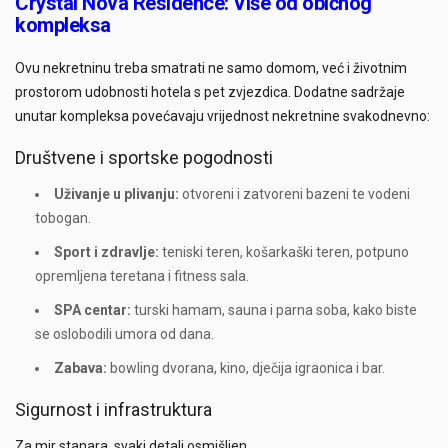
Crystal Nova Residence: Više od običnog
kompleksa
Ovu nekretninu treba smatrati ne samo domom, već i životnim
prostorom udobnosti hotela s pet zvjezdica. Dodatne sadržaje
unutar kompleksa povećavaju vrijednost nekretnine svakodnevno:
Društvene i sportske pogodnosti
Uživanje u plivanju:
otvoreni i zatvoreni bazeni te vodeni
tobogan.
Sport i zdravlje:
teniski teren, košarkaški teren, potpuno
opremljena teretana i fitness sala.
SPA centar:
turski hamam, sauna i parna soba, kako biste
se oslobodili umora od dana.
Zabava:
bowling dvorana, kino, dječija igraonica i bar.
Sigurnost i infrastruktura
Za mir stanara, svaki detalj osmišljen.