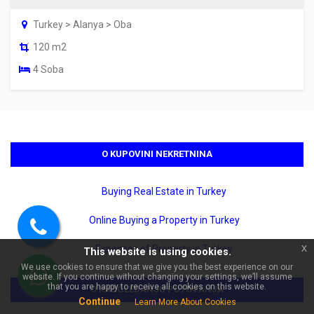
Turkey > Alanya > Oba
120 m2
4 Soba
O KUPOVINI NEKRETNINA
×
🏠 Pitajte o Stan 1+1 pogodan
za ulaganje u Alanyi Cikcilli |
Crystal Nova Residence!
Buying Real Estate in Turkey
Online Buying a Property in Turkey
Pozovite
x
Expenses of Property in Turkey
This website is using cookies.
nas
We use cookies to ensure that we give you the best experience on our
website. If you continue without changing your settings, we’ll assume
WhatsApp
that you are happy to receive all cookies on this website.
O RAZGLEDANJU PUTOVANJA
Continue
Learn More About Cookies