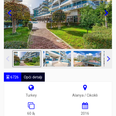
6726
Opći detalji
Turkey
Alanya / Cikcikli
60 ã¡
2016