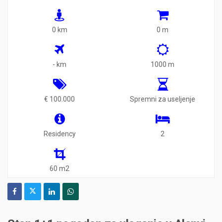
0 km
0 m
- km
1000 m
€ 100.000
Spremni za useljenje
Residency
2
60 m2