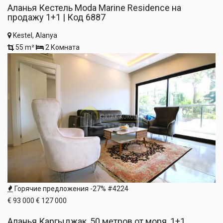
Аланья Кестель Moda Marine Residence на
продажу 1+1 | Код 6887
Kestel, Alanya
55 m²
2 Комната
Горячие предложения
-27%
#4224
€ 93 000
€ 127 000
Аланья Каргыджак, 50 метров от моря, 1+1