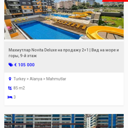
Махмутлар Novita Deluxe на продажу 2+1 | Вид на море и
горы, 9-й этаж
€ 105 000
Turkey > Alanya > Mahmutlar
85 m2
3
×
Получите помощь в поиске
недвижимости!