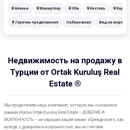
Аланья
Махмутлар
Оба
Кестель
Каргы
Горячие предложения
Набережная
Вид на море
Недвижимость на продажу в
Турции от Ortak Kuruluş Real
Estate ®
Мы продолжаем нашу компанию, которую мы основали в
рамках Alanya Ortak Kuruluş Real Estate – ДОВЕРИЕ И
ИСКРЕННОСТЬ – не нарушая нашей линии. «Прежде всего, как
всегда, с доверием и искренностью, мы не считаем