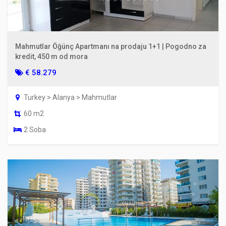
Mahmutlar Öğünç Apartmanı na prodaju 1+1 | Pogodno za
kredit, 450 m od mora
€ 58.279
Turkey > Alanya > Mahmutlar
60 m2
2 Soba