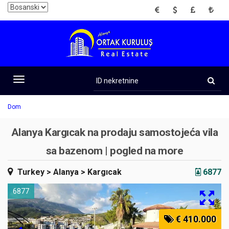
EUR
USD
GBP
TRY
ID
nekretnine
Toggle
navigation
Dom
Alanya Kargıcak na prodaju samostojeća vila
sa bazenom | pogled na more
Turkey
> Alanya
> Kargıcak
6877
6877
€ 410.000