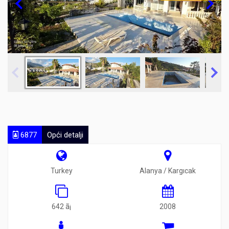
6877
Opći detalji
Turkey
Alanya / Kargıcak
642 ã¡
2008