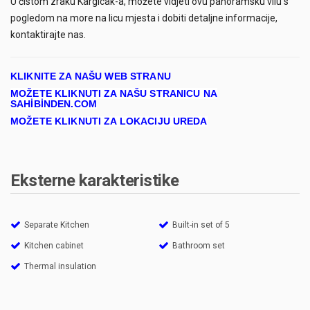
U čistom zraku Kargıcak-a, možete vidjeti ovu panoramsku vilu s
pogledom na more na licu mjesta i dobiti detaljne informacije,
kontaktirajte nas.
KLIKNITE ZA NAŠU WEB STRANU
MOŽETE KLIKNUTI ZA NAŠU STRANICU NA
SAHİBİNDEN.COM
MOŽETE KLIKNUTI ZA LOKACIJU UREDA
Eksterne karakteristike
Separate Kitchen
Built-in set of 5
Kitchen cabinet
Bathroom set
Thermal insulation