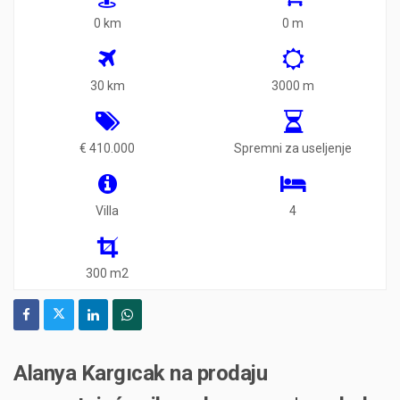
0 km
0 m
30 km
3000 m
€ 410.000
Spremni za useljenje
Villa
4
300 m2
Alanya Kargıcak na prodaju