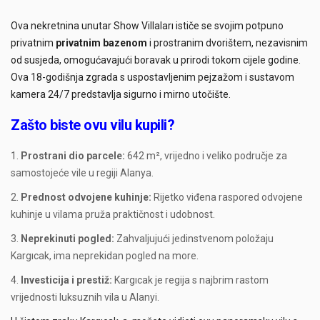
Ova nekretnina unutar Show Villaları ističe se svojim potpuno
privatnim
privatnim bazenom
i prostranim dvorištem, nezavisnim
od susjeda, omogućavajući boravak u prirodi tokom cijele godine.
Ova 18-godišnja zgrada s uspostavljenim pejzažom i sustavom
kamera 24/7 predstavlja sigurno i mirno utočište.
Zašto biste ovu vilu kupili?
Prostrani dio parcele:
642 m², vrijedno i veliko područje za
samostojeće vile u regiji Alanya.
Prednost odvojene kuhinje:
Rijetko viđena raspored odvojene
kuhinje u vilama pruža praktičnost i udobnost.
Neprekinuti pogled:
Zahvaljujući jedinstvenom položaju
Kargıcak, ima neprekidan pogled na more.
Investicija i prestiž:
Kargıcak je regija s najbrim rastom
vrijednosti luksuznih vila u Alanyi.