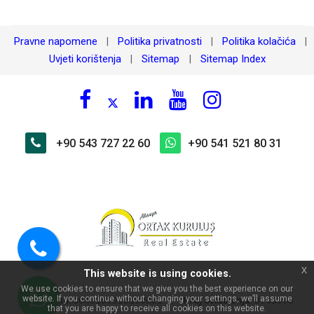
Pravne napomene
Politika privatnosti
Politika kolačića
|
|
|
Uvjeti korištenja
Sitemap
Sitemap Index
|
|
+90 543 727 22 60
+90 541 521 80 31
×
🏠 Pitajte o Alanya Kargıcak na
prodaju samostojeća vila sa
bazenom | pogled na more!
Pozovite
x
This website is using cookies.
nas
We use cookies to ensure that we give you the best experience on our
website. If you continue without changing your settings, we’ll assume
MERSIS No
:
|
Broj ovlaštenja
:
0048166918100001
0703098
that you are happy to receive all cookies on this website.