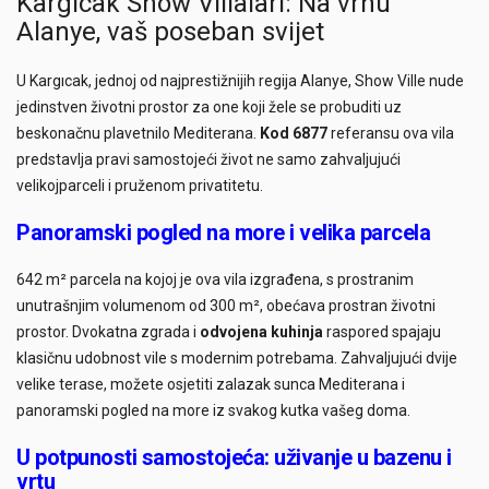
Kargıcak Show Villaları: Na vrhu
Alanye, vaš poseban svijet
U Kargıcak, jednoj od najprestižnijih regija Alanye, Show Ville nude
jedinstven životni prostor za one koji žele se probuditi uz
beskonačnu plavetnilo Mediterana.
Kod 6877
referansu ova vila
predstavlja pravi samostojeći život ne samo zahvaljujući
velikojparceli i pruženom privatitetu.
Panoramski pogled na more i velika parcela
642 m² parcela na kojoj je ova vila izgrađena, s prostranim
unutrašnjim volumenom od 300 m², obećava prostran životni
prostor. Dvokatna zgrada i
odvojena kuhinja
raspored spajaju
klasičnu udobnost vile s modernim potrebama. Zahvaljujući dvije
velike terase, možete osjetiti zalazak sunca Mediterana i
panoramski pogled na more iz svakog kutka vašeg doma.
U potpunosti samostojeća: uživanje u bazenu i
vrtu