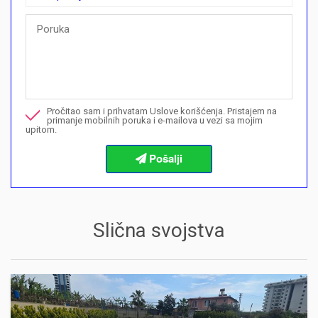
Brza pitanja
Mogu li ovdje kupiti plan plaćanja?">Mogu li ovdje kupiti plan p
Nazovite me u vezi ove nekretnine
Pročitao sam i prihvatam Uslove korišćenja. Pristajem na
Želim da rezervišem gledanje
primanje mobilnih poruka i e-mailova u vezi sa mojim
upitom.
Informacije o procedurama kupovine
Slična svojstva