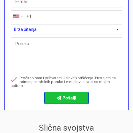
Brza pitanja
Brza pitanja
Mogu li ovdje kupiti plan plaćanja?">Mogu li ovdje kupiti plan p
Nazovite me u vezi ove nekretnine
Pročitao sam i prihvatam Uslove korišćenja. Pristajem na
Želim da rezervišem gledanje
primanje mobilnih poruka i e-mailova u vezi sa mojim
upitom.
Informacije o procedurama kupovine
Slična svojstva