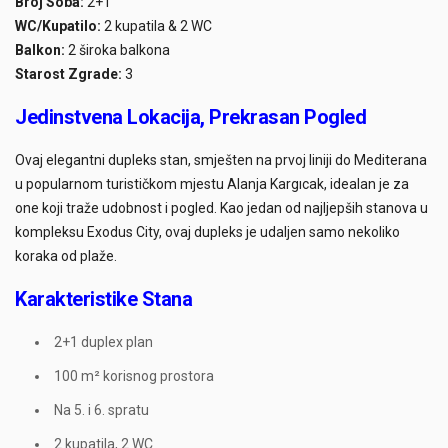
Broj Soba:
2+1
WC/Kupatilo:
2 kupatila & 2 WC
Balkon:
2 široka balkona
Starost Zgrade:
3
Jedinstvena Lokacija, Prekrasan Pogled
Ovaj elegantni dupleks stan, smješten na prvoj liniji do Mediterana
u popularnom turističkom mjestu Alanja Kargıcak, idealan je za
one koji traže udobnost i pogled. Kao jedan od najljepših stanova u
kompleksu Exodus City, ovaj dupleks je udaljen samo nekoliko
koraka od plaže.
Karakteristike Stana
2+1 duplex plan
100 m² korisnog prostora
Na 5. i 6. spratu
2 kupatila, 2 WC