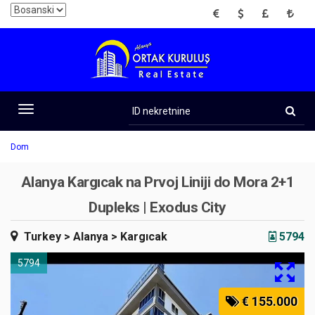
EUR
USD
GBP
TRY
ID
nekretnine
Toggle
navigation
Dom
Alanya Kargıcak na Prvoj Liniji do Mora 2+1
Dupleks | Exodus City
Turkey
> Alanya
> Kargıcak
5794
5794
€ 155.000