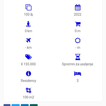
100 ã¡
2022
0 km
0 m
- km
- m
€ 155.000
Spremni za useljenje
Residency
3
100 m2