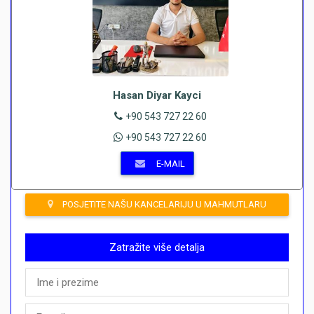
Hasan Diyar Kayci
+90 543 727 22 60
+90 543 727 22 60
E-MAIL
POSJETITE NAŠU KANCELARIJU U MAHMUTLARU
Zatražite više detalja