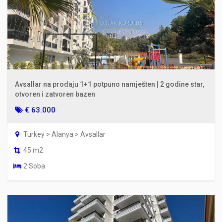
Avsallar na prodaju 1+1 potpuno namješten | 2 godine star,
otvoren i zatvoren bazen
€ 63.000
Turkey > Alanya > Avsallar
45 m2
2 Soba