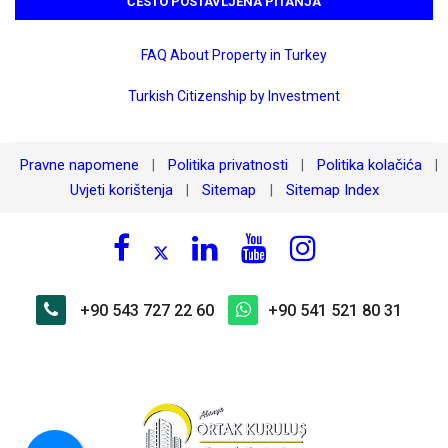
ČESTO POSTAVLJENA PITANJA
FAQ About Property in Turkey
Turkish Citizenship by Investment
Pravne napomene
Politika privatnosti
Politika kolačića
|
|
|
Uvjeti korištenja
Sitemap
Sitemap Index
|
|
+90 543 727 22 60
+90 541 521 80 31
×
🏠 Pitajte o Alanya Kargıcak na
Prvoj Liniji do Mora 2+1
Dupleks | Exodus City!