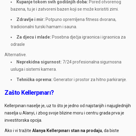
Kupanje tokom svih godišnjih doba:
Pored otvorenog
bazena, tu je i zatvoreni bazen koji se može koristiti zimi.
Zdravlje i mir:
Potpuno opremljena fitness dvorana,
tradicionalni turski hamam i sauna.
Za djecu i mlade:
Posebna dječja igraonica i igraonica za
odrasle
Alternative.
Neprekidna sigurnost:
7/24 profesionalna sigurnosna
usluga i sistemi kamera.
Tehnička oprema:
Generator i prostor za hitno parkiranje.
Zašto Kellerpınarı?
Kellerpınarı naselje je, uz to što je jedno od najstarijih i najuglednijih
naselja u Alanyi, i zbog svoje blizine moru i centru grada prva je
investitorska opcija.
Ako i vi tražite
Alanya Kellerpınarı stan na prodaju
, da biste