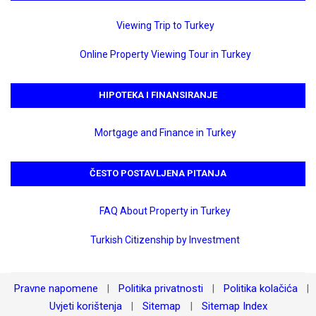
Viewing Trip to Turkey
Online Property Viewing Tour in Turkey
HIPOTEKA I FINANSIRANJE
Mortgage and Finance in Turkey
ČESTO POSTAVLJENA PITANJA
FAQ About Property in Turkey
Turkish Citizenship by Investment
Pravne napomene
Politika privatnosti
Politika kolačića
|
|
|
Uvjeti korištenja
Sitemap
Sitemap Index
|
|