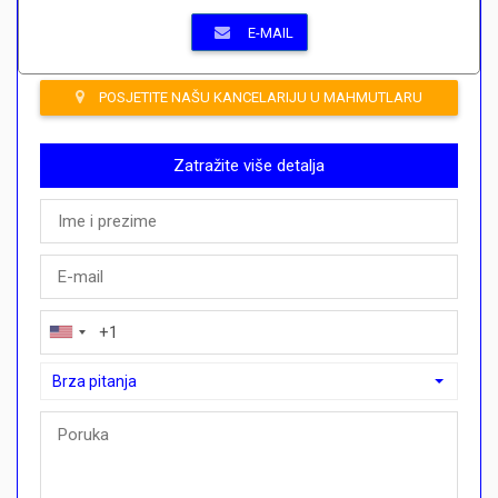
E-MAIL
POSJETITE NAŠU KANCELARIJU U MAHMUTLARU
Zatražite više detalja
Brza pitanja
Brza pitanja
Mogu li ovdje kupiti plan plaćanja?">Mogu li ovdje kupiti plan p