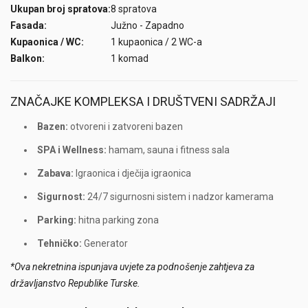
Ukupan broj spratova:
8 spratova
Fasada:
Južno - Zapadno
Kupaonica / WC:
1 kupaonica / 2 WC-a
Balkon:
1 komad
ZNAČAJKE KOMPLEKSA I DRUŠTVENI SADRŽAJI
Bazen:
otvoreni i zatvoreni bazen
SPA i Wellness:
hamam, sauna i fitness sala
Zabava:
Igraonica i dječija igraonica
Sigurnost:
24/7 sigurnosni sistem i nadzor kamerama
Parking:
hitna parking zona
Tehničko:
Generator
*Ova nekretnina ispunjava uvjete za podnošenje zahtjeva za
državljanstvo Republike Turske.