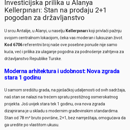
Investicijska prilika u Alanya
Kellerpınarı: Stan na prodaju 2+1
pogodan za državljanstvo
U srcu Antalije, u Alanyi, u naselju
Kellerpınarı
koji privlači pažnju
svojom centralnom lokacijom, čeka vas moderan i luksuzan život.
Kod 6706
referentni broj naše ove posebne ponude nije samo
kuća, već i prilika za ulaganje pogodna za podnošenje zahtjeva za
državljanstvo Republike Turske.
Moderna arhitektura i udobnost: Nova zgrada
stara 1 godinu
U samom središtu grada, na pješačkoj udaljenosti od svih sadržaja,
naš stan se nalazi na trećem spratu prestižnog osmerokatnog
projekta. Još uvijek stara tek 1 godinu, ova nova zgrada
dizajnirana je u skladu s modernim građevinskim standardima.
Stan od 78 m² bruto površine, 2+1, bez namještaja, omogućava da
ga uredite po vlastitom ukusu.