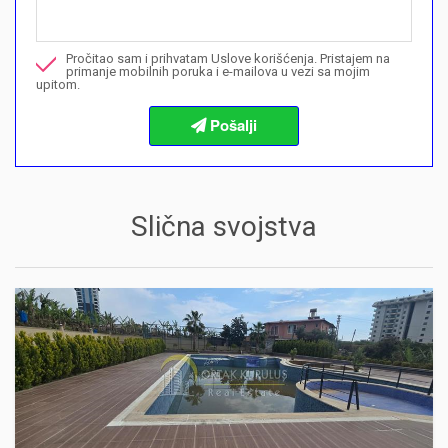
Nazovite me u vezi ove nekretnine
Pročitao sam i prihvatam Uslove korišćenja. Pristajem na
Želim da rezervišem gledanje
primanje mobilnih poruka i e-mailova u vezi sa mojim
upitom.
Informacije o procedurama kupovine
Slična svojstva