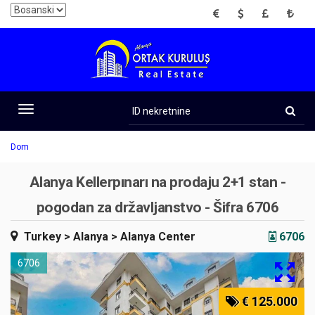
EUR
USD
GBP
TRY
ID
nekretnine
Toggle
navigation
Dom
Alanya Kellerpınarı na prodaju 2+1 stan -
pogodan za državljanstvo - Šifra 6706
Turkey
> Alanya
> Alanya Center
6706
6706
€ 125.000