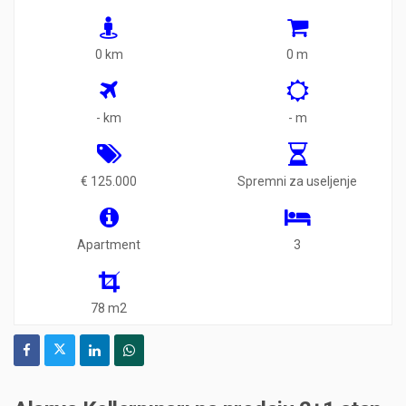
0 km
0 m
- km
- m
€ 125.000
Spremni za useljenje
Apartment
3
78 m2