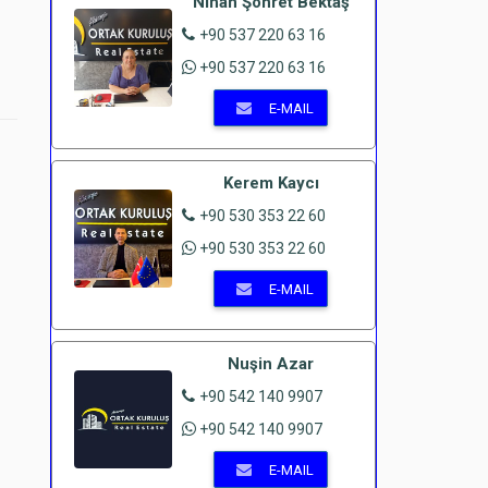
Nihan Şöhret Bektaş
+90 537 220 63 16
+90 537 220 63 16
E-MAIL
Kerem Kaycı
+90 530 353 22 60
+90 530 353 22 60
E-MAIL
Nuşin Azar
+90 542 140 9907
+90 542 140 9907
E-MAIL