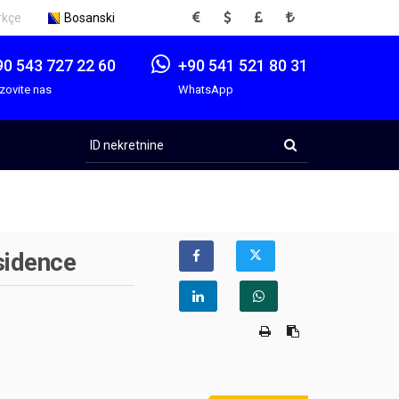
EUR
USD
GBP
TRY
rkçe
Bosanski
90 543 727 22 60
+90 541 521 80 31
zovite nas
WhatsApp
ID
nekretnine
sidence