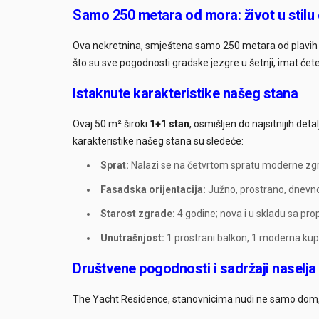
Samo 250 metara od mora: život u stil
Ova nekretnina, smještena samo 250 metara od plavih vo
što su sve pogodnosti gradske jezgre u šetnji, imat ćet
Istaknute karakteristike našeg stana
Ovaj 50 m² široki
1+1 stan
, osmišljen do najsitnijih det
karakteristike našeg stana su sledeće:
Sprat:
Nalazi se na četvrtom spratu moderne zgr
Fasadska orijentacija:
Južno, prostrano, dnevno s
Starost zgrade:
4 godine; nova i u skladu sa pro
Unutrašnjost:
1 prostrani balkon, 1 moderna kup
Društvene pogodnosti i sadržaji naselja
The Yacht Residence, stanovnicima nudi ne samo dom, ve