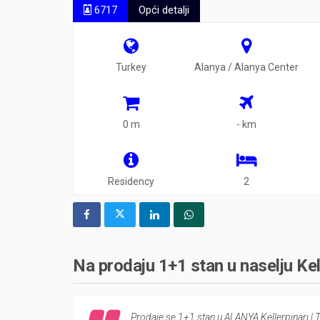
6717
Opći detalji
Turkey
Alanya / Alanya Center
0 m
- km
Residency
2
Na prodaju 1+1 stan u naselju Kel
Prodaje se 1+1 stan u ALANYA Kellerpınarı |