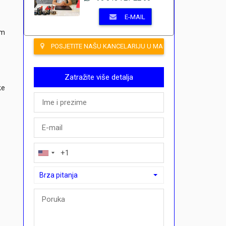
E-MAIL
im
POSJETITE NAŠU KANCELARIJU U MAHMUTLARU
Zatražite više detalja
ke
Brza pitanja
Brza pitanja
Mogu li ovdje kupiti plan plaćanja?">Mogu li ovdje kupiti p