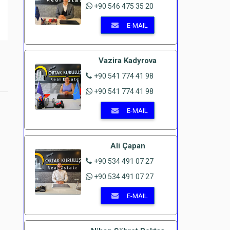
+90 546 475 35 20
E-MAIL
Vazira Kadyrova
+90 541 774 41 98
+90 541 774 41 98
E-MAIL
Ali Çapan
+90 534 491 07 27
+90 534 491 07 27
E-MAIL