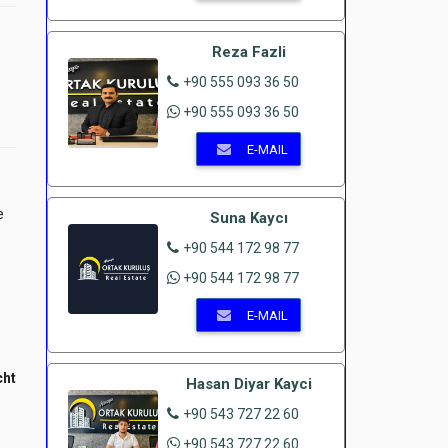
Reza Fazli
+90 555 093 36 50
+90 555 093 36 50
E-MAIL
e
Suna Kaycı
+90 544 172 98 77
+90 544 172 98 77
E-MAIL
cht
Hasan Diyar Kayci
+90 543 727 22 60
+90 543 727 22 60