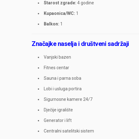
Starost zgrade:
4 godine
Kupaonica/WC:
1
Balkon:
1
Značajke naselja i društveni sadržaji
Vanjski bazen
Fitnes centar
Sauna i parna soba
Lobi i usluga portira
Sigurnosne kamere 24/7
Dječije igralište
Generator i lift
Centralni satelitski sistem