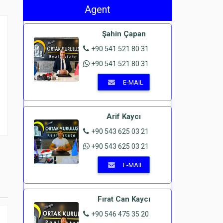
Agent
Şahin Çapan
+90 541 521 80 31
+90 541 521 80 31
E-MAIL
e
Arif Kaycı
+90 543 625 03 21
+90 543 625 03 21
E-MAIL
Fırat Can Kaycı
+90 546 475 35 20