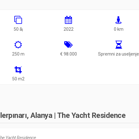
50 ã¡
2022
0 km
250 m
€ 98.000
Spremni za useljenj
50 m2
lerpınarı, Alanya | The Yacht Residence
 The Yacht Residence