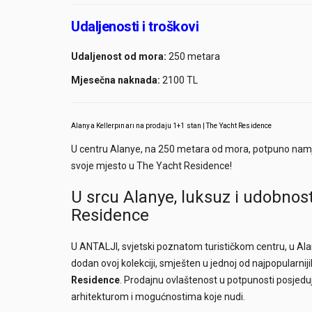
Udaljenosti i troškovi
Udaljenost od mora:
250 metara
Mjesečna naknada:
2100 TL
Alanya Kellerpınarı na prodaju 1+1 stan | The Yacht Residence
U centru Alanye, na 250 metara od mora, potpuno namješ
svoje mjesto u The Yacht Residence!
U srcu Alanye, luksuz i udobnos
Residence
U ANTALJI, svjetski poznatom turističkom centru, u Alany
dodan ovoj kolekciji, smješten u jednoj od najpopularniji
Residence
. Prodajnu ovlaštenost u potpunosti posjed
arhitekturom i mogućnostima koje nudi.