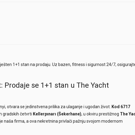
ten 1+1 stan na prodaju. Uz bazen, fitness i sigurnost 24/7, osigurajt
t: Prodaje se 1+1 stan u The Yacht
i, otvara se jedinstvena prilika za ulaganje i ugodan život.
Kod 6717
h gradskih četvrti
Kellerpınarı (Šekerhane)
, u okviru prestižnog
The Ya
uje naša firma, a ova nekretnina privlači pažnju svojom modernom