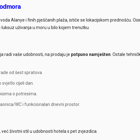
u odmora
da Alanye i finih pješčanih plaža, ističe se lokacijskom prednošću. Os
e luksuz uživanja u moru u bilo kojem trenutku.
alja radi vaše udobnosti, na prodaju je
potpuno namješten
. Ostale tehnič
ade od šest spratova.
vjetlo cijeli dan.
pisima o potresima.
aonica/WC i funkcionalan dnevni prostor.
ć životni stil u udobnosti hotela s pet zvjezdica.