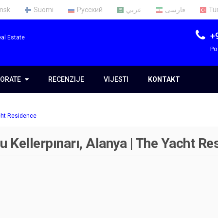
nsk
Suomi
Русский
عربي
فارسی
Tü
+
al Estate
Po
ORATE
ORATE
RECENZIJE
VIJESTI
KONTAKT
ma
acht Residence
im
u Kellerpınarı, Alanya | The Yacht Re
e