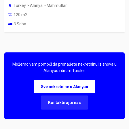
Turkey > Alanya > Mahmutlar
120 m2
3 Soba
Možemo vam pomoći da pronađete nekretninu iz snova u
Alanyau i širom Turske.
Sve nekretnine u Alanyau
Kontaktirajte nas