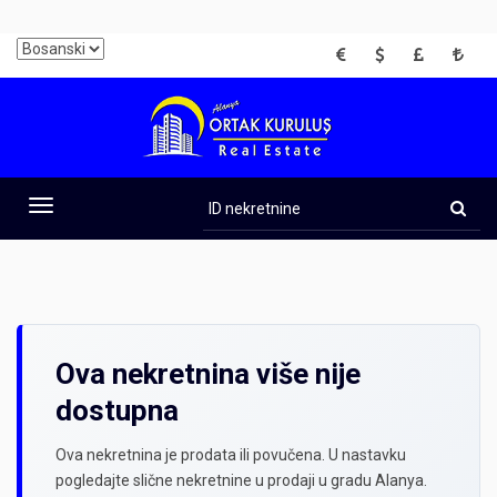
EUR
USD
GBP
TRY
ID
nekretnine
Toggle
navigation
Ova nekretnina više nije
dostupna
Ova nekretnina je prodata ili povučena. U nastavku
pogledajte slične nekretnine u prodaji u gradu Alanya.