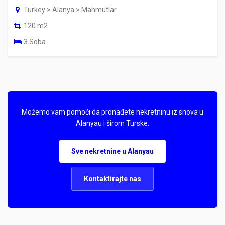
Turkey > Alanya > Mahmutlar
120 m2
3 Soba
Možemo vam pomoći da pronađete nekretninu iz snova u
Alanyau i širom Turske.
Sve nekretnine u Alanyau
Kontaktirajte nas