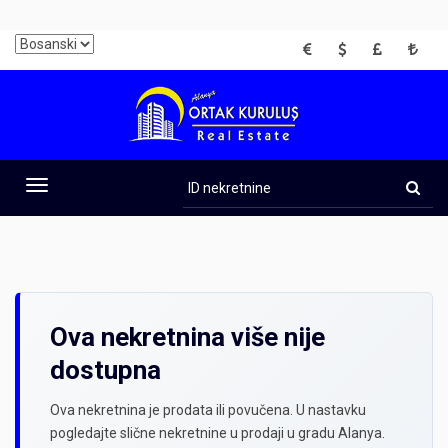
EUR
USD
GBP
TRY
ID
nekretnine
Toggle
navigation
Ova nekretnina više nije
dostupna
Ova nekretnina je prodata ili povučena. U nastavku
pogledajte slične nekretnine u prodaji u gradu Alanya.