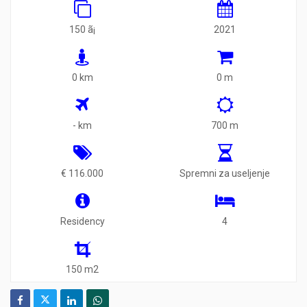
150 ã¡
2021
0 km
0 m
- km
700 m
€ 116.000
Spremni za useljenje
Residency
4
150 m2