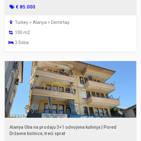
€ 85.000
Turkey > Alanya > Demirtaş
100 m2
3 Soba
Alanya Oba na prodaju 3+1 odvojena kuhinja | Pored
Državne bolnice, treći sprat