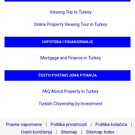
Viewing Trip to Turkey
Online Property Viewing Tour in Turkey
HIPOTEKA I FINANSIRANJE
Mortgage and Finance in Turkey
ČESTO POSTAVLJENA PITANJA
FAQ About Property in Turkey
Turkish Citizenship by Investment
Pravne napomene
Politika privatnosti
Politika kolačića
|
|
|
Uvjeti korištenja
Sitemap
Sitemap Index
|
|