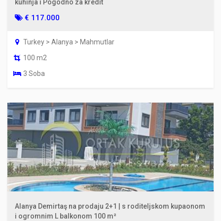
kuhinja i Pogodno za kredit
€ 117.000
Turkey > Alanya > Mahmutlar
100 m2
3 Soba
Alanya Demirtaş na prodaju 2+1 | s roditeljskom kupaonom
i ogromnim L balkonom 100 m²