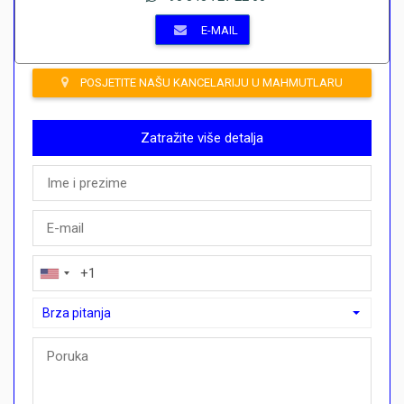
E-MAIL
POSJETITE NAŠU KANCELARIJU U MAHMUTLARU
Zatražite više detalja
Brza pitanja
Brza pitanja
Mogu li ovdje kupiti plan plaćanja?">Mogu li ovdje kupiti plan p