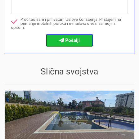
Nazovite me u vezi ove nekretnine
Pročitao sam i prihvatam Uslove korišćenja. Pristajem na
Želim da rezervišem gledanje
primanje mobilnih poruka i e-mailova u vezi sa mojim
upitom.
Informacije o procedurama kupovine
Slična svojstva