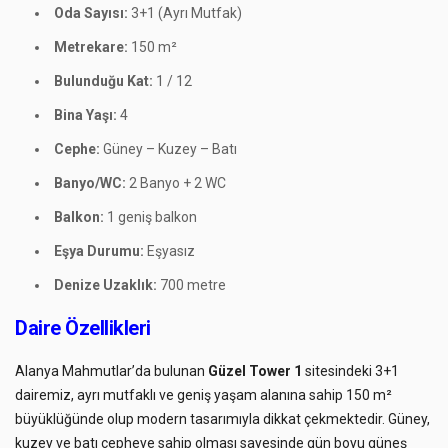
Oda Sayısı:
3+1 (Ayrı Mutfak)
Metrekare:
150 m²
Bulunduğu Kat:
1 / 12
Bina Yaşı:
4
Cephe:
Güney – Kuzey – Batı
Banyo/WC:
2 Banyo + 2 WC
Balkon:
1 geniş balkon
Eşya Durumu:
Eşyasız
Denize Uzaklık:
700 metre
Daire Özellikleri
Alanya Mahmutlar’da bulunan
Güzel Tower 1
sitesindeki 3+1
dairemiz, ayrı mutfaklı ve geniş yaşam alanına sahip 150 m²
büyüklüğünde olup modern tasarımıyla dikkat çekmektedir. Güney,
kuzey ve batı cepheye sahip olması sayesinde gün boyu güneş