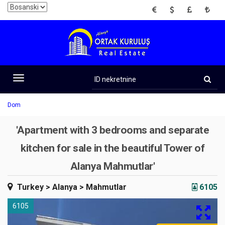
EUR
USD
GBP
TRY
ID
nekretnine
Toggle
navigation
Dom
'Apartment with 3 bedrooms and separate
kitchen for sale in the beautiful Tower of
Alanya Mahmutlar'
Turkey
> Alanya
> Mahmutlar
6105
6105