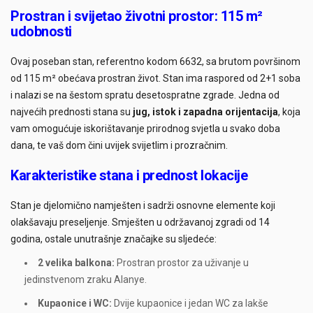
Prostran i svijetao životni prostor: 115 m²
udobnosti
Ovaj poseban stan, referentno kodom 6632, sa brutom površinom
od 115 m² obećava prostran život. Stan ima raspored od 2+1 soba
i nalazi se na šestom spratu desetospratne zgrade. Jedna od
najvećih prednosti stana su
jug, istok i zapadna orijentacija
, koja
vam omogućuje iskorištavanje prirodnog svjetla u svako doba
dana, te vaš dom čini uvijek svijetlim i prozračnim.
Karakteristike stana i prednost lokacije
Stan je djelomično namješten i sadrži osnovne elemente koji
olakšavaju preseljenje. Smješten u održavanoj zgradi od 14
godina, ostale unutrašnje značajke su sljedeće:
2 velika balkona:
Prostran prostor za uživanje u
jedinstvenom zraku Alanye.
Kupaonice i WC:
Dvije kupaonice i jedan WC za lakše