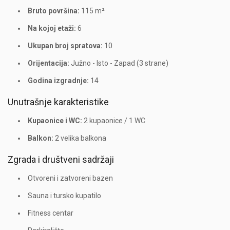
Bruto površina:
115 m²
Na kojoj etaži:
6
Ukupan broj spratova:
10
Orijentacija:
Južno - Isto - Zapad (3 strane)
Godina izgradnje:
14
Unutrašnje karakteristike
Kupaonice i WC:
2 kupaonice / 1 WC
Balkon:
2 velika balkona
Zgrada i društveni sadržaji
Otvoreni i zatvoreni bazen
Sauna i tursko kupatilo
Fitness centar