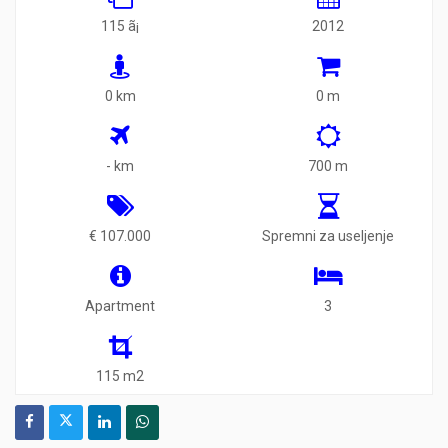
115 ã¡
2012
0 km
0 m
- km
700 m
€ 107.000
Spremni za useljenje
Apartment
3
115 m2