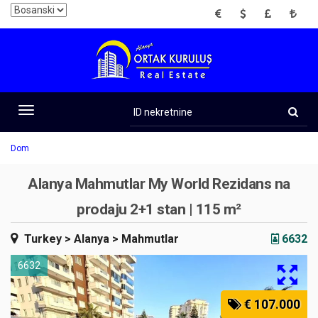
EUR
USD
GBP
TRY
ID
nekretnine
Toggle
navigation
Dom
Alanya Mahmutlar My World Rezidans na
prodaju 2+1 stan | 115 m²
Turkey
> Alanya
> Mahmutlar
6632
6632
€ 107.000