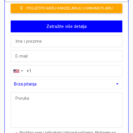
POSJETITE NAŠU KANCELARIJU U MAHMUTLARU
Zatražite više detalja
Brza pitanja
Brza pitanja
Mogu li ovdje kupiti plan plaćanja?">Mogu li ovdje kupiti plan p
Nazovite me u vezi ove nekretnine
Pročitao sam i prihvatam Uslove korišćenja. Pristajem na