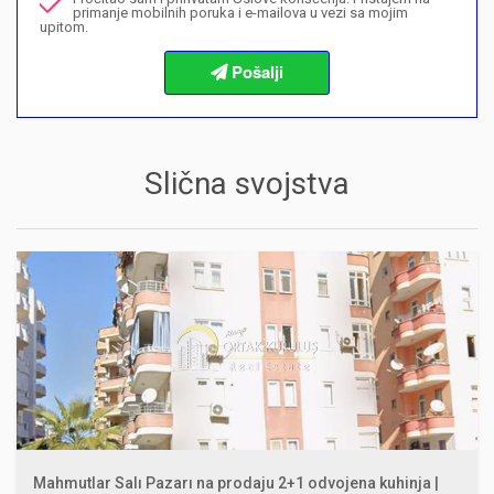
Želim da rezervišem gledanje
primanje mobilnih poruka i e-mailova u vezi sa mojim
upitom.
Informacije o procedurama kupovine
Slična svojstva
Mahmutlar Salı Pazarı na prodaju 2+1 odvojena kuhinja |