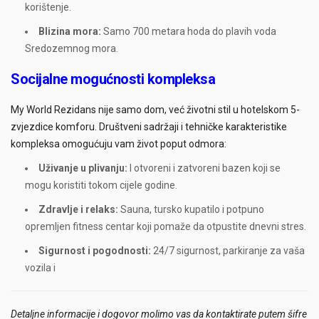
korištenje.
Blizina mora:
Samo 700 metara hoda do plavih voda
Sredozemnog mora.
Socijalne mogućnosti kompleksa
My World Rezidans nije samo dom, već životni stil u hotelskom 5-
zvjezdice komforu. Društveni sadržaji i tehničke karakteristike
kompleksa omogućuju vam život poput odmora:
Uživanje u plivanju:
I otvoreni i zatvoreni bazen koji se
mogu koristiti tokom cijele godine.
Zdravlje i relaks:
Sauna, tursko kupatilo i potpuno
opremljen fitness centar koji pomaže da otpustite dnevni stres.
Sigurnost i pogodnosti:
24/7 sigurnost, parkiranje za vaša
vozila i
Detaljne informacije i dogovor molimo vas da kontaktirate putem šifre