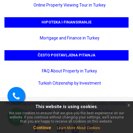
Online Property Viewing Tour in Turkey
HIPOTEKA I FINANSIRANJE
Mortgage and Finance in Turkey
ČESTO POSTAVLJENA PITANJA
×
🏠 Pitajte o Alanya Mahmutlar
FAQ About Property in Turkey
My World Rezidans na prodaju
2+1 stan | 115 m²!
Turkish Citizenship by Investment
Pozovite
Pravne napomene
Politika privatnosti
Politika kolačića
|
|
|
x
This website is using cookies.
nas
Uvjeti korištenja
Sitemap
Sitemap Index
|
|
We use cookies to ensure that we give you the best experience on our
website. If you continue without changing your settings, we’ll assume
WhatsApp
that you are happy to receive all cookies on this website.
Continue
Learn More About Cookies