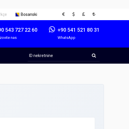
EUR
USD
GBP
TRY
rkçe
Bosanski
90 543 727 22 60
+90 541 521 80 31
zovite nas
WhatsApp
ID
nekretnine