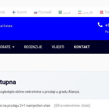
nsk
Suomi
Русский
عربي
فارسی
Tü
+
al Estate
Po
ORATE
ORATE
RECENZIJE
VIJESTI
KONTAKT
ma
im
stupna
e
ogledajte slične nekretnine u prodaji u gradu Alanya.
i na prodaju 2+1 namješten stan
(Šifra nekretnine:
)
6596