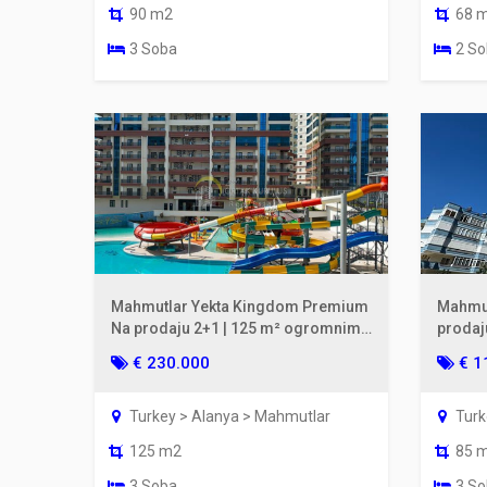
90 m2
68 
3 Soba
2 S
Mahmutlar Yekta Kingdom Premium
Mahmut
Na prodaju 2+1 | 125 m² ogromnim
prodaj
balkonom
od mor
€ 230.000
€ 1
Turkey > Alanya > Mahmutlar
Turk
125 m2
85 
3 Soba
3 S