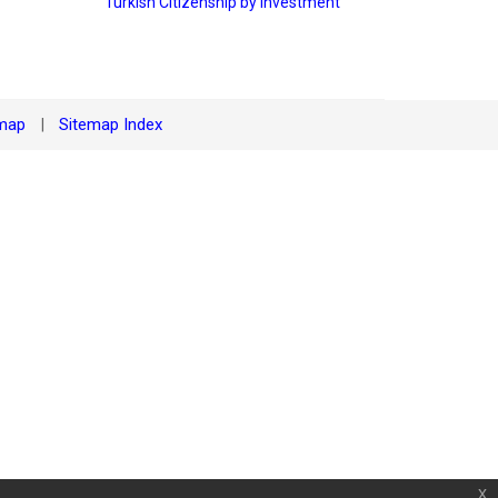
Turkish Citizenship by Investment
emap
Sitemap Index
|
x