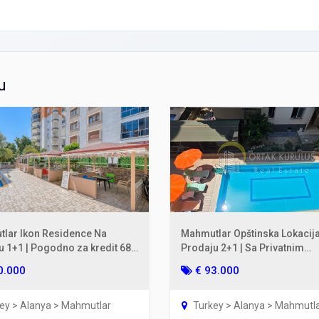
u
lar Ikon Residence Na
Mahmutlar Opštinska Lokacij
u 1+1 | Pogodno za kredit 68
Prodaju 2+1 | Sa Privatnim
prat
Skladištem 2. sprat 110 m²
0.000
€ 93.000
ey > Alanya > Mahmutlar
Turkey > Alanya > Mahmutl