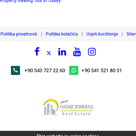
 Property Viewing Tour in Turkey
Politika privatnosti
Politika kolačića
Uvjeti korištenja
Sit
|
|
|
+90 543 727 22 60
+90 541 521 80 31