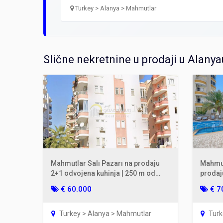
Turkey > Alanya > Mahmutlar
Slične nekretnine u prodaji u Alanya
Mahmutlar Salı Pazarı na prodaju
Mahmut
2+1 odvojena kuhinja | 250 m od
prodaj
mora Gül apartman.
m² 2. s
€ 60.000
€ 7
Turkey > Alanya > Mahmutlar
Turk