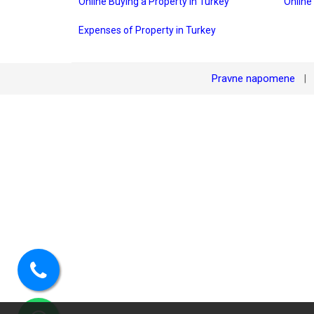
Online Buying a Property in Turkey
Online
Expenses of Property in Turkey
Pravne napomene
|
Pozovite
nas