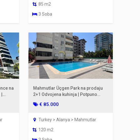
85 m2
3 Soba
ence na
Mahmutlar Üçgen Park na prodaju
 |
2+1 Odvojena kuhinja | Potpuno
renovirano 200m od mora
€ 85.000
ar
Turkey > Alanya > Mahmutlar
120 m2
3 Soba