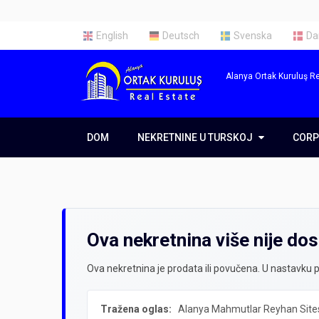
English
Deutsch
Svenska
Da
Alanya Ortak Kuruluş Re
DOM
NEKRETNINE U TURSKOJ
NEKRETNINE U TURSKOJ
CORP
CORP
Nekretnine u Alanji
O na
Nekretnine u Antaliji
Naš t
Ova nekretnina više nije do
Nekretnine u Istanbulu
Uslug
Ova nekretnina je prodata ili povučena. U nastavku p
Tražena oglas:
Alanya Mahmutlar Reyhan Sites