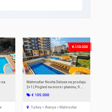
€ 110.000
a na
Mahmutlar Novita Deluxe na prodaju
2+1 | Pogled na more i planinu, 9.
sprat
€ 105.000
ar
Turkey > Alanya > Mahmutlar