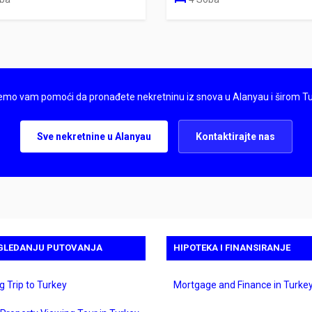
mo vam pomoći da pronađete nekretninu iz snova u Alanyau i širom Tu
Sve nekretnine u Alanyau
Kontaktirajte nas
GLEDANJU PUTOVANJA
HIPOTEKA I FINANSIRANJE
g Trip to Turkey
Mortgage and Finance in Turke