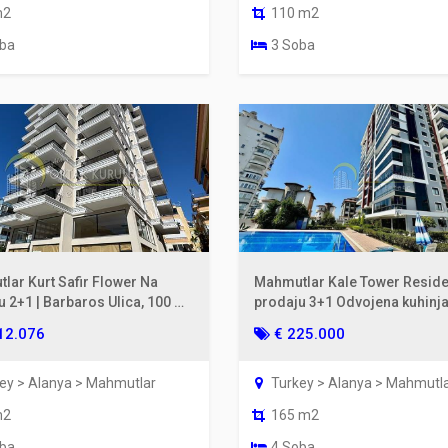
m2
110 m2
oba
3 Soba
lar Kurt Safir Flower Na
Mahmutlar Kale Tower Resid
u 2+1 | Barbaros Ulica, 100 m
prodaju 3+1 Odvojena kuhinja
a, 6. sprat
Pogled na more i planine
12.076
€ 225.000
ey > Alanya > Mahmutlar
Turkey > Alanya > Mahmutl
m2
165 m2
oba
4 Soba