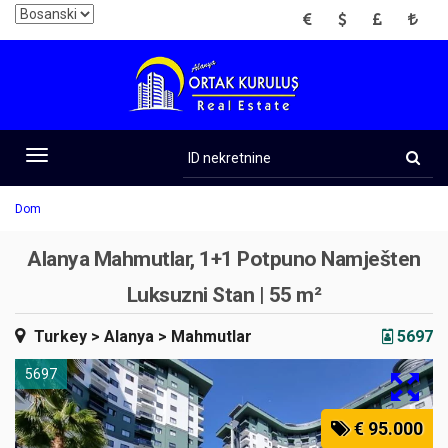
EUR
USD
GBP
TRY
ID
nekretnine
Toggle
navigation
Dom
Alanya Mahmutlar, 1+1 Potpuno Namješten
Luksuzni Stan | 55 m²
Turkey
> Alanya
> Mahmutlar
5697
5697
€ 95.000