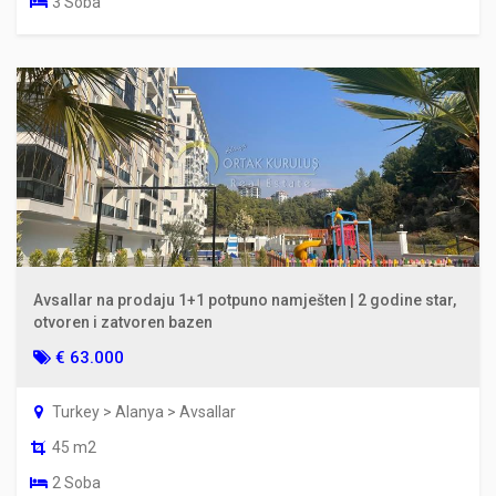
3 Soba
Avsallar na prodaju 1+1 potpuno namješten | 2 godine star,
otvoren i zatvoren bazen
€ 63.000
Turkey > Alanya > Avsallar
45 m2
2 Soba