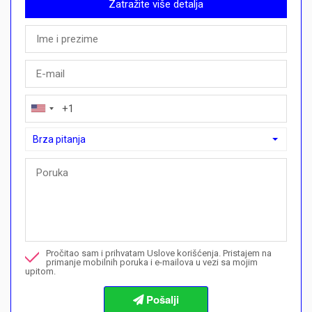
Zatražite više detalja
Brza pitanja
Brza pitanja
Mogu li ovdje kupiti plan plaćanja?">Mogu li ovdje kupiti plan p
Nazovite me u vezi ove nekretnine
Pročitao sam i prihvatam Uslove korišćenja. Pristajem na
Želim da rezervišem gledanje
primanje mobilnih poruka i e-mailova u vezi sa mojim
upitom.
Informacije o procedurama kupovine