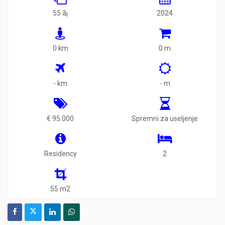
55 ã¡
2024
0 km
0 m
- km
- m
€ 95.000
Spremni za useljenje
Residency
2
55 m2