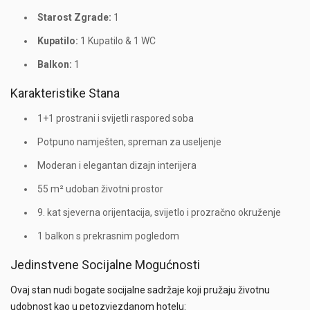
Starost Zgrade:
1
Kupatilo:
1 Kupatilo & 1 WC
Balkon:
1
Karakteristike Stana
1+1 prostrani i svijetli raspored soba
Potpuno namješten, spreman za useljenje
Moderan i elegantan dizajn interijera
55 m² udoban životni prostor
9. kat sjeverna orijentacija, svijetlo i prozračno okruženje
1 balkon s prekrasnim pogledom
Jedinstvene Socijalne Mogućnosti
Ovaj stan nudi bogate socijalne sadržaje koji pružaju životnu
udobnost kao u petozvjezdanom hotelu: