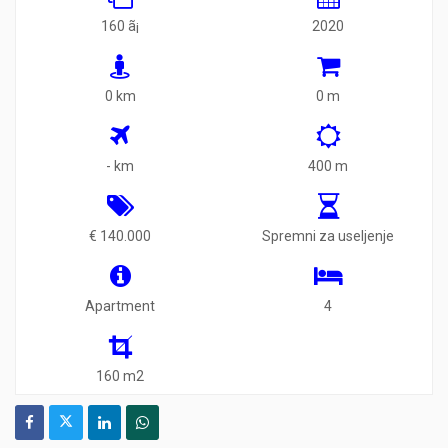
160 ã¡
2020
0 km
0 m
- km
400 m
€ 140.000
Spremni za useljenje
Apartment
4
160 m2