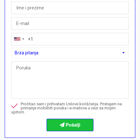
Brza pitanja
Brza pitanja
Mogu li ovdje kupiti plan plaćanja?">Mogu li ovdje kupiti plan p
Nazovite me u vezi ove nekretnine
Pročitao sam i prihvatam Uslove korišćenja. Pristajem na
Želim da rezervišem gledanje
primanje mobilnih poruka i e-mailova u vezi sa mojim
upitom.
Informacije o procedurama kupovine