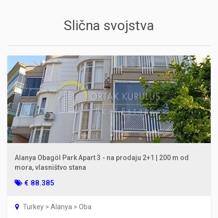
Slična svojstva
Alanya Obagöl Park Apart 3 - na prodaju 2+1 | 200 m od
mora, vlasništvo stana
€ 88.385
Turkey > Alanya > Oba