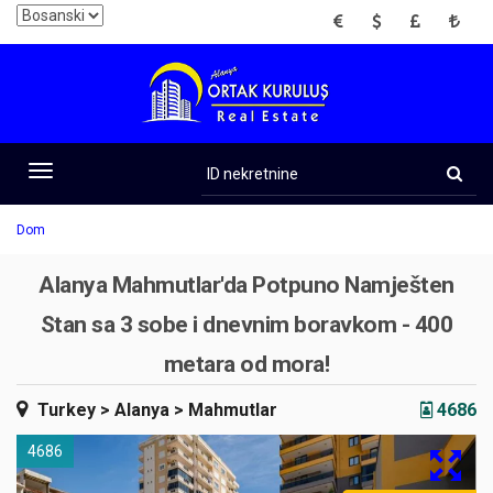
EUR
USD
GBP
TRY
ID
nekretnine
Toggle
navigation
Dom
Alanya Mahmutlar'da Potpuno Namješten
Stan sa 3 sobe i dnevnim boravkom - 400
metara od mora!
Turkey
> Alanya
> Mahmutlar
4686
4686