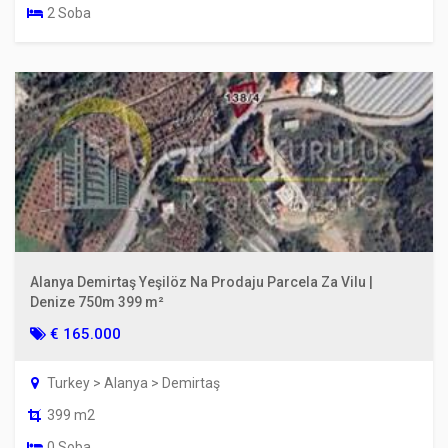
2 Soba
Alanya Demirtaş Yeşilöz Na Prodaju Parcela Za Vilu |
Denize 750m 399 m²
€ 165.000
Turkey > Alanya > Demirtaş
399 m2
0 Soba