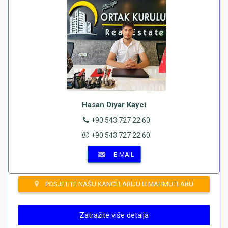
Hasan Diyar Kayci
+90 543 727 22 60
+90 543 727 22 60
E-MAIL
POSJETITE NAŠU KANCELARIJU U MAHMUTLARU
Zatražite više detalja