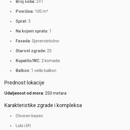
Broj soba:
2+1
Površina:
100 m²
Sprat:
3
Na kojem spratu:
1
Fasada:
Sjeveroistočno
Starost zgrade:
25
Kupatilo/WC:
2 komada
Balkon:
1 veliki balkon
Prednost lokacije
Udaljenost od mora:
250 metara
Karakteristike zgrade i kompleksa
Otvoren bazen
Lobi i lift