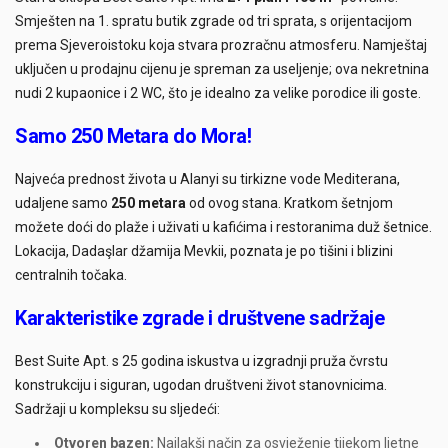
Smješten na 1. spratu butik zgrade od tri sprata, s orijentacijom
prema Sjeveroistoku koja stvara prozračnu atmosferu. Namještaj
uključen u prodajnu cijenu je spreman za useljenje; ova nekretnina
nudi 2 kupaonice i 2 WC, što je idealno za velike porodice ili goste.
Samo 250 Metara do Mora!
Najveća prednost života u Alanyi su tirkizne vode Mediterana,
udaljene samo
250 metara
od ovog stana. Kratkom šetnjom
možete doći do plaže i uživati u kafićima i restoranima duž šetnice.
Lokacija, Dadaşlar džamija Mevkii, poznata je po tišini i blizini
centralnih točaka.
Karakteristike zgrade i društvene sadržaje
Best Suite Apt. s 25 godina iskustva u izgradnji pruža čvrstu
konstrukciju i siguran, ugodan društveni život stanovnicima.
Sadržaji u kompleksu su sljedeći:
Otvoren bazen:
Najlakši način za osvježenje tijekom ljetne