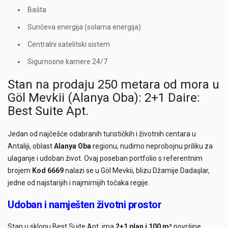
Bašta
Sunčeva energija (solarna energija)
Centralni satelitski sistem
Sigurnosne kamere 24/7
Stan na prodaju 250 metara od mora u
Göl Mevkii (Alanya Oba): 2+1 Daire:
Best Suite Apt.
Jedan od najčešće odabranih turističkih i životnih centara u
Antaliji, oblast
Alanya Oba
regionu, nudimo neprobojnu priliku za
ulaganje i udoban život. Ovaj poseban portfolio s referentnim
brojem
Kod 6669
nalazi se u Göl Mevkii, blizu Džamije Dadaşlar,
jedne od najstarijih i najmirnijih točaka regije.
Udoban i namješten životni prostor
Stan u sklopu Best Suite Apt. ima
2+1 plan i 100 m²
površine.