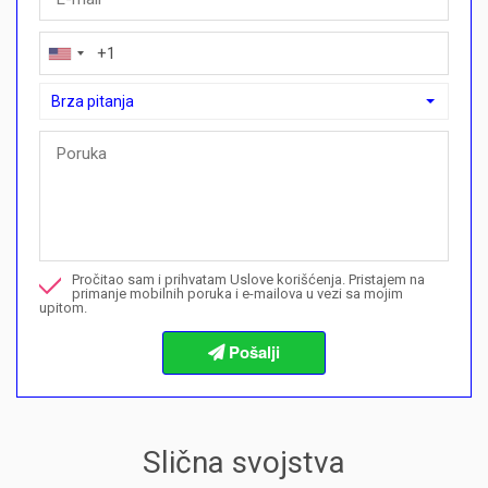
Brza pitanja
Brza pitanja
Mogu li ovdje kupiti plan plaćanja?">Mogu li ovdje kupiti plan p
Nazovite me u vezi ove nekretnine
Pročitao sam i prihvatam Uslove korišćenja. Pristajem na
Želim da rezervišem gledanje
primanje mobilnih poruka i e-mailova u vezi sa mojim
upitom.
Informacije o procedurama kupovine
Slična svojstva