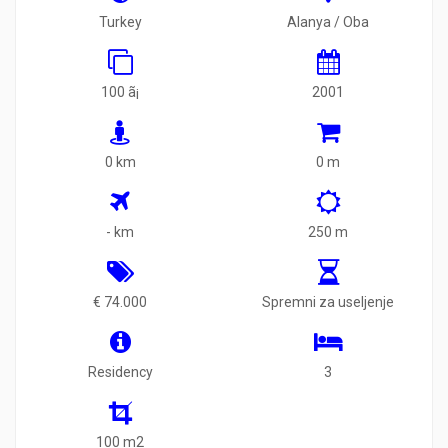
Turkey
Alanya / Oba
100 ã¡
2001
0 km
0 m
- km
250 m
€ 74.000
Spremni za useljenje
Residency
3
100 m2