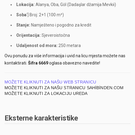
Lokacija:
Alanya, Oba, Göl (Dadaşlar džamija Mevkii)
Soba
'] Broj: 2+1 (100 m²)
Stanje:
Namješteno i pogodno za kredit
Orijentacija:
Sjeveroistočna
Udaljenost od mora:
250 metara
Ovu ponudu za više informacija i uvid na licu mjesta možete nas
kontaktirati.
Šifra 6669
oglasa obavezno navedite!
MOŽETE KLIKNUTI ZA NAŠU WEB STRANICU
MOŽETE KLIKNUTI ZA NAŠU STRANICU SAHİBİNDEN.COM
MOŽETE KLIKNUTI ZA LOKACIJU UREDA
Eksterne karakteristike