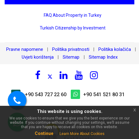
FAQ About Property in Turkey
Turkish Citizenship by Investment
Pravne napomene
Politika privatnosti
Politika kolačića
|
|
|
Uvjeti korištenja
Sitemap
Sitemap Index
|
|
×
🏠 Pitajte o Stan na prodaju,
Oba, Alanya | Najbolji suite
apartman, 250 m od mora, 2+1!
+90 543 727 22 60
+90 541 521 80 31
Pozovite
x
This website is using cookies.
nas
We use cookies to ensure that we give you the best experience on our
website. If you continue without changing your settings, we’ll assume
WhatsApp
that you are happy to receive all cookies on this website.
Continue
Learn More About Cookies