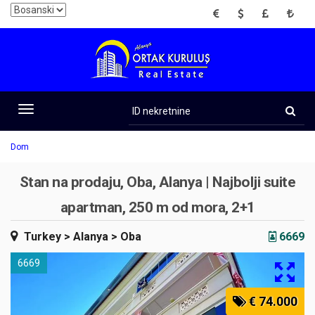
EUR
USD
GBP
TRY
ID
nekretnine
Toggle
navigation
Dom
Stan na prodaju, Oba, Alanya | Najbolji suite
apartman, 250 m od mora, 2+1
Turkey
> Alanya
> Oba
6669
6669
€ 74.000