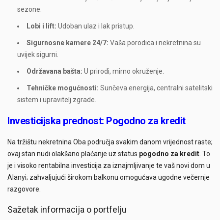
sezone.
Lobi i lift:
Udoban ulaz i lak pristup.
Sigurnosne kamere 24/7:
Vaša porodica i nekretnina su
uvijek sigurni.
Održavana bašta:
U prirodi, mirno okruženje.
Tehničke mogućnosti:
Sunčeva energija, centralni satelitski
sistem i upravitelj zgrade.
Investicijska prednost: Pogodno za kredit
Na tržištu nekretnina Oba područja svakim danom vrijednost raste;
ovaj stan nudi olakšano plaćanje uz status
pogodno za kredit
. To
je i visoko rentabilna investicija za iznajmljivanje te vaš novi dom u
Alanyi; zahvaljujući širokom balkonu omogućava ugodne večernje
razgovore.
Sažetak informacija o portfelju