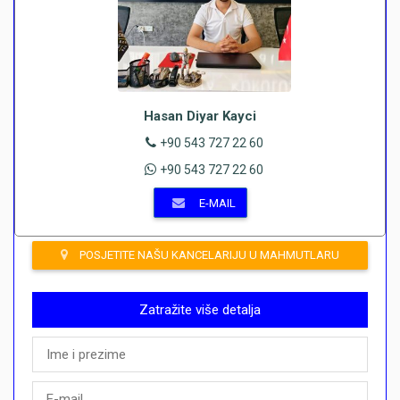
Hasan Diyar Kayci
+90 543 727 22 60
+90 543 727 22 60
E-MAIL
POSJETITE NAŠU KANCELARIJU U MAHMUTLARU
Zatražite više detalja