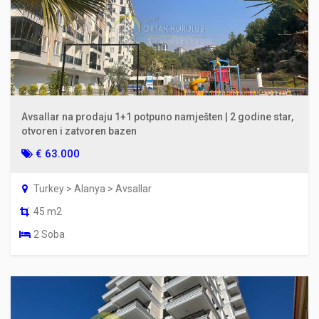
Avsallar na prodaju 1+1 potpuno namješten | 2 godine star,
otvoren i zatvoren bazen
€ 63.000
Turkey > Alanya > Avsallar
45 m2
2 Soba