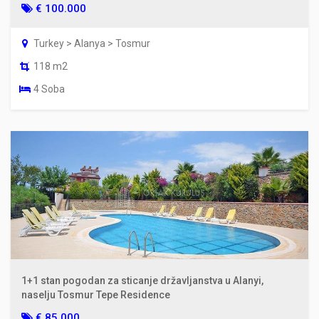
€ 100.000
Turkey > Alanya > Tosmur
118 m2
4 Soba
1+1 stan pogodan za sticanje državljanstva u Alanyi,
naselju Tosmur Tepe Residence
€ 85.000