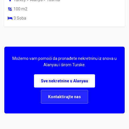
100 m2
3 Soba
Možemo vam pomoći da pronađete nekretninu iz snova u
Alanyau i širom Turske.
Sve nekretnine u Alanyau
Kontaktirajte nas