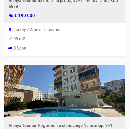
Alanya Tosmur uz more na prodaju 2+1 | Renovirano | Kod
6878
€ 190.000
Turkey > Alanya > Tosmur
95 m2
3 Soba
Alanya Tosmur Pogodno za stanovanje Na prodaju 3+1