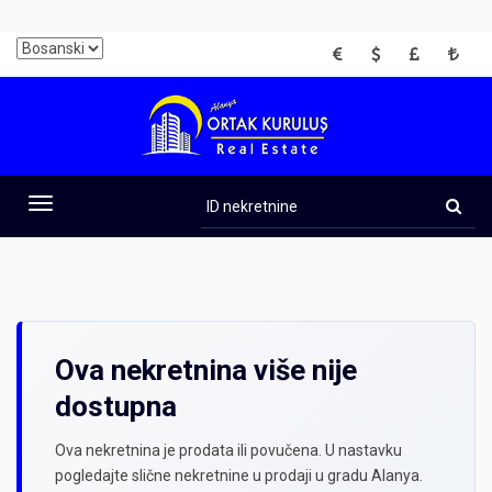
EUR
USD
GBP
TRY
ID
nekretnine
Toggle
navigation
Ova nekretnina više nije
dostupna
Ova nekretnina je prodata ili povučena. U nastavku
pogledajte slične nekretnine u prodaji u gradu Alanya.