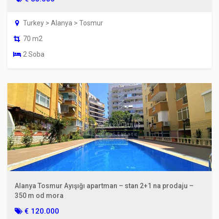
Turkey > Alanya > Tosmur
70 m2
2 Soba
Alanya Tosmur Ayışığı apartman – stan 2+1 na prodaju –
350 m od mora
€ 120.000