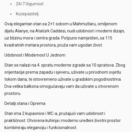
24/7 Sigurnost
Kućepazitelj
Ovaj elegantan stan sa 2+1 sobom u Mahmutlaru, omiljenom
dijelu Alanye, na Atatürk Caddesi, nudi udobnost i moderni dizajn,
uz blizinu mora i centra grada. Potpuno namješten, sa 115
kvadratnih metara prostora, pruža vam ugodan život.
Udobnost i Modernost U Jednom
Stan se nalazi na 4. spratu moderne zgrade sa 10 spratova. Zbog
orijentacije prema zapadu i sjeveru, uživate u prirodnom svjetlu
tokom dana, te istovremeno uživate u gradskim pogodnostima.
Dva velika balkona omogućavaju vam da uživate u otvorenom
prostoru.
Detalji stana i Oprema
Stan ima 2 kupaonice i WC-a, pružajući vam udobnost i
praktičnost. Otvorena kuhinja i moderno uređeni životni prostor
kombiniraju eleganciju i funkcionalnost.