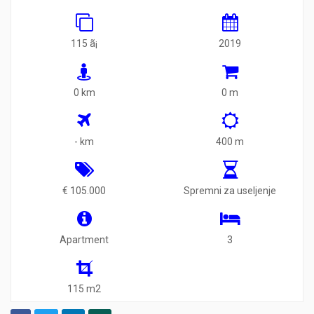
115 ã¡
2019
0 km
0 m
- km
400 m
€ 105.000
Spremni za useljenje
Apartment
3
115 m2