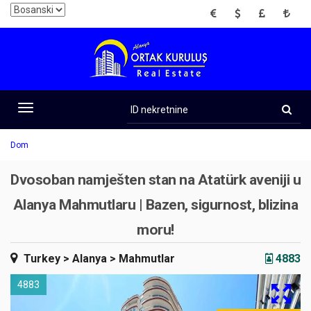
EUR
USD
GBP
TRY
ID
nekretnine
Toggle
navigation
Dom
Dvosoban namješten stan na Atatürk aveniji u
Alanya Mahmutlaru | Bazen, sigurnost, blizina
moru!
Turkey
> Alanya
> Mahmutlar
4883
4883