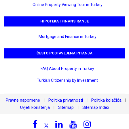
Online Property Viewing Tour in Turkey
HIPOTEKA I FINANSIRANJE
Mortgage and Finance in Turkey
ČESTO POSTAVLJENA PITANJA
FAQ About Property in Turkey
Turkish Citizenship by Investment
Pravne napomene
Politika privatnosti
Politika kolačića
|
|
|
Uvjeti korištenja
Sitemap
Sitemap Index
|
|