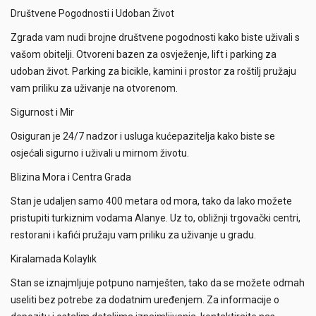
Društvene Pogodnosti i Udoban Život
Zgrada vam nudi brojne društvene pogodnosti kako biste uživali s
vašom obitelji. Otvoreni bazen za osvježenje, lift i parking za
udoban život. Parking za bicikle, kamini i prostor za roštilj pružaju
vam priliku za uživanje na otvorenom.
Sigurnost i Mir
Osiguran je 24/7 nadzor i usluga kućepazitelja kako biste se
osjećali sigurno i uživali u mirnom životu.
Blizina Mora i Centra Grada
Stan je udaljen samo 400 metara od mora, tako da lako možete
pristupiti turkiznim vodama Alanye. Uz to, obližnji trgovački centri,
restorani i kafići pružaju vam priliku za uživanje u gradu.
Kiralamada Kolaylık
Stan se iznajmljuje potpuno namješten, tako da se možete odmah
useliti bez potrebe za dodatnim uređenjem. Za informacije o