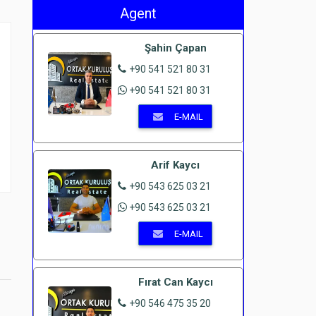
Agent
Şahin Çapan
+90 541 521 80 31
+90 541 521 80 31
E-MAIL
e
Arif Kaycı
+90 543 625 03 21
+90 543 625 03 21
E-MAIL
Fırat Can Kaycı
ı
+90 546 475 35 20