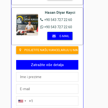
Hasan Diyar Kayci
+90 543 727 22 60
+90 543 727 22 60
E-MAIL
POSJETITE NAŠU KANCELARIJU U MAHMUTLARU
Zatražite više detalja