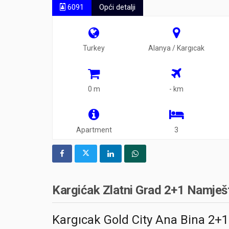
6091
Opći detalji
Turkey
Alanya / Kargıcak
0 m
- km
Apartment
3
Kargićak Zlatni Grad 2+1 Namješ
Kargıcak Gold City Ana Bina 2+1 