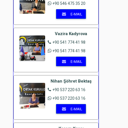
+90 546 475 35 20
E-MAIL
Vazira Kadyrova
+90 541 774 41 98
+90 541 774 41 98
E-MAIL
Nihan Şöhret Bektaş
+90 537 220 63 16
+90 537 220 63 16
E-MAIL