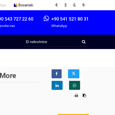
EUR
USD
GBP
TRY
rkçe
Bosanski
90 543 727 22 60
+90 541 521 80 31
zovite nas
WhatsApp
ID
nekretnine
 More