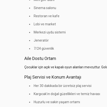
Sinema salonu
Restoran ve kafe
Lobi ve market
Merkezi uydu sistemi
Jeneratör
7/24 güvenlik
Aile Dostu Ortam
Çocuklar için açık ve kapalı oyun alanları mevcuttur. Gold 
Plaj Servisi ve Konum Avantajı
Her 30 dakikada bir ücretsiz plaj servisi
Kargıcak’ın doğal güzellikleri ve temiz havası
Huzurlu ve sakin yaşam ortamı