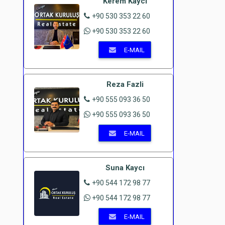
Kerem Kaycı
+90 530 353 22 60
+90 530 353 22 60
E-MAIL
Reza Fazli
+90 555 093 36 50
+90 555 093 36 50
E-MAIL
Suna Kaycı
+90 544 172 98 77
+90 544 172 98 77
E-MAIL