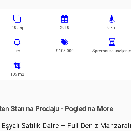
105 ã¡
2010
0 km
- m
€ 105.000
Spremni za useljenj
105 m2
ten Stan na Prodaju - Pogled na More
Eşyalı Satılık Daire – Full Deniz Manzaral