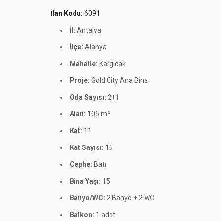
İlan Kodu:
6091
İl:
Antalya
İlçe:
Alanya
Mahalle:
Kargıcak
Proje:
Gold City Ana Bina
Oda Sayısı:
2+1
Alan:
105 m²
Kat:
11
Kat Sayısı:
16
Cephe:
Batı
Bina Yaşı:
15
Banyo/WC:
2 Banyo + 2 WC
Balkon:
1 adet