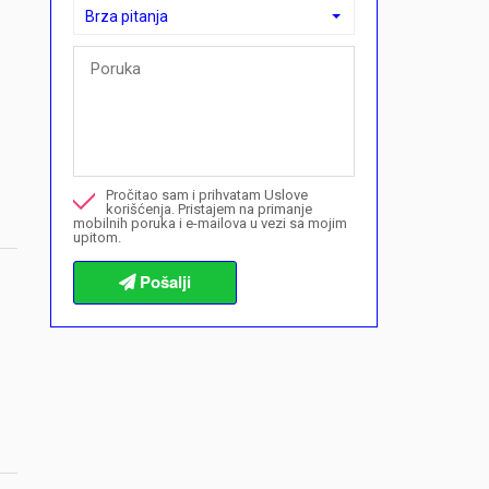
Brza pitanja
Brza pitanja
Mogu li ovdje kupiti plan plaćanja?">Mogu li ovdje kupiti p
Nazovite me u vezi ove nekretnine
Pročitao sam i prihvatam Uslove
Želim da rezervišem gledanje
korišćenja. Pristajem na primanje
mobilnih poruka i e-mailova u vezi sa mojim
upitom.
Informacije o procedurama kupovine