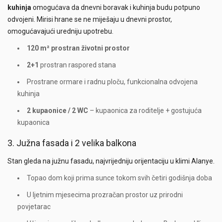
kuhinja
omogućava da dnevni boravak i kuhinja budu potpuno
odvojeni. Mirisi hrane se ne miješaju u dnevni prostor,
omogućavajući uredniju upotrebu.
120 m² prostran životni prostor
2+1
prostran raspored stana
Prostrane ormare i radnu ploču, funkcionalna odvojena
kuhinja
2 kupaonice / 2 WC
– kupaonica za roditelje + gostujuća
kupaonica
3. Južna fasada i 2 velika balkona
Stan gleda na južnu fasadu, najvrijedniju orijentaciju u klimi Alanye.
Topao dom koji prima sunce tokom svih četiri godišnja doba
U ljetnim mjesecima prozračan prostor uz prirodni
povjetarac