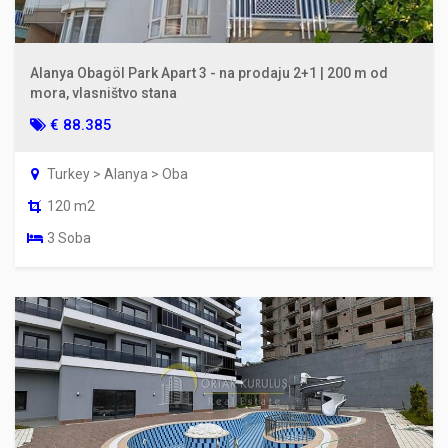
Alanya Obagöl Park Apart 3 - na prodaju 2+1 | 200 m od
mora, vlasništvo stana
€ 88.385
Turkey > Alanya > Oba
120 m2
3 Soba