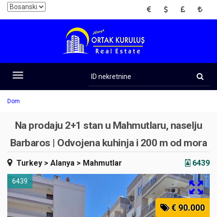
EUR
USD
GBP
TRY
ID
nekretnine
Toggle
navigation
Dom
Na prodaju 2+1 stan u Mahmutlaru, naselju
Barbaros | Odvojena kuhinja i 200 m od mora
Turkey
> Alanya
> Mahmutlar
6439
6439
€ 90.000