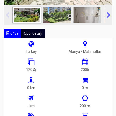
6439
Opći detalji
Turkey
Alanya / Mahmutlar
120 ã¡
2005
0 km
0 m
- km
200 m