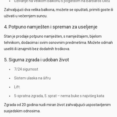
Uživanje na velikom balkonu s pogledom na Barbaros Ulicu
Zahvaljujući dva velika balkona, možete se opuštati, primiti goste ili
uživati u večernjem suncu.
4. Potpuno namješten i spreman za useljenje
Stan je prodaje potpuno namješten, s namještajem, bijelom
tehnikom, dodacima i svim osnovnim predmetima. Možete odmah
useliti ili iznajmiti bez dodatnih troškova.
5. Sigurna zgrada i udoban život
7/24 sigurnost
Sistem ulaska na šifru
Lift
5-spratna zgrada, 5. sprat – nema buke s najvišeg kata
Zgrada od 20 godina nudi miran život zahvaljujući uspostavljenim
susjedskim odnosima.