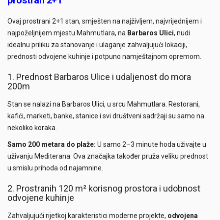
prostran 2+1
Ovaj prostrani 2+1 stan, smješten na najživljem, najvrijednijem i
najpoželjnijem mjestu Mahmutlara, na
Barbaros Ulici
, nudi
idealnu priliku za stanovanje i ulaganje zahvaljujući lokaciji,
prednosti odvojene kuhinje i potpuno namještajnom opremom.
1. Prednost Barbaros Ulice i udaljenost do mora
200m
Stan se nalazi na Barbaros Ulici, u srcu Mahmutlara. Restorani,
kafići, marketi, banke, stanice i svi društveni sadržaji su samo na
nekoliko koraka.
Samo 200 metara do plaže:
U samo 2–3 minute hoda uživajte u
uživanju Mediterana. Ova značajka također pruža veliku prednost
u smislu prihoda od najamnine.
2. Prostranih 120 m² korisnog prostora i udobnost
odvojene kuhinje
Zahvaljujući rijetkoj karakteristici moderne projekte,
odvojena