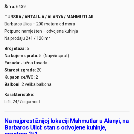
Šifra:
6439
TURSKA / ANTALIJA / ALANYA / MAHMUTLAR
Barbaros Ulica – 200 metara od mora
Potpuno namješten – odvojena kuhinja
Na prodaju 2+1 / 120 m²
Broj etaža:
5
Na kojem spratu:
5. (Najviši sprat)
Fasada:
Južna fasada
Starost zgrade:
20
Kupaonice/WC:
2
Balkoni:
2 velika balkona
Karakteristike:
Lift, 24/7 sigurnost
Na najprestižnijoj lokaciji Mahmutlar u Alanyi, na
Barbaros Ulici: stan s odvojene kuhinje,