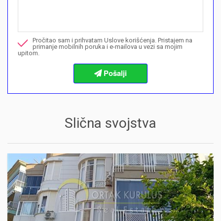
Mogu li ovdje kupiti plan plaćanja?">Mogu li ovdje kupiti plan p
Nazovite me u vezi ove nekretnine
Pročitao sam i prihvatam Uslove korišćenja. Pristajem na
Želim da rezervišem gledanje
primanje mobilnih poruka i e-mailova u vezi sa mojim
upitom.
Informacije o procedurama kupovine
Slična svojstva