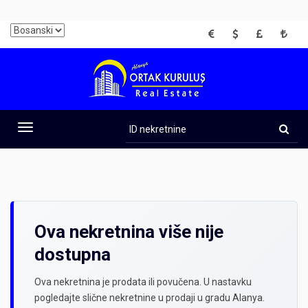
EUR
USD
GBP
TRY
ID
nekretnine
Toggle
navigation
Ova nekretnina više nije
dostupna
Ova nekretnina je prodata ili povučena. U nastavku
pogledajte slične nekretnine u prodaji u gradu Alanya.