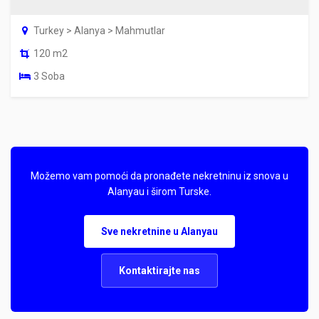
Turkey > Alanya > Mahmutlar
120 m2
3 Soba
Možemo vam pomoći da pronađete nekretninu iz snova u
Alanyau i širom Turske.
Sve nekretnine u Alanyau
Kontaktirajte nas