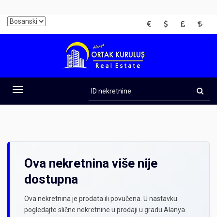
EUR
USD
GBP
TRY
ID
nekretnine
Toggle
navigation
Ova nekretnina više nije
dostupna
Ova nekretnina je prodata ili povučena. U nastavku
pogledajte slične nekretnine u prodaji u gradu Alanya.