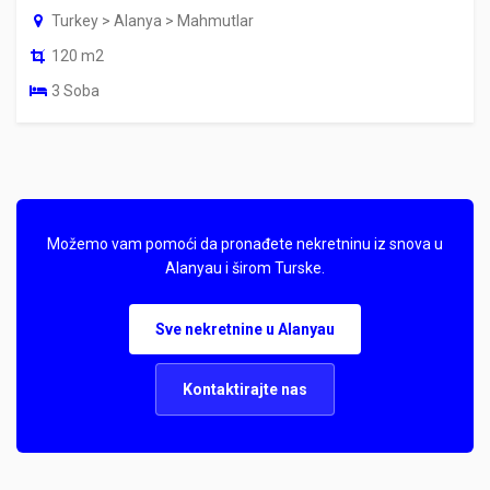
Turkey > Alanya > Mahmutlar
120 m2
3 Soba
Možemo vam pomoći da pronađete nekretninu iz snova u
Alanyau i širom Turske.
Sve nekretnine u Alanyau
Kontaktirajte nas