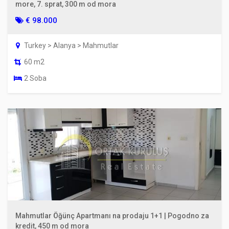
more, 7. sprat, 300 m od mora
€ 98.000
Turkey > Alanya > Mahmutlar
60 m2
2 Soba
Mahmutlar Öğünç Apartmanı na prodaju 1+1 | Pogodno za
kredit, 450 m od mora