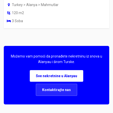
Turkey > Alanya > Mahmutlar
120 m2
3 Soba
Možemo vam pomoći da pronađete nekretninu iz snova u
Alanyau i širom Turske.
Sve nekretnine u Alanyau
Kontaktirajte nas