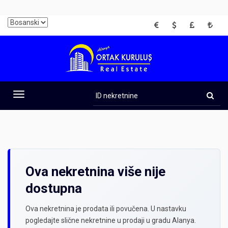
EUR
USD
GBP
TRY
ID
nekretnine
Toggle
navigation
Ova nekretnina više nije
dostupna
Ova nekretnina je prodata ili povučena. U nastavku
pogledajte slične nekretnine u prodaji u gradu Alanya.