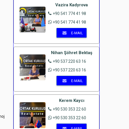
Vazira Kadyrova
+90 541 774 41 98
+90 541 774 41 98
E-MAIL
Nihan Şöhret Bektaş
+90 537 220 63 16
+90 537 220 63 16
E-MAIL
Kerem Kaycı
+90 530 353 22 60
noj
+90 530 353 22 60
E-MAIL