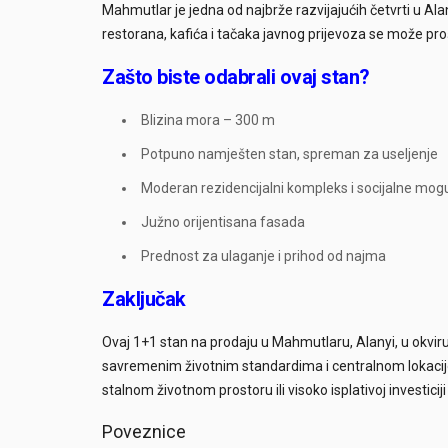
Mahmutlar je jedna od najbrže razvijajućih četvrti u A
restorana, kafića i tačaka javnog prijevoza se može pro
Zašto biste odabrali ovaj stan?
Blizina mora – 300 m
Potpuno namješten stan, spreman za useljenje
Moderan rezidencijalni kompleks i socijalne mog
Južno orijentisana fasada
Prednost za ulaganje i prihod od najma
Zaključak
Ovaj 1+1 stan na prodaju u Mahmutlaru, Alanyi, u okviru
savremenim životnim standardima i centralnom lokacijom, 
stalnom životnom prostoru ili visoko isplativoj investici
Poveznice