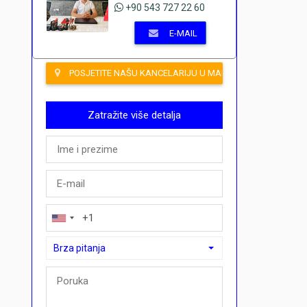
+90 543 727 22 60
E-MAIL
POSJETITE NAŠU KANCELARIJU U MAHMUTLARU
Zatražite više detalja
Brza pitanja
Brza pitanja