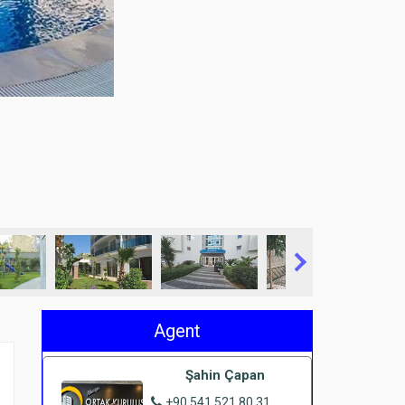
Agent
Şahin Çapan
+90 541 521 80 31