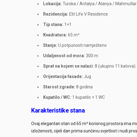
Lokacija:
Turska / Antalya / Alanya / Mahmutlar
Rezidencija:
Elit Life V Residence
Tip stana:
1+1
Kvadratura:
65 m²
Stanje:
U potpunosti namješteno
Udaljenost od mora:
300 m
Sprat na kojem se nalazi:
8 (ukupno 11 katova)
Orijentacija fasade:
Jug
Starost zgrade:
8 godina
Kupatilo / WC:
1 kupatilo + 1 WC
Karakteristike stana
Ovaj elegantan stan od 65 m² korisnog prostora ima mod
izloženosti, cijeli dan prima sunčevu svjetlost i nudi pros