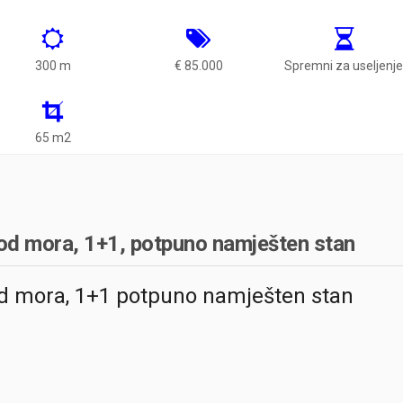
300 m
€ 85.000
Spremni za useljenj
65 m2
 od mora, 1+1, potpuno namješten stan
od mora, 1+1 potpuno namješten stan