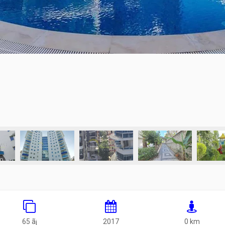
65 ã¡
2017
0 km