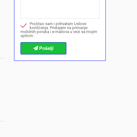
Mogu li ovdje kupiti plan plaćanja?">Mogu li ovdje kupiti p
Nazovite me u vezi ove nekretnine
Pročitao sam i prihvatam Uslove
Želim da rezervišem gledanje
korišćenja. Pristajem na primanje
mobilnih poruka i e-mailova u vezi sa mojim
upitom.
Informacije o procedurama kupovine