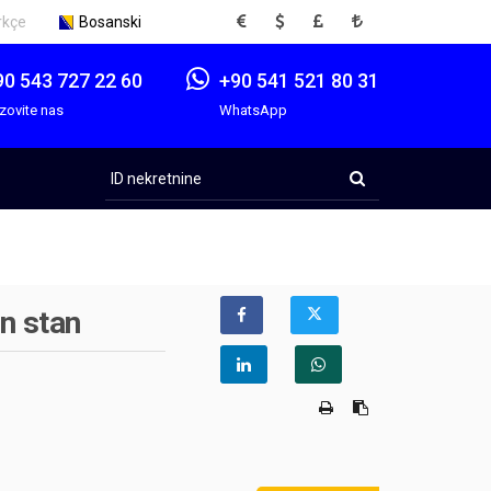
EUR
USD
GBP
TRY
rkçe
Bosanski
90 543 727 22 60
+90 541 521 80 31
zovite nas
WhatsApp
ID
nekretnine
n stan