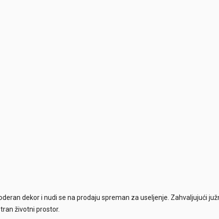
eran dekor i nudi se na prodaju spreman za useljenje. Zahvaljujući juž
tran životni prostor.