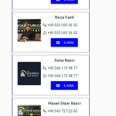
Reza Fazli
+90 555 093 36 50
+90 555 093 36 50
E-MAIL
Suna Kaycı
+90 544 172 98 77
+90 544 172 98 77
E-MAIL
Hasan Diyar Kayci
+90 543 727 22 60