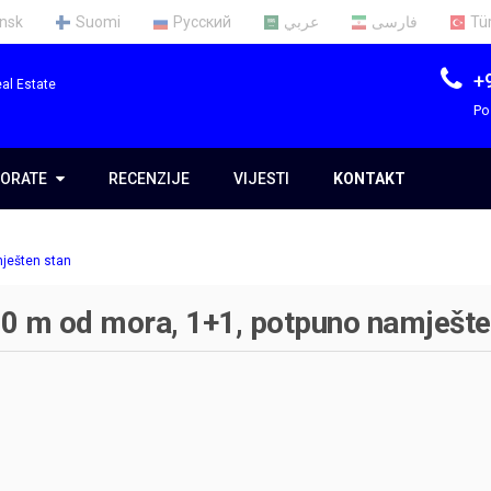
nsk
Suomi
Русский
عربي
فارسی
Tü
+
al Estate
Po
ORATE
ORATE
RECENZIJE
VIJESTI
KONTAKT
ma
mješten stan
im
300 m od mora, 1+1, potpuno namješte
e