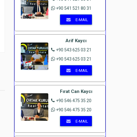
+90 541 521 80 31
E-MAIL
e
Arif Kaycı
+90 543 625 03 21
+90 543 625 03 21
E-MAIL
Fırat Can Kaycı
+90 546 475 35 20
+90 546 475 35 20
E-MAIL