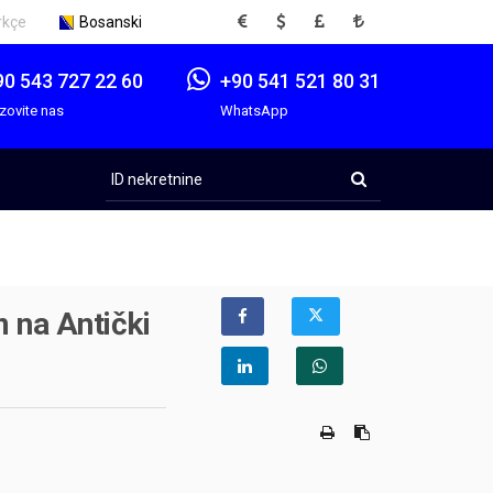
EUR
USD
GBP
TRY
rkçe
Bosanski
90 543 727 22 60
+90 541 521 80 31
zovite nas
WhatsApp
ID
nekretnine
 na Antički