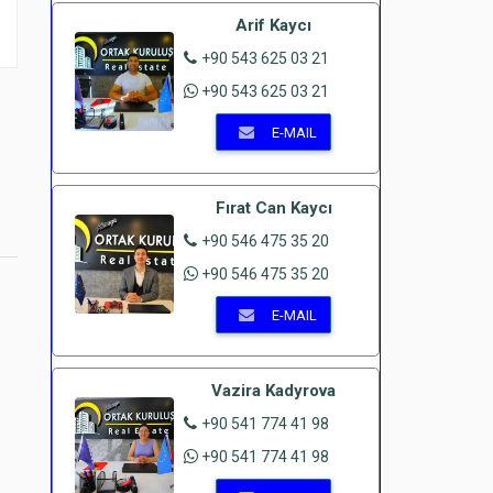
Arif Kaycı
+90 543 625 03 21
+90 543 625 03 21
E-MAIL
Fırat Can Kaycı
+90 546 475 35 20
+90 546 475 35 20
E-MAIL
Vazira Kadyrova
+90 541 774 41 98
+90 541 774 41 98