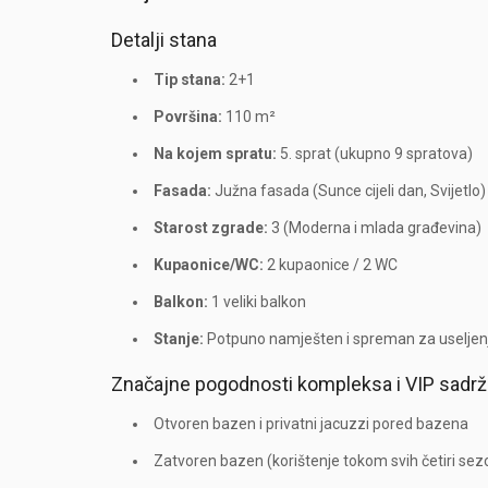
Detalji stana
Tip stana:
2+1
Površina:
110 m²
Na kojem spratu:
5. sprat (ukupno 9 spratova)
Fasada:
Južna fasada (Sunce cijeli dan, Svijetlo)
Starost zgrade:
3 (Moderna i mlada građevina)
Kupaonice/WC:
2 kupaonice / 2 WC
Balkon:
1 veliki balkon
Stanje:
Potpuno namješten i spreman za useljen
Značajne pogodnosti kompleksa i VIP sadrž
Otvoren bazen i privatni jacuzzi pored bazena
Zatvoren bazen (korištenje tokom svih četiri sez