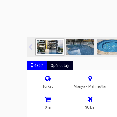
6897
Opći detalji
Turkey
Alanya / Mahmutlar
0 m
30 km