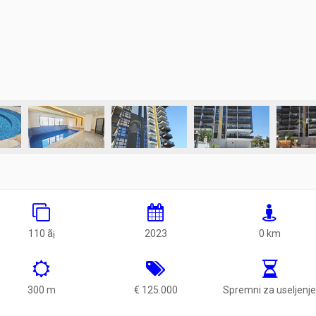
110 ã¡
2023
0 km
300 m
€ 125.000
Spremni za useljenj