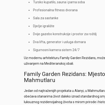
Tursko kupatilo, sauna i parna soba
Profesionalna fitness dvorana
Sala za sastanke
Dječje igralište
Dvije gazebo konstrukcije i prostor za roštilj
Dva lifta, generator i usluga domara
Sigurnosni kamera sistem 24/7
Uz modernu arhitekturu Family Garden Rezidans, možete 
uživanjem na Mediteranskoj obali.
Family Garden Rezidans: Mjesto 
Mahmutlaru
Jedan od najtraženijih projekata u Alanyi, u Mahmutlar
obećava stanarima život daleko iznad standardnog smje
luksuznog rezidencijalnog života s mirom prirode i histor