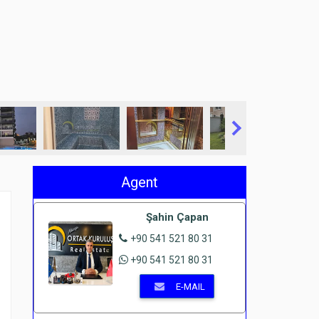
Agent
Şahin Çapan
+90 541 521 80 31
+90 541 521 80 31
E-MAIL
e