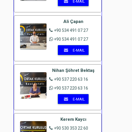
E-MAIL
Ali Çapan
+90 534 491 07 27
+90 534 491 07 27
E-MAIL
Nihan Şöhret Bektaş
+90 537 220 63 16
+90 537 220 63 16
E-MAIL
Kerem Kaycı
+90 530 353 22 60