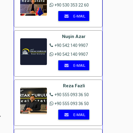
+90 530 353 22 60
E-MAIL
Nuşin Azar
+90 542 140 9907
+90 542 140 9907
E-MAIL
Reza Fazli
+90 555 093 36 50
+90 555 093 36 50
,
E-MAIL