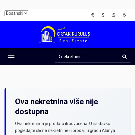
EUR
USD
GBP
TRY
ID
nekretnine
Toggle
navigation
Ova nekretnina više nije
dostupna
Ova nekretnina je prodata ili povučena. U nastavku
pogledajte slične nekretnine u prodaji u gradu Alanya.