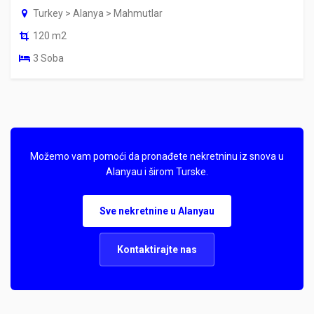
Turkey > Alanya > Mahmutlar
120 m2
3 Soba
Možemo vam pomoći da pronađete nekretninu iz snova u
Alanyau i širom Turske.
Sve nekretnine u Alanyau
Kontaktirajte nas