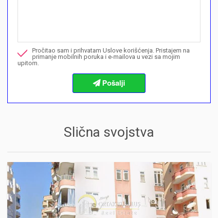
Mogu li ovdje kupiti plan plaćanja?">Mogu li ovdje kupiti plan p
Nazovite me u vezi ove nekretnine
Pročitao sam i prihvatam Uslove korišćenja. Pristajem na
Želim da rezervišem gledanje
primanje mobilnih poruka i e-mailova u vezi sa mojim
upitom.
Informacije o procedurama kupovine
Slična svojstva