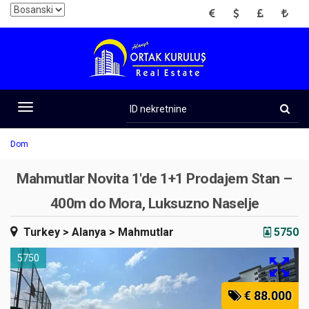
EUR
USD
GBP
TRY
ID
nekretnine
Toggle
navigation
Dom
Mahmutlar Novita 1'de 1+1 Prodajem Stan –
400m do Mora, Luksuzno Naselje
Turkey
> Alanya
> Mahmutlar
5750
5750
€ 88.000