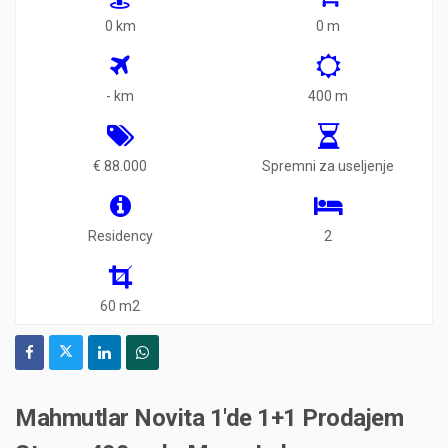
0 km
0 m
- km
400 m
€ 88.000
Spremni za useljenje
Residency
2
60 m2
Mahmutlar Novita 1'de 1+1 Prodajem