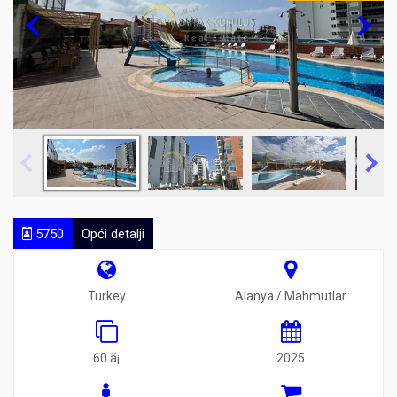
5750
Opći detalji
Turkey
Alanya / Mahmutlar
60 ã¡
2025