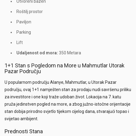
Otvoreni bazen
Roštilj prostor
Paviljon
Parking
Lift
Udaljenost od mora:
350 Metara
1+1 Stan s Pogledom na More u Mahmutlar Utorak
Pazar Području
U popularnom području Alanye, Mahmutlar, u Utorak Pazar
području, ovaj 1+1 namješten stan za prodaju nudi savršenu priliku
za investitore i one koji traže udoban život. Lokacija na 7. katu
pruža jedinstven pogled na more, a zbog južno-istočne orijentacije
stan dobija prirodno svjetlo tijekom cijelog dana, stvarajući topao i
svijetao ambijent.
Prednosti Stana