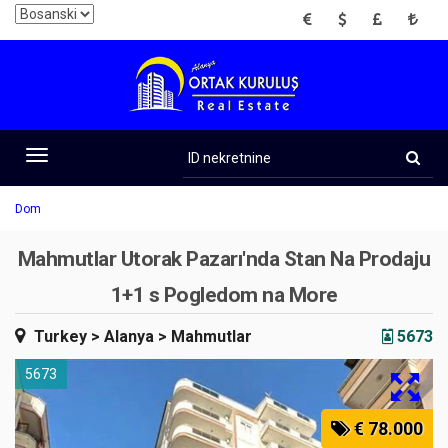
EUR
USD
GBP
TRY
ID
nekretnine
Toggle
navigation
Dom
Mahmutlar Utorak Pazarı'nda Stan Na Prodaju
1+1 s Pogledom na More
Turkey
> Alanya
> Mahmutlar
5673
5673
€ 78.000