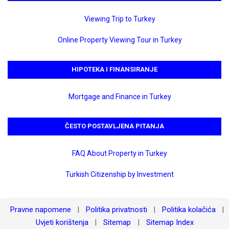
Viewing Trip to Turkey
Online Property Viewing Tour in Turkey
HIPOTEKA I FINANSIRANJE
Mortgage and Finance in Turkey
ČESTO POSTAVLJENA PITANJA
FAQ About Property in Turkey
Turkish Citizenship by Investment
Pravne napomene
Politika privatnosti
Politika kolačića
|
|
|
Uvjeti korištenja
Sitemap
Sitemap Index
|
|