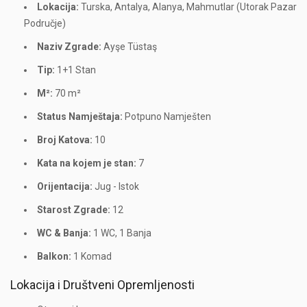
Lokacija:
Turska, Antalya, Alanya, Mahmutlar (Utorak Pazar
Područje)
Naziv Zgrade:
Ayşe Tüstaş
Tip:
1+1 Stan
M²:
70 m²
Status Namještaja:
Potpuno Namješten
Broj Katova:
10
Kata na kojem je stan:
7
Orijentacija:
Jug - Istok
Starost Zgrade:
12
WC & Banja:
1 WC, 1 Banja
Balkon:
1 Komad
Lokacija i Društveni Opremljenosti