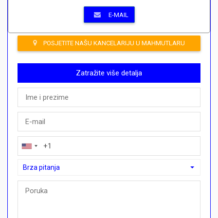
E-MAIL
POSJETITE NAŠU KANCELARIJU U MAHMUTLARU
Zatražite više detalja
Brza pitanja
Brza pitanja
Mogu li ovdje kupiti plan plaćanja?">Mogu li ovdje kupiti plan p