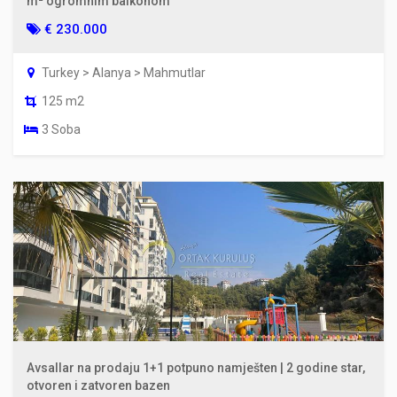
m² ogromnim balkonom
€ 230.000
Turkey > Alanya > Mahmutlar
125 m2
3 Soba
Avsallar na prodaju 1+1 potpuno namješten | 2 godine star,
otvoren i zatvoren bazen