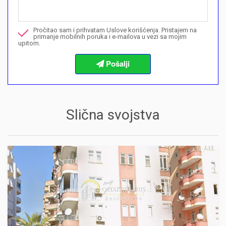
Nazovite me u vezi ove nekretnine
Pročitao sam i prihvatam Uslove korišćenja. Pristajem na
Želim da rezervišem gledanje
primanje mobilnih poruka i e-mailova u vezi sa mojim
upitom.
Informacije o procedurama kupovine
Slična svojstva