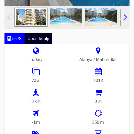
5673
Opći detalji
Turkey
Alanya / Mahmutlar
70 ã¡
2013
0 km
0 m
- km
350 m