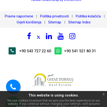
Pravne napomene
Politika privatnosti
Politika kolačića
|
|
|
Uvjeti korištenja
Sitemap
Sitemap Index
|
|
+90 543 727 22 60
+90 541 521 80 31
×
🏠 Pitajte o Mahmutlar Yekta In
Residence'de Eşyalı 1+1 Satılık
Stan!
Pozovite
x
This website is using cookies.
nas
We use cookies to ensure that we give you the best experience on our
website. If you continue without changing your settings, we’ll assume
MERSIS No
:
|
Broj ovlaštenja
:
0048166918100001
0703098