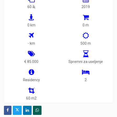
60 ã¡
2019
0 km
0 m
- km
500 m
€ 85.000
Spremni za useljenje
Residency
2
60 m2