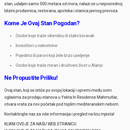
stan, udaljen samo 500 metara od mora, nalazi se u neposrednoj
blizini prodavnica, restorana, apoteka i stanica javnog prevoza.
Kome Je Ovaj Stan Pogodan?
Osobe koje traže vikendicu ili stalni boravak
Investitori u nekretnine
Pojedinci ili parovi koji žele brzo useljenje
Osobe koje traže miran i društveni život u Alanyi
Ne Propustite Priliku!
Ovaj stan, koji se ističe po svojoj lokaciji i opremi među svim
oglasima za prodaju stanova u Yekta In Residence Mahmutlar,
otvara vrata za nov početak pod toplim mediteranskim nebom.
Kontaktirajte nas za više informacija i pregled na licu mjesta!
KLIKNI OVDJE ZA NAŠU WEB STRANICU