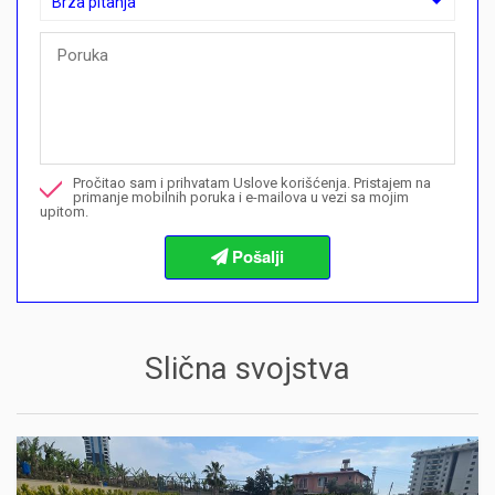
Brza pitanja
Brza pitanja
Mogu li ovdje kupiti plan plaćanja?">Mogu li ovdje kupiti plan p
Nazovite me u vezi ove nekretnine
Pročitao sam i prihvatam Uslove korišćenja. Pristajem na
Želim da rezervišem gledanje
primanje mobilnih poruka i e-mailova u vezi sa mojim
upitom.
Informacije o procedurama kupovine
Slična svojstva