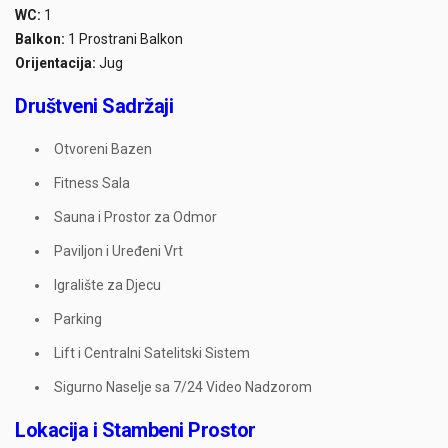
WC:
1
Balkon:
1 Prostrani Balkon
Orijentacija:
Jug
Društveni Sadržaji
Otvoreni Bazen
Fitness Sala
Sauna i Prostor za Odmor
Paviljon i Uređeni Vrt
Igralište za Djecu
Parking
Lift i Centralni Satelitski Sistem
Sigurno Naselje sa 7/24 Video Nadzorom
Lokacija i Stambeni Prostor