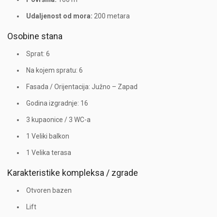
Udaljenost od mora:
200 metara
Osobine stana
Sprat: 6
Na kojem spratu: 6
Fasada / Orijentacija: Južno – Zapad
Godina izgradnje: 16
3 kupaonice / 3 WC-a
1 Veliki balkon
1 Velika terasa
Karakteristike kompleksa / zgrade
Otvoren bazen
Lift