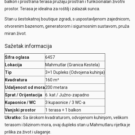
balkon i prostrana terasa pružaju prostran i funkcionalan životni
prostor. Terasa je idealna za roštilj i zalazak sunca.
Stan u šestokatnoj boutique zgradi, s uspostavljenom zajednicom,
otvorenim bazenom, generatorom i sigurnosnim sustavom, pruža
miran život.
Sažetak informacija
Šifra oglasa
6457
Lokacija
Mahmutlar (Granica Kestela)
Tip
3+1 Dupleks (Odvojena kuhinja)
Kvadratura
160 m²
Udaljenost od mora
200 metara
Sprat / Orijentacija
6. kat / Južno-zapadno
Kupaonice / WC
3 kupaonice / 3 WC-a
Vanjski prostor
1 terasa + 1 balkon
Ukratko:
Sa širokom kvadraturom, odvojenom kuhinjom, velikom
terasom i blizinom mora, ovaj dupleks stan u Mahmutlaru rijetka je
prilika za život i ulaganje.