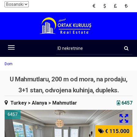
EUR
USD
GBP
TRY
ID
nekretnine
Toggle
navigation
Dom
U Mahmutlaru, 200 m od mora, na prodaju,
3+1 stan, odvojena kuhinja, dupleks.
Turkey
> Alanya
> Mahmutlar
6457
6457
€ 115.000