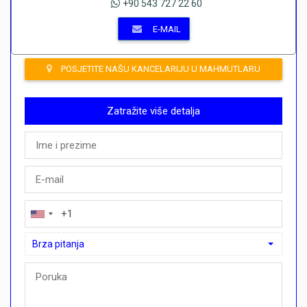
+90 543 727 22 60
E-MAIL
POSJETITE NAŠU KANCELARIJU U MAHMUTLARU
Zatražite više detalja
Brza pitanja
Brza pitanja
Mogu li ovdje kupiti plan plaćanja?">Mogu li ovdje kupiti plan p