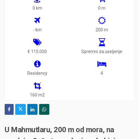
0 km
0 m
- km
200 m
€ 115.000
Spremni za useljenje
Residency
4
160 m2
U Mahmutlaru, 200 m od mora, na