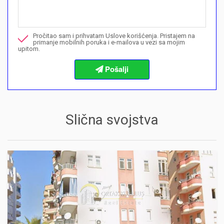
Nazovite me u vezi ove nekretnine
Pročitao sam i prihvatam Uslove korišćenja. Pristajem na
Želim da rezervišem gledanje
primanje mobilnih poruka i e-mailova u vezi sa mojim
upitom.
Informacije o procedurama kupovine
Slična svojstva