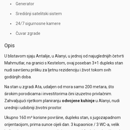
Generator
Središnji satelitski sistem
24/7 sigurnosne kamere
Čuvar zgrade
Opis
U blistavom sjaju Antalije, u Alanyi, u jednoj od najuglednijih četvrti
Mahmutlar, na granici s Kestelom, ovaj poseban 3+1 dupleks stan
nudi savršenu priliku za ljetnu rezidenciju i život tokom svih
godišnjih doba.
Na stan u zgradi Ata, udaljen od mora samo 200 metara, što
širokim porodicama i investitorima čini izuzetno privlačnim.
Zahvaljujući rijetkom planiranju
odvojene kuhinje
u Alanyi, nudi
uredniji i udobniji životni prostor.
Ukupno 160 m² korisne površine, dupleks stan, s jugozapadnom
orijentacijom, prima sunce cijeli dan. 3 kupaonice / 3 WC-a, velik