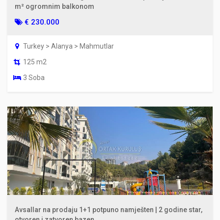
m² ogromnim balkonom
€ 230.000
Turkey > Alanya > Mahmutlar
125 m2
3 Soba
Avsallar na prodaju 1+1 potpuno namješten | 2 godine star,
otvoren i zatvoren bazen