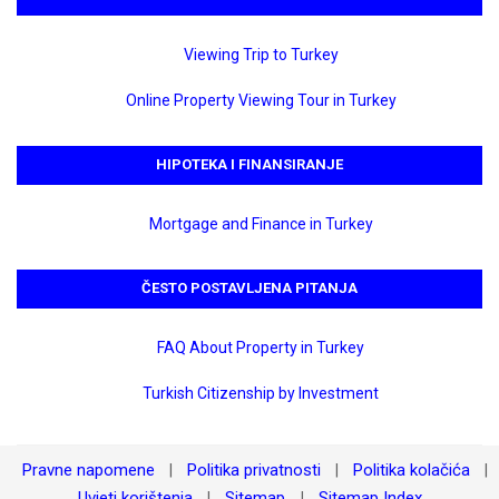
Viewing Trip to Turkey
Online Property Viewing Tour in Turkey
HIPOTEKA I FINANSIRANJE
Mortgage and Finance in Turkey
ČESTO POSTAVLJENA PITANJA
FAQ About Property in Turkey
Turkish Citizenship by Investment
Pravne napomene
Politika privatnosti
Politika kolačića
|
|
|
Uvjeti korištenja
Sitemap
Sitemap Index
|
|