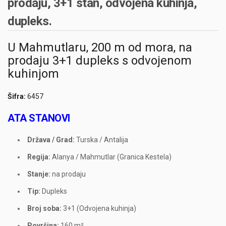
prodaju, 3+1 stan, odvojena kuhinja,
dupleks.
U Mahmutlaru, 200 m od mora, na
prodaju 3+1 dupleks s odvojenom
kuhinjom
Šifra:
6457
ATA STANOVI
Država / Grad:
Turska / Antalija
Regija:
Alanya / Mahmutlar (Granica Kestela)
Stanje:
na prodaju
Tip:
Dupleks
Broj soba:
3+1 (Odvojena kuhinja)
Površina:
160 m²