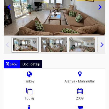
6457
Opći detalji
Turkey
Alanya / Mahmutlar
160 ã¡
2009