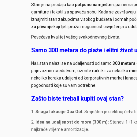
Stan je na prodaju kao
potpuno namješten
, pa nema p
garniture i tekstil za spavaću sobu. Kada se završavaju
iznajmiti stan zakupcima visokog budžeta i odmah početi 
za plivanje
koji ljeti pruža mogućnost osvježenja u udo
Povećava kvalitet vašeg svakodnevnog života.
Samo 300 metara do plaže i elitni život 
Naš stan nalazi se na udaljenosti od samo
300 metara
prijevoznim sredstvom, uzmite ručnik i za nekoliko minu
nekoliko koraka udaljeni od korporativnih market lanaca,
pogodnosti koje su vam potrebne.
Zašto biste trebali kupiti ovaj stan?
Snaga lokacije Oba Göl:
Smješten je u elitnoj četvrti
Idealna udaljenost do mora (300 m):
Stanovi 1+1 koj
najkraće vrijeme amortizacije.