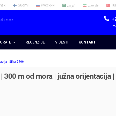
nsk
Suomi
Русский
عربي
فارسی
Tü
+
al Estate
Po
ORATE
ORATE
RECENZIJE
VIJESTI
KONTAKT
ma
cija | Šifra 6966
im
| 300 m od mora | južna orijentacija |
e