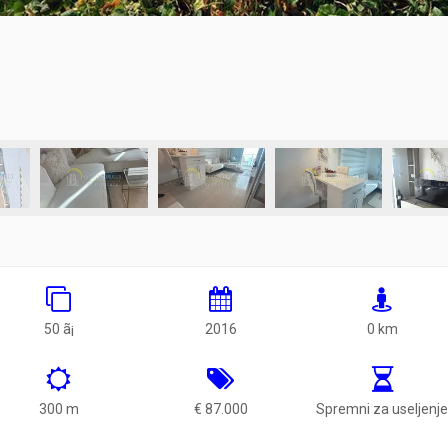
50 ã¡
2016
0 km
300 m
€ 87.000
Spremni za useljenj