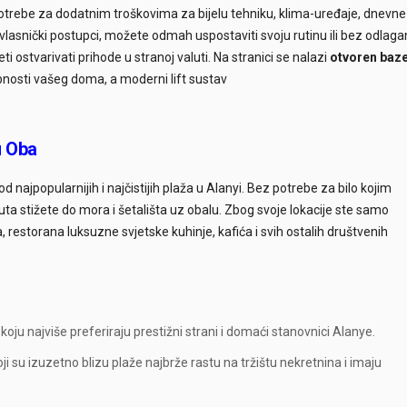
otrebe za dodatnim troškovima za bijelu tehniku, klima-uređaje, dnevne
 vlasnički postupci, možete odmah uspostaviti svoju rutinu ili bez odlaga
ostvarivati prihode u stranoj valuti. Na stranici se nalazi
otvoren baz
bnosti vašeg doma, a moderni lift sustav
u Oba
od najpopularnijih i najčistijih plaža u Alanyi. Bez potrebe za bilo kojim
ta stižete do mora i šetališta uz obalu. Zbog svoje lokacije ste samo
 restorana luksuzne svjetske kuhinje, kafića i svih ostalih društvenih
 koju najviše preferiraju prestižni strani i domaći stanovnici Alanye.
i su izuzetno blizu plaže najbrže rastu na tržištu nekretnina i imaju