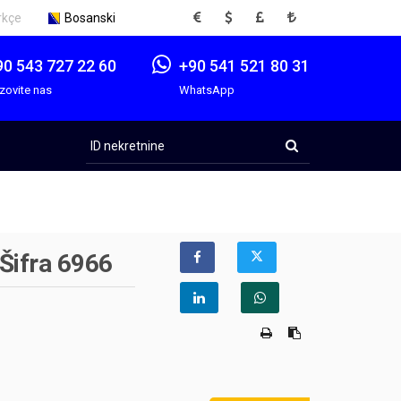
EUR
USD
GBP
TRY
rkçe
Bosanski
90 543 727 22 60
+90 541 521 80 31
zovite nas
WhatsApp
ID
nekretnine
 Šifra 6966