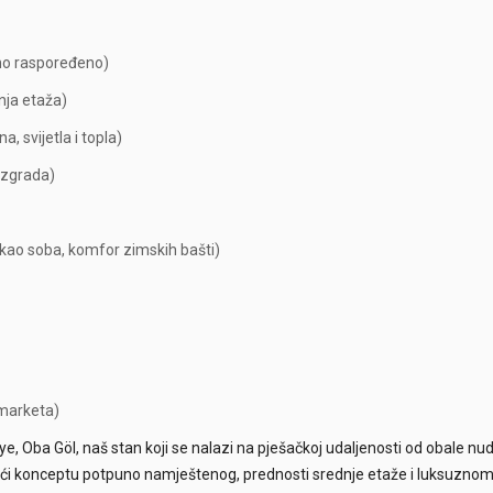
no raspoređeno)
nja etaža)
, svijetla i topla)
 zgrada)
i kao soba, komfor zimskih bašti)
 marketa)
anye, Oba Göl, naš stan koji se nalazi na pješačkoj udaljenosti od obale nud
jujući konceptu potpuno namještenog, prednosti srednje etaže i luksuzno