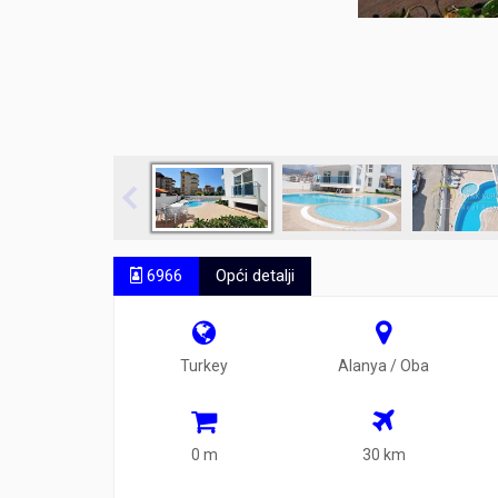
6966
Opći detalji
Turkey
Alanya / Oba
0 m
30 km