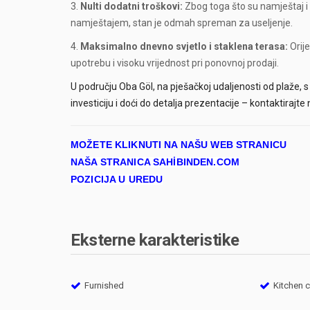
Nulti dodatni troškovi:
Zbog toga što su namještaj i 
namještajem, stan je odmah spreman za useljenje.
Maksimalno dnevno svjetlo i staklena terasa:
Orij
upotrebu i visoku vrijednost pri ponovnoj prodaji.
U području Oba Göl, na pješačkoj udaljenosti od plaže, 
investiciju i doći do detalja prezentacije – kontaktirajt
MOŽETE KLIKNUTI NA NAŠU WEB STRANICU
NAŠA STRANICA SAHİBINDEN.COM
POZICIJA U UREDU
Eksterne karakteristike
Furnished
Kitchen 