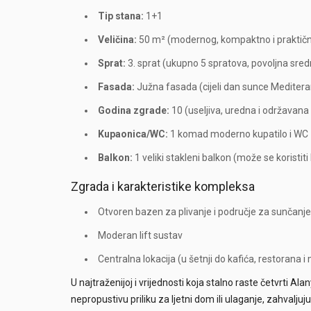
Tip stana:
1+1
Veličina:
50 m² (modernog, kompaktno i praktič
Sprat:
3. sprat (ukupno 5 spratova, povoljna sred
Fasada:
Južna fasada (cijeli dan sunce Mediterana
Godina zgrade:
10 (useljiva, uredna i održavana
Kupaonica/WC:
1 komad moderno kupatilo i WC
Balkon:
1 veliki stakleni balkon (može se koristit
Zgrada i karakteristike kompleksa
Otvoren bazen za plivanje i područje za sunčanje
Moderan lift sustav
Centralna lokacija (u šetnji do kafića, restorana i
U najtraženijoj i vrijednosti koja stalno raste četvrti Al
nepropustivu priliku za ljetni dom ili ulaganje, zahval