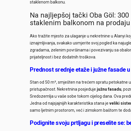
staklenom balkonu.
Na najljepšoj tački Oba Göl: 30
staklenim balkonom na prodaju
Ako tražite mjesto za ulaganje u nekretnine u Alanyi koje
iznajmljivanja, svakako usmjerite svoj pogled ka najug
zgradama, zelenim površinama i povezivanju sa obalo
prijateljnost i bez dodatnih troškova.
Prednost srednje etaže i južne fasade u
Stan od 50 m², smješten na trećem spratu petokatne use
pristupačnost. Nekretnina posjeduje
južnu fasadu
, poz
Sredozemlja u vaše sobe tokom cijelog dana. Ova prednos
Jedna od najsjajnijih karakteristika stana je
veliki sis
samo ljetnim prostorom, već i zimskom baštom te doda
Podignite svoju prtljagu i preselite se