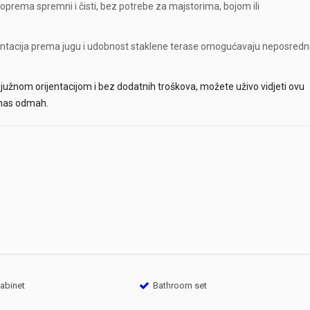
oprema spremni i čisti, bez potrebe za majstorima, bojom ili
entacija prema jugu i udobnost staklene terase omogućavaju neposred
s južnom orijentacijom i bez dodatnih troškova, možete uživo vidjeti ovu
e nas odmah.
cabinet
Bathroom set