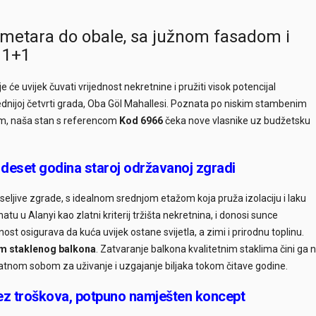
0 metara do obale, sa južnom fasadom i
 1+1
 će uvijek čuvati vrijednost nekretnine i pružiti visok potencijal
lednijoj četvrti grada, Oba Göl Mahallesi. Poznata po niskim stambenim
m, naša stan s referencom
Kod 6966
čeka nove vlasnike uz budžetsku
 deset godina staroj održavanoj zgradi
ljive zgrade, s idealnom srednjom etažom koja pruža izolaciju i laku
natu u Alanyi kao zlatni kriterij tržišta nekretnina, i donosi sunce
t osigurava da kuća uvijek ostane svijetla, a zimi i prirodnu toplinu.
tem staklenog balkona
. Zatvaranje balkona kvalitetnim staklima čini ga 
tnom sobom za uživanje i uzgajanje biljaka tokom čitave godine.
: bez troškova, potpuno namješten koncept