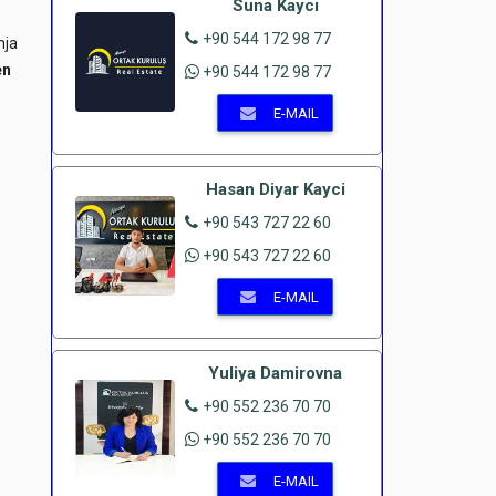
Suna Kaycı
+90 544 172 98 77
nja
en
+90 544 172 98 77
E-MAIL
Hasan Diyar Kayci
+90 543 727 22 60
+90 543 727 22 60
E-MAIL
Yuliya Damirovna
+90 552 236 70 70
+90 552 236 70 70
E-MAIL