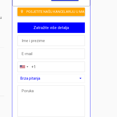
POSJETITE NAŠU KANCELARIJU U MAHMUTLARU
nu
Zatražite više detalja
Brza pitanja
Brza pitanja
Mogu li ovdje kupiti plan plaćanja?">Mogu li ovdje kupiti p
Nazovite me u vezi ove nekretnine