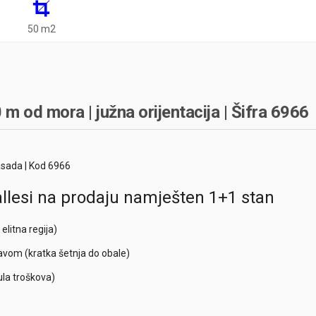
50 m2
m od mora | južna orijentacija | Šifra 6966
asada | Kod 6966
llesi na prodaju namješten 1+1 stan
elitna regija)
vom (kratka šetnja do obale)
la troškova)