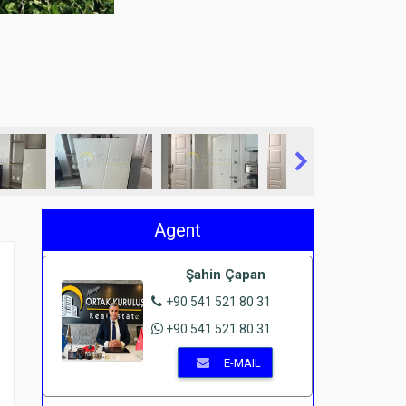
Agent
Şahin Çapan
+90 541 521 80 31
+90 541 521 80 31
E-MAIL
e