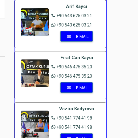
Arif Kaycı
+90 543 625 03 21
+90 543 625 03 21
E-MAIL
Fırat Can Kaycı
+90 546 475 35 20
+90 546 475 35 20
E-MAIL
Vazira Kadyrova
+90 541 774 41 98
+90 541 774 41 98