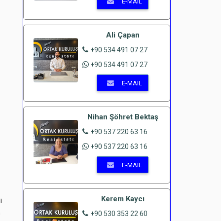
E-MAIL
Ali Çapan
+90 534 491 07 27
+90 534 491 07 27
E-MAIL
Nihan Şöhret Bektaş
+90 537 220 63 16
+90 537 220 63 16
E-MAIL
Kerem Kaycı
i
m
+90 530 353 22 60