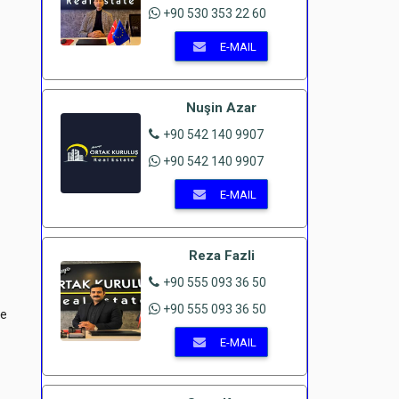
+90 530 353 22 60
E-MAIL
Nuşin Azar
+90 542 140 9907
+90 542 140 9907
E-MAIL
Reza Fazli
+90 555 093 36 50
+90 555 093 36 50
ne
E-MAIL