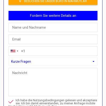
BESUCHEN SIE UNSER BÜRO IN MAHMUTLAR
Fordern Sie weitere Details an
Kurze Fragen
Kurze Fragen
Kann ich hier mit einem Zahlungsplan kaufen?“>Kann ich hier
Rufen Sie mich wegen dieser Immobilie an
Ich habe die Nutzungsbedingungen gelesen und akzeptiere
Ich möchte eine Besichtigung buchen
sie. Ich bin damit einverstanden, zu meiner Anfrage mobile