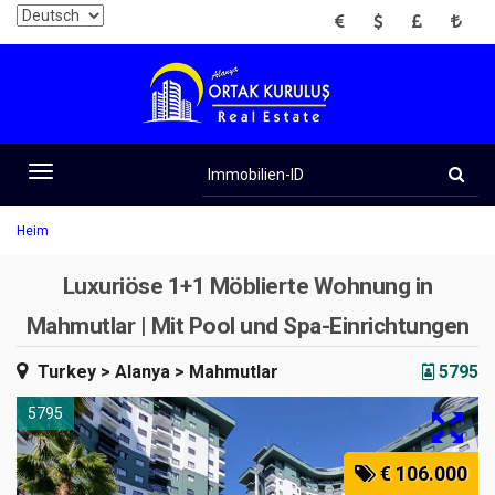
EUR
USD
GBP
TRY
Immobilien-
ID
Toggle
navigation
Heim
Luxuriöse 1+1 Möblierte Wohnung in
Mahmutlar | Mit Pool und Spa-Einrichtungen
Turkey
> Alanya
> Mahmutlar
5795
5795
€ 106.000