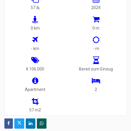
57 ã¡
2024
0 km
0 m
- km
- m
€ 106.000
Bereit zum Einzug
Apartment
2
57 m2