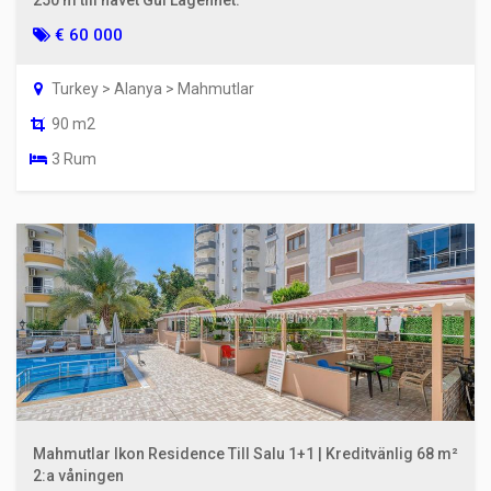
€ 60 000
Turkey > Alanya > Mahmutlar
90 m2
3 Rum
Mahmutlar Ikon Residence Till Salu 1+1 | Kreditvänlig 68 m²
2:a våningen