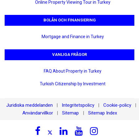
Online Property Viewing Tour in Turkey
BOLÅN OCH FINANSIERING
Mortgage and Finance in Turkey
VANLIGA FRÅGOR
FAQ About Property in Turkey
Turkish Citizenship by Investment
Juridiska meddelanden
Integritetspolicy
Cookie-policy
|
|
|
Användarvillkor
Sitemap
Sitemap Index
|
|