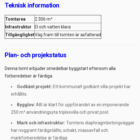
Teknisk information
Tomtarea
2 306 m²
Infrastruktur
El och vatten klara
Tillgänglighet
Väg fram till tomten är asfalterad
Plan- och projekstatus
Denna tomt erbjuder omedelbar byggstart eftersom alla
förberedelser är färdiga.
Godkänt projekt:
Ett kommunalt godkänt villa-projekt har
erhållits.
Bygglov:
Allt är klart för uppförandet av en imponerande
250 m² användningsyta triplexvilla och privat pool.
Mark och infrastruktur:
Tomtens diaphragmbetongväggar
har noggrant färdigställts; schakt, massavfall och
markförberedelse är färdiga.