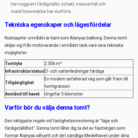
har noggrant färdigstälts; schakt, massavfall och
markförberedelse har slutförts.
Tekniska egenskaper och lägesfördelar
Kızılcaşehir-området är känt som Alanyas balkong. Denna tomt
skiljer sig från motsvarande i området tack vare sina tekniska
möjligheter:
Tomtyta
2 306 m²
Infrastrukturstatus
El- och vattenledningar färdiga
En modern asfalterad väg som går fram till
Tillgänglighet
tomtgränsen
Avstånd till havet
Ungefär 5 kilometer
Varför bör du välja denna tomt?
Den viktigaste regeln vid fastighetsinvestering är "läge och
färdigställdhet". Denna tomt låter dig ta del av fästningen som
formar Alanyas silhuett och det oändliga Medelhavet under dina