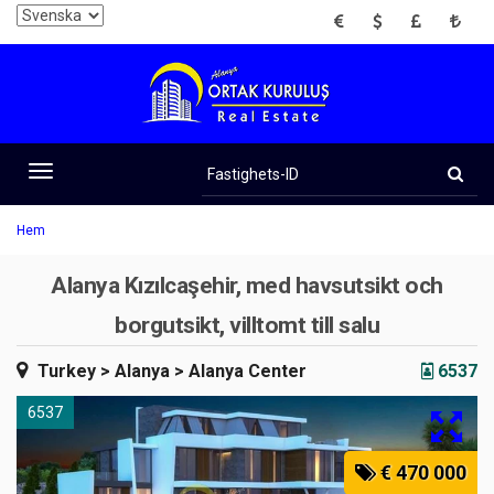
EUR
USD
GBP
TRY
Fastighets-
ID
Toggle
navigation
Hem
Alanya Kızılcaşehir, med havsutsikt och
borgutsikt, villtomt till salu
Turkey
> Alanya
> Alanya Center
6537
6537
€ 470 000