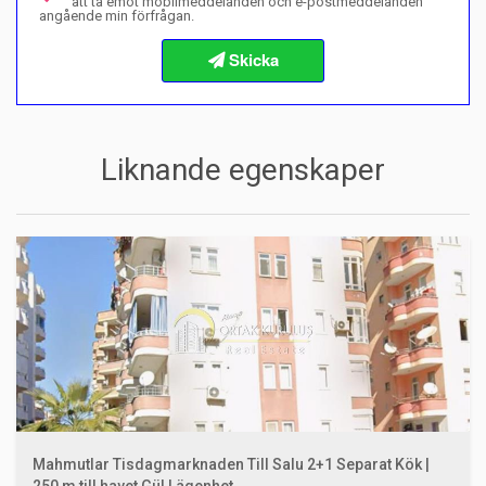
att ta emot mobilmeddelanden och e-postmeddelanden
angående min förfrågan.
Info om köpprocedurer
Liknande egenskaper
Mahmutlar Tisdagmarknaden Till Salu 2+1 Separat Kök |
250 m till havet Gül Lägenhet.