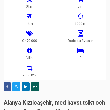
0 km
0 m
- km
5000 m
€ 470 000
Redo att flytta in
Villa
0
2306 m2
Alanya Kızılcaşehir, med havsutsikt och