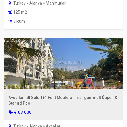
Turkey > Alanya > Mahmutlar
125 m2
3 Rum
Avsallar Till Salu 1+1 Fullt Möblerat | 2 år gammalt Öppen &
Stängd Pool
€ 63 000
Turkey > Alanya > Avsallar