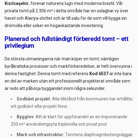
Kızılcaşehir
, förenar naturens lugn med moderna livsstil. Vår
privata tomt på 2 306 m² i detta område har en oslagbar vy över
havet och Alanya-slottet och är till salu för de som vill bygga sin
drömvilla eller söker en högavkastande investering.
Planerad och fullständigt förberedd tomt – ett
privilegium
De största utmaningarna när man köper en tomt, nämligen
byråkratiska processer och markförberedelser, är helt övervunna i
denna fastighet. Denna tomt med referens
Kod 6537
är inte bara
en del av marken utan ett professionellt projekterat område som
är redo att påbörja byggandet inom några sekunder.
Godkänt projekt:
Alla tillstånd från kommunen har erhållits;
ett godkänt villa-projekt finns.
Bygglov:
Allt är klart för uppförandet av en imponerande
250 m² användningsyta triplexvilla och privat pool.
Mark och infrastruktur:
Tomtens diaphragmbetongväggar