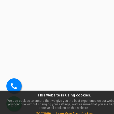
Ring
This website is using cookies.
oss
We use cookies to ensure that we give you the best experience on our websit
you continue without changing your settings, we’ll assume that you are hap
WhatsApp
receive all cookies on this website.
Continue
Learn More About Cookies