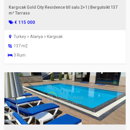
Kargıcak Gold City Residence till salu 2+1 | Bergutsikt 137
m² Terrass
€ 115 000
Turkey > Alanya > Kargıcak
137 m2
3 Rum