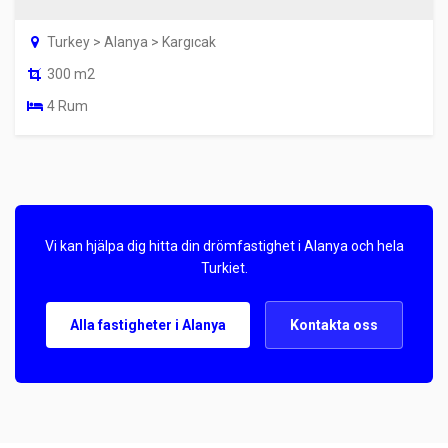
Turkey > Alanya > Kargıcak
300 m2
4 Rum
Vi kan hjälpa dig hitta din drömfastighet i Alanya och hela
Turkiet.
Alla fastigheter i Alanya
Kontakta oss