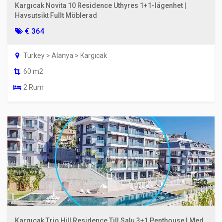
Kargıcak Novita 10 Residence Uthyres 1+1-lägenhet |
Havsutsikt Fullt Möblerad
€ 364
Turkey > Alanya > Kargıcak
60 m2
2 Rum
Kargıcak Trio Hill Residence Till Salu 3+1 Penthouse | Med