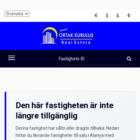
EUR
USD
GBP
TRY
Fastighets-
ID
Toggle
navigation
Den här fastigheten är inte
längre tillgänglig
Denna fastighet har sålts eller dragits tillbaka. Nedan
hittar du liknande fastigheter till salu i Alanya med