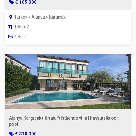
€ 165 000
Turkey > Alanya > Kargıcak
135 m2
4 Rum
Alanya Kargıcak till salu fristående villa | havsutsikt och
pool
€ 310 000