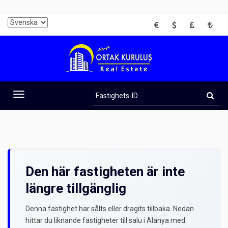
EUR
USD
GBP
TRY
Fastighets-
ID
Toggle
navigation
Den här fastigheten är inte
längre tillgänglig
Denna fastighet har sålts eller dragits tillbaka. Nedan
hittar du liknande fastigheter till salu i Alanya med