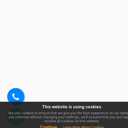
Ring
This website is using cookies.
oss
We use cookies to ensure that we give you the best experience on our websit
you continue without changing your settings, we’ll assume that you are hap
WhatsApp
receive all cookies on this website.
Continue
Learn More About Cookies