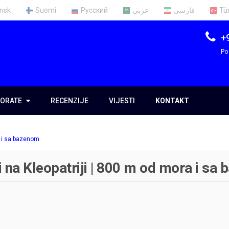
nsk
Suomi
Русский
عربي
فارسی
Tü
+
Po
ORATE
ORATE
RECENZIJE
VIJESTI
KONTAKT
ma
a i sa bazenom
im
 na Kleopatriji | 800 m od mora i sa
e