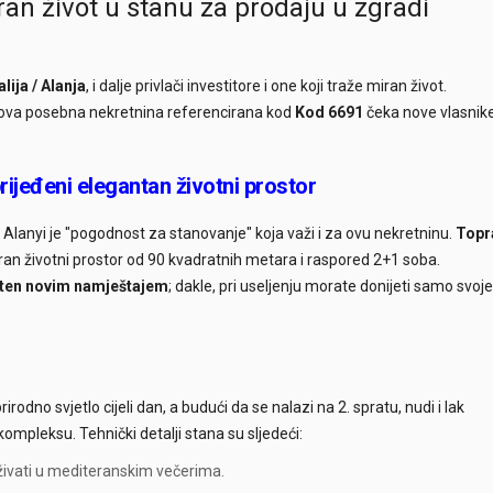
an život u stanu za prodaju u zgradi
lija / Alanja
, i dalje privlači investitore i one koji traže miran život.
a, ova posebna nekretnina referencirana kod
Kod 6691
čeka nove vlasnik
jeđeni elegantan životni prostor
Alanyi je "pogodnost za stanovanje" koja važi i za ovu nekretninu.
Topr
ran životni prostor od 90 kvadratnih metara i raspored 2+1 soba.
ten novim namještajem
; dakle, pri useljenju morate donijeti samo svoje
dno svjetlo cijeli dan, a budući da se nalazi na 2. spratu, nudi i lak
kompleksu. Tehnički detalji stana su sljedeći:
živati u mediteranskim večerima.