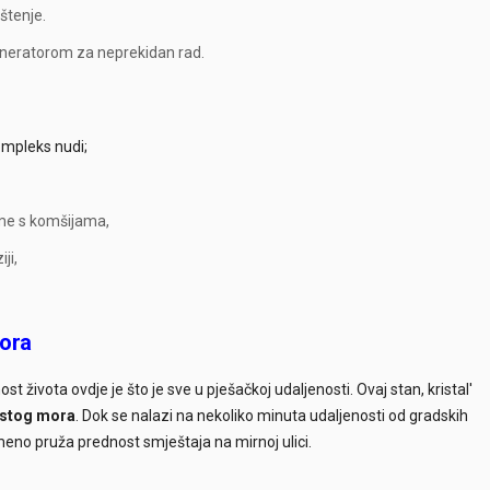
štenje.
eneratorom za neprekidan rad.
kompleks nudi;
eme s komšijama,
ji,
mora
st života ovdje je što je sve u pješačkoj udaljenosti. Ovaj stan, kristal'
čistog mora
. Dok se nalazi na nekoliko minuta udaljenosti od gradskih
meno pruža prednost smještaja na mirnoj ulici.