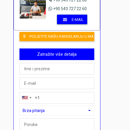
+90 543 727 22 60
E-MAIL
POSJETITE NAŠU KANCELARIJU U MAHMUTLARU
Zatražite više detalja
Brza pitanja
Brza pitanja