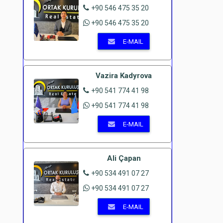
+90 546 475 35 20
+90 546 475 35 20
E-MAIL
Vazira Kadyrova
+90 541 774 41 98
+90 541 774 41 98
E-MAIL
Ali Çapan
+90 534 491 07 27
+90 534 491 07 27
E-MAIL