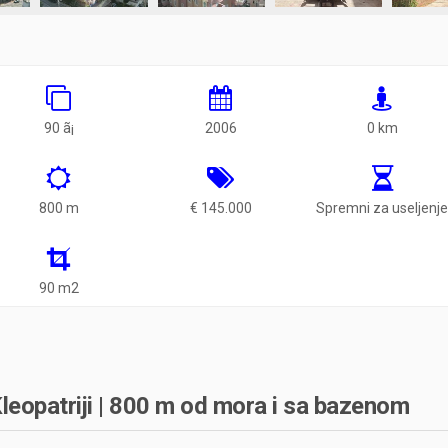
90 ã¡
2006
0 km
800 m
€ 145.000
Spremni za useljenj
90 m2
Kleopatriji | 800 m od mora i sa bazenom