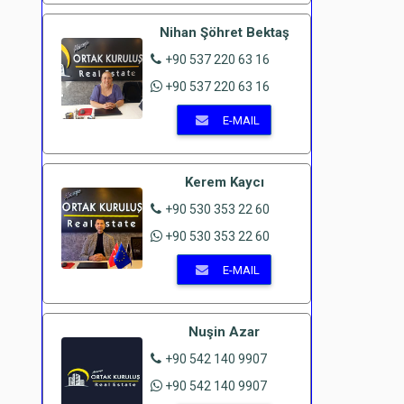
Nihan Şöhret Bektaş
+90 537 220 63 16
+90 537 220 63 16
E-MAIL
Kerem Kaycı
+90 530 353 22 60
+90 530 353 22 60
E-MAIL
Nuşin Azar
+90 542 140 9907
+90 542 140 9907