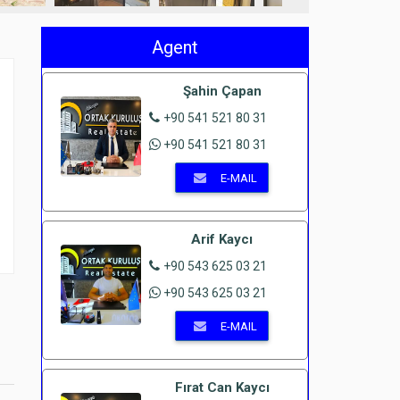
Agent
Şahin Çapan
+90 541 521 80 31
+90 541 521 80 31
E-MAIL
e
Arif Kaycı
+90 543 625 03 21
+90 543 625 03 21
E-MAIL
Fırat Can Kaycı