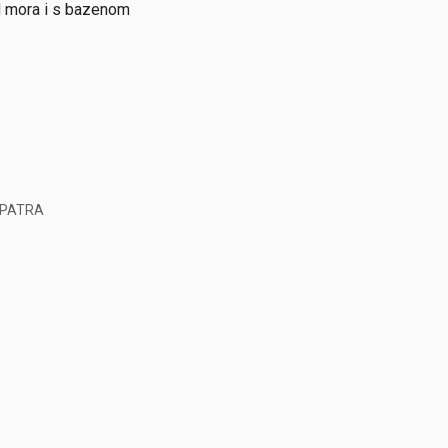
od mora i s bazenom
OPATRA