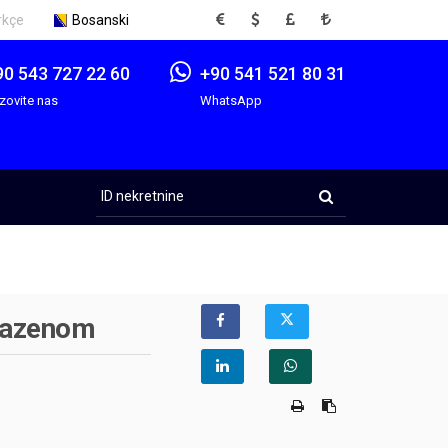
EUR
USD
GBP
TRY
rkçe
Bosanski
90 543 727 22 60
+90 541 521 80 31
zovite nas
WhatsApp
ID
nekretnine
 bazenom