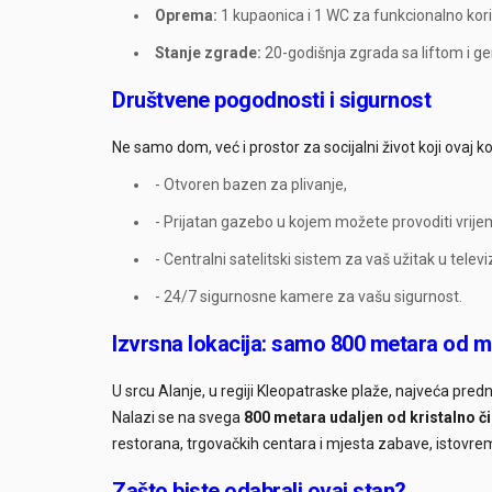
Oprema:
1 kupaonica i 1 WC za funkcionalno kori
Stanje zgrade:
20-godišnja zgrada sa liftom i g
Društvene pogodnosti i sigurnost
Ne samo dom, već i prostor za socijalni život koji ovaj 
- Otvoren bazen za plivanje,
- Prijatan gazebo u kojem možete provoditi vrij
- Centralni satelitski sistem za vaš užitak u televizi
- 24/7 sigurnosne kamere za vašu sigurnost.
Izvrsna lokacija: samo 800 metara od 
U srcu Alanje, u regiji Kleopatraske plaže, najveća predno
Nalazi se na svega
800 metara udaljen od kristalno 
restorana, trgovačkih centara i mjesta zabave, istovre
Zašto biste odabrali ovaj stan?