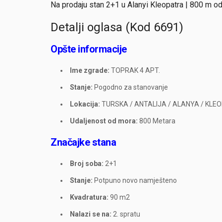
Na prodaju stan 2+1 u Alanyi Kleopatra | 800 m 
Detalji oglasa (Kod 6691)
Opšte informacije
Ime zgrade:
TOPRAK 4 APT.
Stanje:
Pogodno za stanovanje
Lokacija:
TURSKA / ANTALIJA / ALANYA / KLE
Udaljenost od mora:
800 Metara
Značajke stana
Broj soba:
2+1
Stanje:
Potpuno novo namješteno
Kvadratura:
90 m2
Nalazi se na:
2. spratu