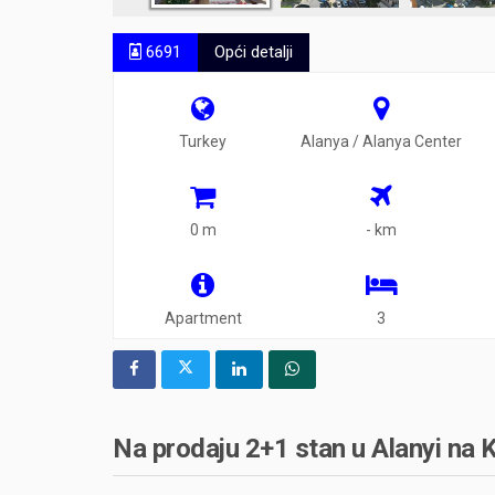
6691
Opći detalji
Turkey
Alanya / Alanya Center
0 m
- km
Apartment
3
Na prodaju 2+1 stan u Alanyi na 