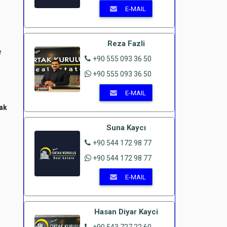
E-MAIL
Reza Fazli
e
+90 555 093 36 50
+90 555 093 36 50
E-MAIL
ak
Suna Kaycı
+90 544 172 98 77
+90 544 172 98 77
E-MAIL
Hasan Diyar Kayci
+90 543 727 22 60