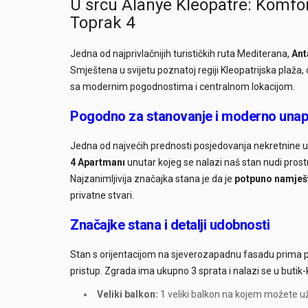
U srcu Alanye Kleopatre: Komfor
Toprak 4
Jedna od najprivlačnijih turističkih ruta Mediterana,
Anta
Smještena u svijetu poznatoj regiji Kleopatrijska plaž
sa modernim pogodnostima i centralnom lokacijom.
Pogodno za stanovanje i moderno unapri
Jedna od najvećih prednosti posjedovanja nekretnine u 
4 Apartmanı
unutar kojeg se nalazi naš stan nudi prost
Najzanimljivija značajka stana je da je
potpuno namješ
privatne stvari.
Značajke stana i detalji udobnosti
Stan s orijentacijom na sjeverozapadnu fasadu prima priro
pristup. Zgrada ima ukupno 3 sprata i nalazi se u butik-
Veliki balkon:
1 veliki balkon na kojem možete u