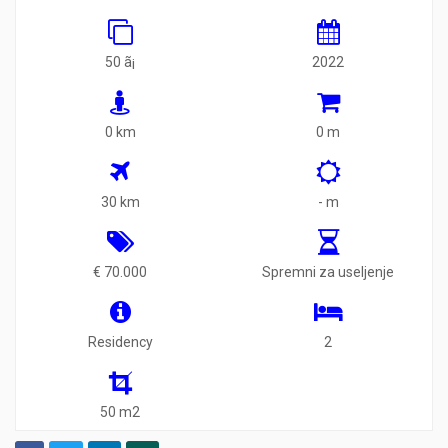
50 ã¡
2022
0 km
0 m
30 km
- m
€ 70.000
Spremni za useljenje
Residency
2
50 m2