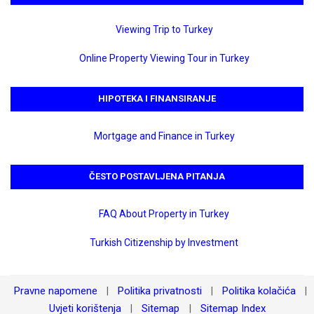
Viewing Trip to Turkey
Online Property Viewing Tour in Turkey
HIPOTEKA I FINANSIRANJE
Mortgage and Finance in Turkey
ČESTO POSTAVLJENA PITANJA
FAQ About Property in Turkey
Turkish Citizenship by Investment
Pravne napomene
Politika privatnosti
Politika kolačića
|
|
|
Uvjeti korištenja
Sitemap
Sitemap Index
|
|