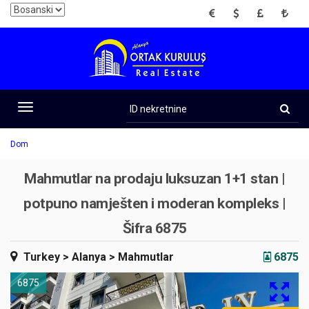
EUR
USD
GBP
TRY
ID
nekretnine
Toggle
navigation
Dom
Mahmutlar na prodaju luksuzan 1+1 stan |
potpuno namješten i moderan kompleks |
Šifra 6875
Turkey
> Alanya
> Mahmutlar
6875
6875