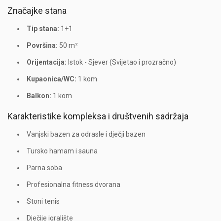
Značajke stana
Tip stana:
1+1
Površina:
50 m²
Orijentacija:
Istok - Sjever (Svijetao i prozračno)
Kupaonica/WC:
1 kom
Balkon:
1 kom
Karakteristike kompleksa i društvenih sadržaja
Vanjski bazen za odrasle i dječji bazen
Tursko hamam i sauna
Parna soba
Profesionalna fitness dvorana
Stoni tenis
Dječije igralište