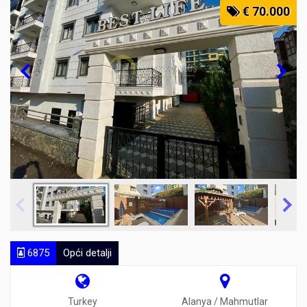
€ 70.000
6875
Opći detalji
Turkey
Alanya / Mahmutlar