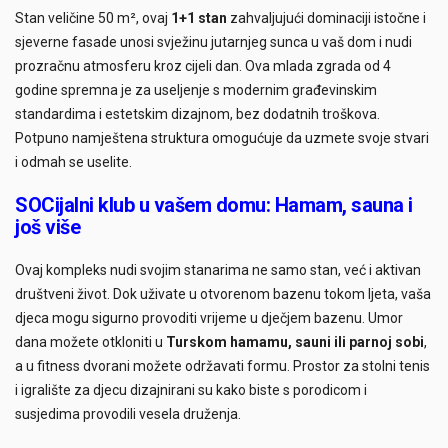
Stan veličine 50 m², ovaj
1+1 stan
zahvaljujući dominaciji istočne i
sjeverne fasade unosi svježinu jutarnjeg sunca u vaš dom i nudi
prozračnu atmosferu kroz cijeli dan. Ova mlada zgrada od 4
godine spremna je za useljenje s modernim građevinskim
standardima i estetskim dizajnom, bez dodatnih troškova.
Potpuno namještena struktura omogućuje da uzmete svoje stvari
i odmah se uselite.
SOCijalni klub u vašem domu: Hamam, sauna i
još više
Ovaj kompleks nudi svojim stanarima ne samo stan, već i aktivan
društveni život. Dok uživate u otvorenom bazenu tokom ljeta, vaša
djeca mogu sigurno provoditi vrijeme u dječjem bazenu. Umor
dana možete otkloniti u
Turskom hamamu, sauni ili parnoj sobi
,
a u fitness dvorani možete održavati formu. Prostor za stolni tenis
i igralište za djecu dizajnirani su kako biste s porodicom i
susjedima provodili vesela druženja.