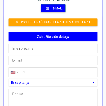
E-MAIL
POSJETITE NAŠU KANCELARIJU U MAHMUTLARU
Zatražite više detalja
Brza pitanja
Brza pitanja
Mogu li ovdje kupiti plan plaćanja?">Mogu li ovdje kupiti plan p