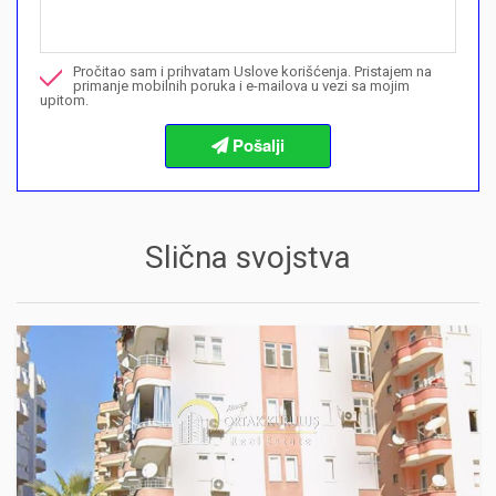
Nazovite me u vezi ove nekretnine
Pročitao sam i prihvatam Uslove korišćenja. Pristajem na
Želim da rezervišem gledanje
primanje mobilnih poruka i e-mailova u vezi sa mojim
upitom.
Informacije o procedurama kupovine
Slična svojstva