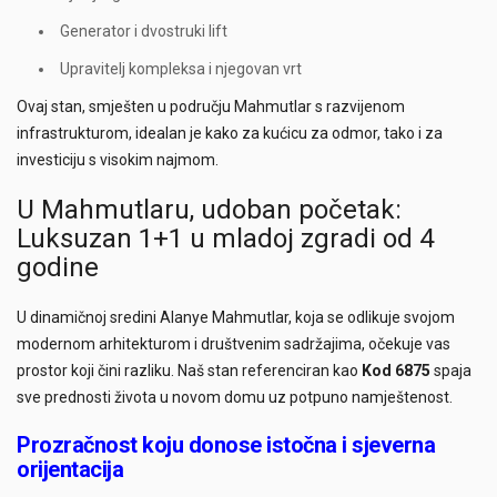
Generator i dvostruki lift
Upravitelj kompleksa i njegovan vrt
Ovaj stan, smješten u području Mahmutlar s razvijenom
infrastrukturom, idealan je kako za kućicu za odmor, tako i za
investiciju s visokim najmom.
U Mahmutlaru, udoban početak:
Luksuzan 1+1 u mladoj zgradi od 4
godine
U dinamičnoj sredini Alanye Mahmutlar, koja se odlikuje svojom
modernom arhitekturom i društvenim sadržajima, očekuje vas
prostor koji čini razliku. Naš stan referenciran kao
Kod 6875
spaja
sve prednosti života u novom domu uz potpuno namještenost.
Prozračnost koju donose istočna i sjeverna
orijentacija