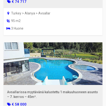
€ 74 717
Turkey > Alanya > Avsallar
95 m2
3 Huone
Avsallarissa myytävänä kalustettu 1 makuuhuoneen asunto
– 7. kerros – 45m².
€ 58 000