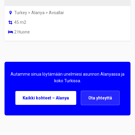
Turkey > Alanya > Avsallar
45 m2
2 Huone
Autamme sinua löytämään unelmiesi asunnon Alanyassa ja
koko Turkissa.
Kaikki kohteet – Alanya
Ota yhteyttä