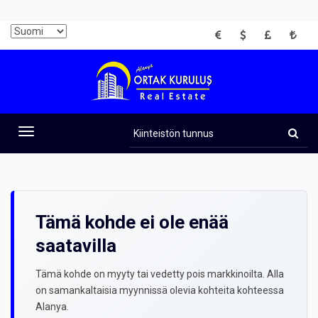
EUR
USD
GBP
TRY
Kiinteistön
tunnus
Toggle
navigation
Tämä kohde ei ole enää
saatavilla
Tämä kohde on myyty tai vedetty pois markkinoilta. Alla
on samankaltaisia myynnissä olevia kohteita kohteessa
Alanya.