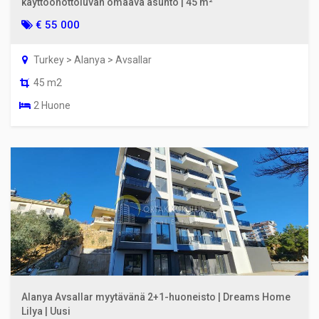
käyttöönottoluvan omaava asunto | 45 m²
€ 55 000
Turkey > Alanya > Avsallar
45 m2
2 Huone
Alanya Avsallar myytävänä 2+1-huoneisto | Dreams Home
Lilya | Uusi