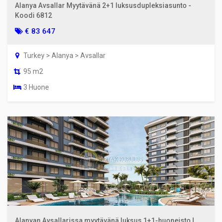
Alanya Avsallar Myytävänä 2+1 luksusdupleksiasunto -
Koodi 6812
€ 83 647
Turkey > Alanya > Avsallar
95 m2
3 Huone
Alanyan Avsallarissa myytävänä luksus 1+1-huoneisto |