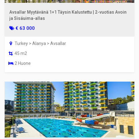
Avsallar Myytävänä 1+1 Täysin Kalustettu | 2-vuotias Avoin
ja Sisäuima-allas
€ 63 000
Turkey > Alanya > Avsallar
45 m2
2 Huone