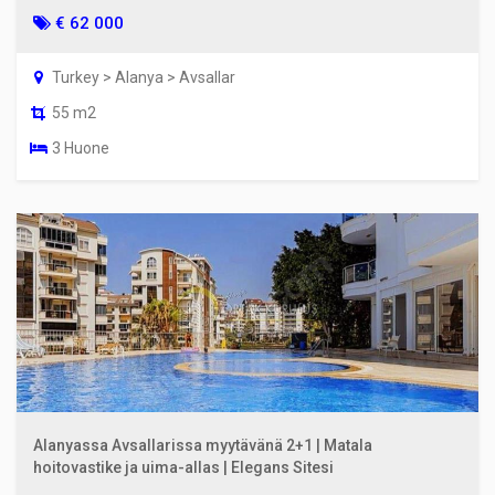
€ 62 000
Turkey > Alanya > Avsallar
55 m2
3 Huone
Alanyassa Avsallarissa myytävänä 2+1 | Matala
hoitovastike ja uima-allas | Elegans Sitesi