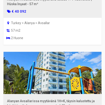
Hüska İnşaat - 57 m²
€ 40 092
Turkey > Alanya > Avsallar
57 m2
2 Huone
Alanyan Avsallarissa myytävänä 1H+K, täysin kalustettu ja