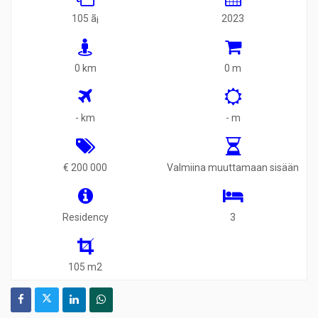
105 ã¡
2023
0 km
0 m
- km
- m
€ 200 000
Valmiina muuttamaan sisään
Residency
3
105 m2