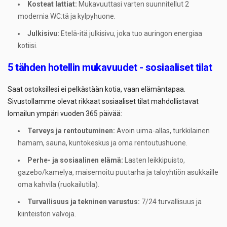
Kosteat lattiat:
Mukavuuttasi varten suunnitellut 2
modernia WC:tä ja kylpyhuone.
Julkisivu:
Etelä-itä julkisivu, joka tuo auringon energiaa
kotiisi.
5 tähden hotellin mukavuudet - sosiaaliset tilat
Saat ostoksillesi ei pelkästään kotia, vaan elämäntapaa.
Sivustollamme olevat rikkaat sosiaaliset tilat mahdollistavat
lomailun ympäri vuoden 365 päivää:
Terveys ja rentoutuminen:
Avoin uima-allas, turkkilainen
hamam, sauna, kuntokeskus ja oma rentoutushuone.
Perhe- ja sosiaalinen elämä:
Lasten leikkipuisto,
gazebo/kamelya, maisemoitu puutarha ja taloyhtiön asukkaille
oma kahvila (ruokailutila).
Turvallisuus ja tekninen varustus:
7/24 turvallisuus ja
kiinteistön valvoja.