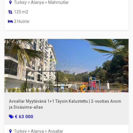
Turkey > Alanya > Mahmutlar
125 m2
3 Huone
Avsallar Myytävänä 1+1 Täysin Kalustettu | 2-vuotias Avoin
ja Sisäuima-allas
€ 63 000
Turkey > Alanya > Avsallar