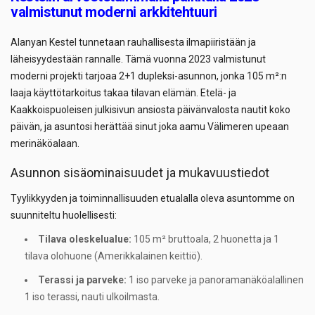
valmistunut moderni arkkitehtuuri
Alanyan Kestel tunnetaan rauhallisesta ilmapiiristään ja
läheisyydestään rannalle. Tämä vuonna 2023 valmistunut
moderni projekti tarjoaa 2+1 dupleksi-asunnon, jonka 105 m²:n
laaja käyttötarkoitus takaa tilavan elämän. Etelä- ja
Kaakkoispuoleisen julkisivun ansiosta päivänvalosta nautit koko
päivän, ja asuntosi herättää sinut joka aamu Välimeren upeaan
merinäköalaan.
Asunnon sisäominaisuudet ja mukavuustiedot
Tyylikkyyden ja toiminnallisuuden etualalla oleva asuntomme on
suunniteltu huolellisesti:
Tilava oleskelualue:
105 m² bruttoala, 2 huonetta ja 1
tilava olohuone (Amerikkalainen keittiö).
Terassi ja parveke:
1 iso parveke ja panoramanäköalallinen
1 iso terassi, nauti ulkoilmasta.