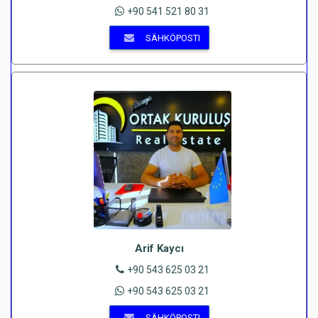
+90 541 521 80 31
SÄHKÖPOSTI
Arif Kaycı
+90 543 625 03 21
+90 543 625 03 21
SÄHKÖPOSTI