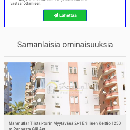
vastaanottamisen.
Tietoja ostomenettelyistä
Samanlaisia ominaisuuksia
Mahmutlar Tiistai-torin Myytävänä 2+1 Erillinen Keittiö | 250
m Rannasta Gül Apt.