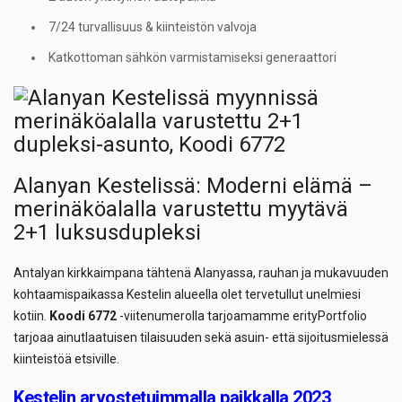
7/24 turvallisuus & kiinteistön valvoja
Katkottoman sähkön varmistamiseksi generaattori
Alanyan Kestelissä: Moderni elämä –
merinäköalalla varustettu myytävä
2+1 luksusdupleksi
Antalyan kirkkaimpana tähtenä Alanyassa, rauhan ja mukavuuden
kohtaamispaikassa Kestelin alueella olet tervetullut unelmiesi
kotiin.
Koodi 6772
-viitenumerolla tarjoamamme erityPortfolio
tarjoaa ainutlaatuisen tilaisuuden sekä asuin- että sijoitusmielessä
kiinteistöä etsiville.
Kestelin arvostetuimmalla paikkalla 2023