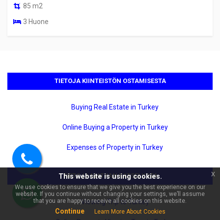
85 m2
3 Huone
TIETOJA KIINTEISTÖN OSTAMISESTA
Buying Real Estate in Turkey
×
🏠 Kysy kohteesta Alanyan
Kestelissä merinäköalainen
Online Buying a Property in Turkey
2+1 luksusdupleksi | 105 m²!
Expenses of Property in Turkey
Soita
x
TIETOJA MATKAN KATSELUSTA
This website is using cookies.
meille
We use cookies to ensure that we give you the best experience on our
website. If you continue without changing your settings, we’ll assume
WhatsApp
that you are happy to receive all cookies on this website.
Viewing Trip to Turkey
Continue
Learn More About Cookies