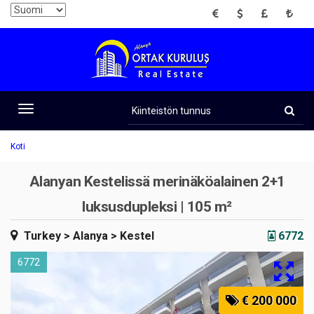
EUR
USD
GBP
TRY
Kiinteistön
tunnus
Toggle
navigation
Koti
Alanyan Kestelissä merinäköalainen 2+1
luksusdupleksi | 105 m²
Turkey
> Alanya
> Kestel
6772
6772
€ 200 000