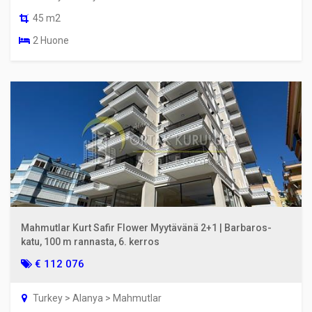
45 m2
2 Huone
Mahmutlar Kurt Safir Flower Myytävänä 2+1 | Barbaros-
katu, 100 m rannasta, 6. kerros
€ 112 076
Turkey > Alanya > Mahmutlar