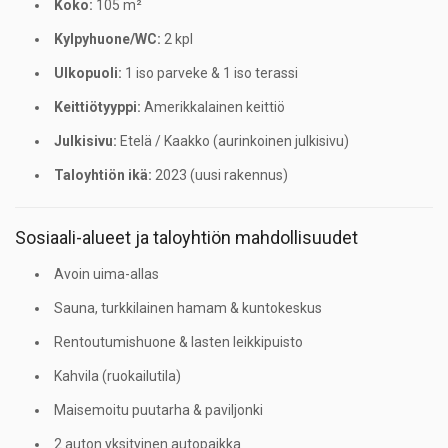
Koko:
105 m²
Kylpyhuone/WC:
2 kpl
Ulkopuoli:
1 iso parveke & 1 iso terassi
Keittiötyyppi:
Amerikkalainen keittiö
Julkisivu:
Etelä / Kaakko (aurinkoinen julkisivu)
Taloyhtiön ikä:
2023 (uusi rakennus)
Sosiaali-alueet ja taloyhtiön mahdollisuudet
Avoin uima-allas
Sauna, turkkilainen hamam & kuntokeskus
Rentoutumishuone & lasten leikkipuisto
Kahvila (ruokailutila)
Maisemoitu puutarha & paviljonki
2 auton yksityinen autopaikka