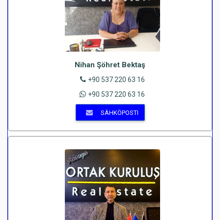
Nihan Şöhret Bektaş
+90 537 220 63 16
+90 537 220 63 16
SÄHKÖPOSTI