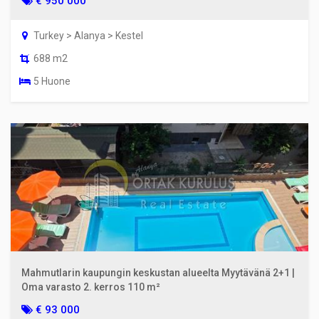
€ 950 000
Turkey > Alanya > Kestel
688 m2
5 Huone
Mahmutlarin kaupungin keskustan alueelta Myytävänä 2+1 |
Oma varasto 2. kerros 110 m²
€ 93 000