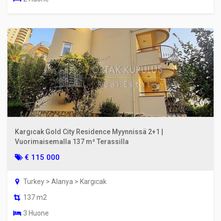
Kargıcak Gold City Residence Myynnissä 2+1 |
Vuorimaisemalla 137 m² Terassilla
€ 115 000
Turkey > Alanya > Kargıcak
137 m2
3 Huone