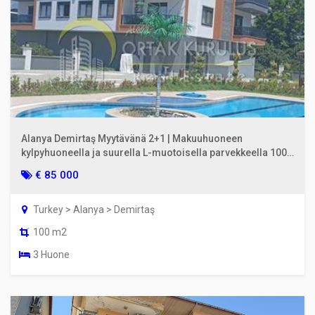
Alanya Demirtaş Myytävänä 2+1 | Makuuhuoneen
kylpyhuoneella ja suurella L-muotoisella parvekkeella 100
m²
€ 85 000
Turkey > Alanya > Demirtaş
100 m2
3 Huone