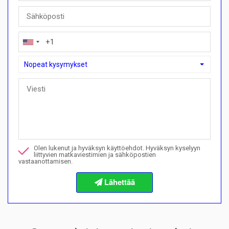
Nopeat kysymykset
Nopeat kysymykset
Voinko ostaa maksusuunnitelmalla täällä?">Voinko ostaa mak
Soita minulle tästä kiinteistöstä
Olen lukenut ja hyväksyn käyttöehdot. Hyväksyn kyselyyn
Haluan varata katselun
liittyvien matkaviestimien ja sähköpostien
vastaanottamisen.
Tietoja ostomenettelyistä