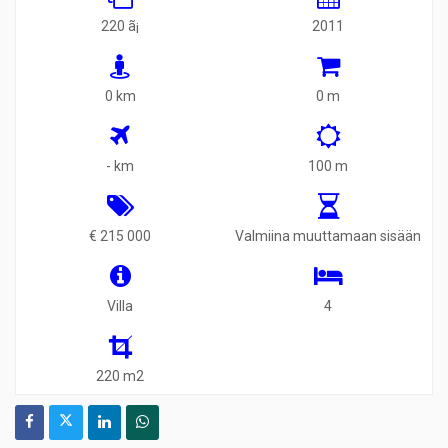
220 ã¡
2011
0 km
0 m
- km
100 m
€ 215 000
Valmiina muuttamaan sisään
Villa
4
220 m2