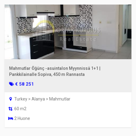
Mahmutlar Öğünç -asuintalon Myynnissä 1+1 |
Pankkilainalle Sopiva, 450 m Rannasta
€ 58 251
Turkey > Alanya > Mahmutlar
60 m2
2 Huone