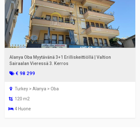
Alanya Oba Myytävänä 3+1 Erilliskeittiöllä | Valtion
Sairaalan Vieressä 3. Kerros
€ 98 299
Turkey > Alanya > Oba
120 m2
4 Huone