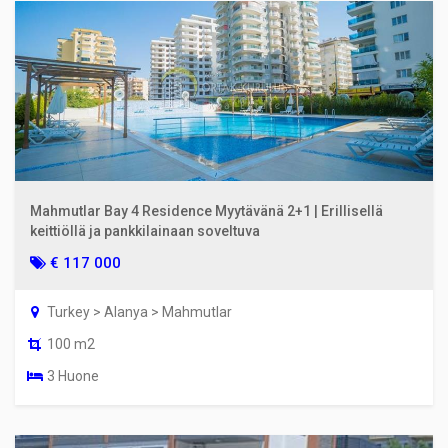
Mahmutlar Bay 4 Residence Myytävänä 2+1 | Erillisellä
keittiöllä ja pankkilainaan soveltuva
€ 117 000
Turkey > Alanya > Mahmutlar
100 m2
3 Huone