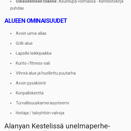
Oikeudellinen tilanne:
Asuinlupa voimassa - Kiinteistökirja
puhdas
ALUEEN OMINAISUUDET
Avoin uima-allas
Grilli-alue
Lapsille leikkipaikka
Kunto-/fitness-sali
Vihreä alue ja huollettu puutarha
Avoin pysäköinti
Koripallokenttä
Turvallisuuskamerasysteemi
Hoitaja / taloyhtiön valvoja
Alanyan Kestelissä unelmaperhe-