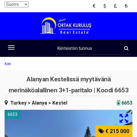
EUR
USD
GBP
TRY
Kiinteistön
tunnus
Toggle
navigation
Koti
Alanyan Kestelissä myytävänä
merinäköalallinen 3+1-paritalo | Koodi 6653
Turkey
> Alanya
> Kestel
6653
6653
€ 215 000