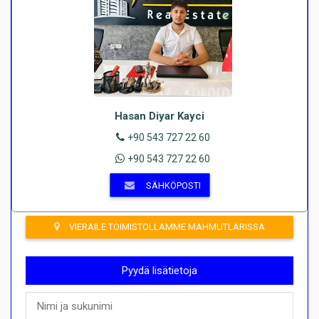
Hasan Diyar Kayci
+90 543 727 22 60
+90 543 727 22 60
SÄHKÖPOSTI
VIERAILE TOIMISTOLLAMME MAHMUTLARISSA
Pyydä lisätietoja