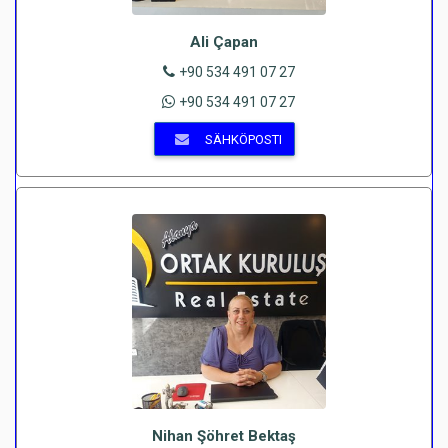
Ali Çapan
+90 534 491 07 27
+90 534 491 07 27
SÄHKÖPOSTI
Nihan Şöhret Bektaş