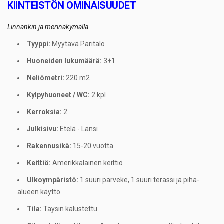
KIINTEISTÖN OMINAISUUDET
Linnankin ja merinäkymällä
Tyyppi:
Myytävä Paritalo
Huoneiden lukumäärä:
3+1
Neliömetri:
220 m2
Kylpyhuoneet / WC:
2 kpl
Kerroksia:
2
Julkisivu:
Etelä - Länsi
Rakennusikä:
15-20 vuotta
Keittiö:
Amerikkalainen keittiö
Ulkoympäristö:
1 suuri parveke, 1 suuri terassi ja piha-
alueen käyttö
Tila:
Täysin kalustettu