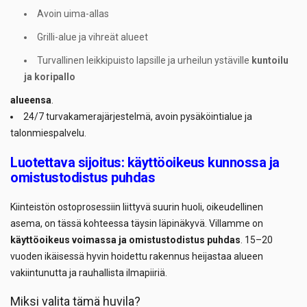
Avoin uima-allas
Grilli-alue ja vihreät alueet
Turvallinen leikkipuisto lapsille ja urheilun ystäville
kuntoilu
ja koripallo
alueensa
.
24/7 turvakamerajärjestelmä, avoin pysäköintialue ja
talonmiespalvelu.
Luotettava sijoitus: käyttöoikeus kunnossa ja
omistustodistus puhdas
Kiinteistön ostoprosessiin liittyvä suurin huoli, oikeudellinen
asema, on tässä kohteessa täysin läpinäkyvä. Villamme on
käyttöoikeus voimassa ja omistustodistus puhdas
. 15–20
vuoden ikäisessä hyvin hoidettu rakennus heijastaa alueen
vakiintunutta ja rauhallista ilmapiiriä.
Miksi valita tämä huvila?