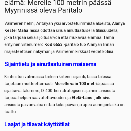
elämä: Merelle 100 metrin päässä
Myynnissä oleva Paritalo
Välimeren helmi, Antalyan yksi arvostetuimmista alueista,
Alanya
Kestel Mahalle
ssa odottaa sinua ainutlaatuisella tilaisuudella,
joka tarjoaa sekä sijoitusarvoa että mukavaa elämää. Tämä
erityinen viitenumero
Kod 6653
-paritalo tuo Alanyan linnan
majesteettisen näkymän ja Välimeren kirkkaat vedet kotiisi.
Sijaintietu ja ainutlaatuinen maisema
Kiinteistön valinnassa tärkein kriteeri, sijainti, tässä talossa
tarjotaan moitteettomasti.
Merelle vain 100 metriä
päässä
sijaitseva talomme, D-400-tien strategisen sijainnin ansiosta
tarjoaa helpon saavutettavuuden, ja
Etelä-Länsi julkisivu
ansiosta päivänvaloa riittää koko päivän ja upea auringonlasku on
taattu.
Laajat ja tilavat käyttötilat