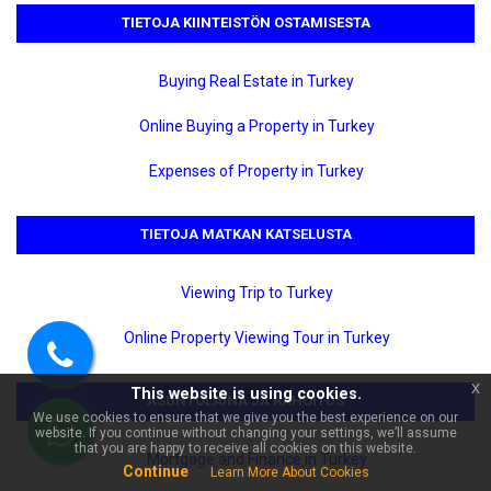
TIETOJA KIINTEISTÖN OSTAMISESTA
Buying Real Estate in Turkey
Online Buying a Property in Turkey
Expenses of Property in Turkey
×
🏠 Kysy kohteesta Alanyan
TIETOJA MATKAN KATSELUSTA
Kestelissä myytävänä
merinäköalallinen 3+1-paritalo |
Koodi 6653!
Viewing Trip to Turkey
Online Property Viewing Tour in Turkey
Soita
x
This website is using cookies.
meille
ASUNTOLAINA JA RAHOITUS
We use cookies to ensure that we give you the best experience on our
website. If you continue without changing your settings, we’ll assume
WhatsApp
that you are happy to receive all cookies on this website.
Mortgage and Finance in Turkey
Continue
Learn More About Cookies