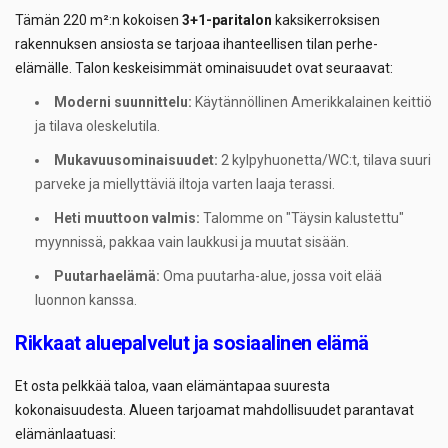
Tämän 220 m²:n kokoisen
3+1-paritalon
kaksikerroksisen
rakennuksen ansiosta se tarjoaa ihanteellisen tilan perhe-
elämälle. Talon keskeisimmät ominaisuudet ovat seuraavat:
Moderni suunnittelu:
Käytännöllinen Amerikkalainen keittiö
ja tilava oleskelutila.
Mukavuusominaisuudet:
2 kylpyhuonetta/WC:t, tilava suuri
parveke ja miellyttäviä iltoja varten laaja terassi.
Heti muuttoon valmis:
Talomme on "Täysin kalustettu"
myynnissä, pakkaa vain laukkusi ja muutat sisään.
Puutarhaelämä:
Oma puutarha-alue, jossa voit elää
luonnon kanssa.
Rikkaat aluepalvelut ja sosiaalinen elämä
Et osta pelkkää taloa, vaan elämäntapaa suuresta
kokonaisuudesta. Alueen tarjoamat mahdollisuudet parantavat
elämänlaatuasi: