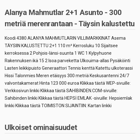
Alanya Mahmutlar 2+1 Asunto - 300
metriä merenrantaan - Täysin kalustettu
Koodi 4380 ALANYA MAHMUTLARIN VILLIMARKKINAT Asema
TÄYSIIN KALUSTETTU 2+1 110 m² Kerrosluku 10 Sijaitsee
kerroksessa 2 Pohjois-länsi-suunta 1 WC 1 Kylpyhuone
Rakennuksen ikä 15 2 Isoa parveketta Ulkouima-allas Pysäköinti
Lasten leikkipuisto Generaattori Tennis kenttä Katettu ulkoterassi
Hissi Talonmies Meren etäisyys 300 metriä Keskusantenni 24/7
valvontakamerat Hinta 123 000 euroa Klikkaa tästä WEP-sivuille:
Verkkosivun linkki Klikkaa tästä SAHİBİNDEN.COM-sivuille:
Sahibinden linkki Klikkaa tästä HEPSİ EMLAK -sivuille: Hepsiemlak
linkki Klikkaa tästä TOIMISTON SIJAINTIIN: Kartan linkki
Ulkoiset ominaisuudet