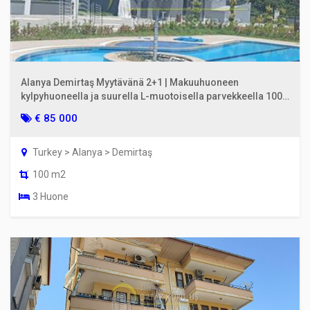
Alanya Demirtaş Myytävänä 2+1 | Makuuhuoneen
kylpyhuoneella ja suurella L-muotoisella parvekkeella 100
m²
€ 85 000
Turkey > Alanya > Demirtaş
100 m2
3 Huone