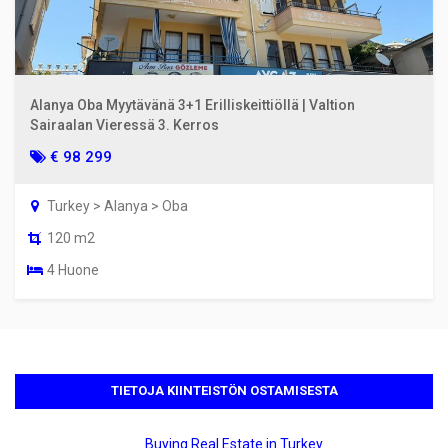
Alanya Oba Myytävänä 3+1 Erilliskeittiöllä | Valtion
Sairaalan Vieressä 3. Kerros
€ 98 299
Turkey > Alanya > Oba
120 m2
4 Huone
TIETOJA KIINTEISTÖN OSTAMISESTA
Buying Real Estate in Turkey