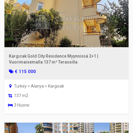
Kargıcak Gold City Residence Myynnissä 2+1 |
Vuorimaisemalla 137 m² Terassilla
€ 115 000
Turkey > Alanya > Kargıcak
137 m2
3 Huone