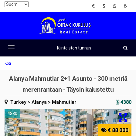
EUR
USD
GBP
TRY
Kiinteistön
tunnus
Toggle
navigation
Koti
Alanya Mahmutlar 2+1 Asunto - 300 metriä
merenrantaan - Täysin kalustettu
Turkey
> Alanya
> Mahmutlar
4380
4380
€ 88 000