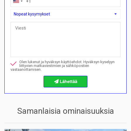
Nopeat kysymykset
Nopeat kysymykset
Voinko ostaa maksusuunnitelmalla täällä?">Voinko ostaa mak
Soita minulle tästä kiinteistöstä
Olen lukenut ja hyväksyn käyttöehdot. Hyväksyn kyselyyn
Haluan varata katselun
liittyvien matkaviestimien ja sähköpostien
vastaanottamisen.
Tietoja ostomenettelyistä
Samanlaisia ominaisuuksia