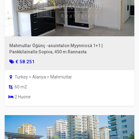
Mahmutlar Öğünç -asuintalon Myynnissä 1+1 |
Pankkilainalle Sopiva, 450 m Rannasta
€ 58 251
Turkey > Alanya > Mahmutlar
60 m2
2 Huone