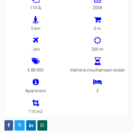
110 ã¡
2008
0 km
0 m
- km
300 m
€ 88 000
Valmiina muuttamaan sisään
Apartment
3
110 m2