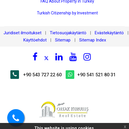
FAQ About Property in Turkey
Turkish Citizenship by Investment
Juridiset ilmoitukset
Tietosuojakäytäntö
Evästekäytäntö
|
|
|
Käyttöehdot
Sitemap
Sitemap Index
|
|
+90 543 727 22 60
+90 541 521 80 31
Soita
x
This website is using cookies.