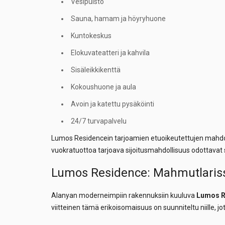
Vesipuisto
Sauna, hamam ja höyryhuone
Kuntokeskus
Elokuvateatteri ja kahvila
Sisäleikkikenttä
Kokoushuone ja aula
Avoin ja katettu pysäköinti
24/7 turvapalvelu
Lumos Residencein tarjoamien etuoikeutettujen mahdo
vuokratuottoa tarjoava sijoitusmahdollisuus odottavat 
Lumos Residence: Mahmutlarissa
Alanyan moderneimpiin rakennuksiin kuuluva
Lumos R
viitteinen tämä erikoisomaisuus on suunniteltu niille, j