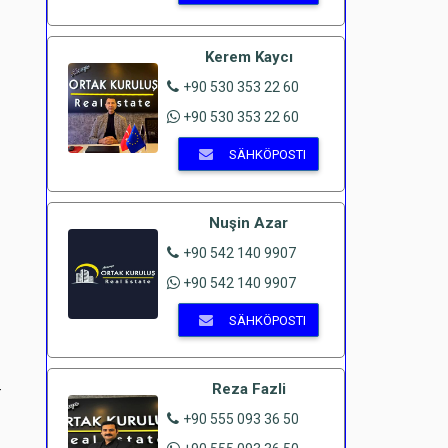
Kerem Kaycı
+90 530 353 22 60
+90 530 353 22 60
SÄHKÖPOSTI
Nuşin Azar
+90 542 140 9907
+90 542 140 9907
SÄHKÖPOSTI
Reza Fazli
-
+90 555 093 36 50