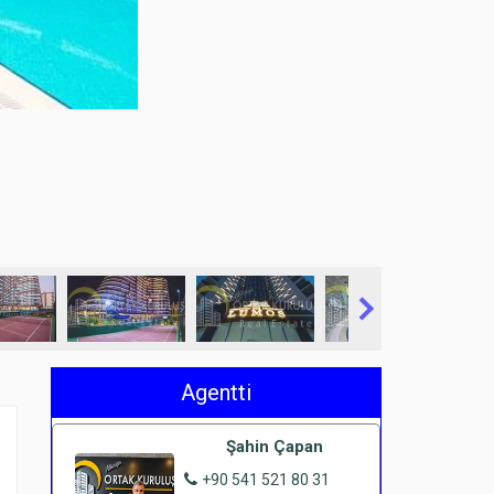
Agentti
Şahin Çapan
+90 541 521 80 31