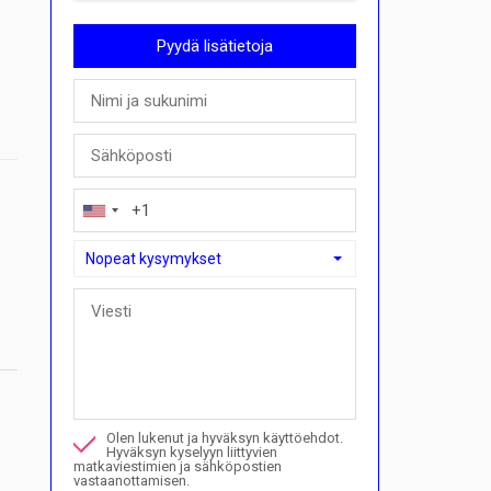
Pyydä lisätietoja
Nopeat kysymykset
Nopeat kysymykset
Voinko ostaa maksusuunnitelmalla täällä?">Voinko ostaa
Soita minulle tästä kiinteistöstä
Olen lukenut ja hyväksyn käyttöehdot.
Haluan varata katselun
Hyväksyn kyselyyn liittyvien
matkaviestimien ja sähköpostien
vastaanottamisen.
Tietoja ostomenettelyistä