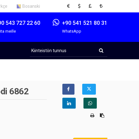
EUR
USD
GBP
TRY
rkçe
Bosanski
90 543 727 22 60
+90 541 521 80 31
ita meille
WhatsApp
Kiinteistön
tunnus
di 6862