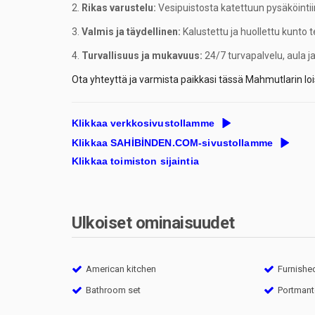
Rikas varustelu:
Vesipuistosta katettuun pysäköintiin 
Valmis ja täydellinen:
Kalustettu ja huollettu kunto
Turvallisuus ja mukavuus:
24/7 turvapalvelu, aula j
Ota yhteyttä ja varmista paikkasi tässä Mahmutlarin l
Klikkaa verkkosivustollamme
Klikkaa SAHİBİNDEN.COM-sivustollamme
Klikkaa toimiston sijaintia
Ulkoiset ominaisuudet
American kitchen
Furnishe
Bathroom set
Portman