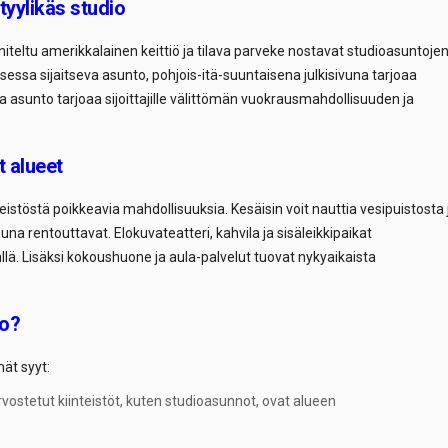
yylikäs studio
teltu amerikkalainen keittiö ja tilava parveke nostavat studioasuntoje
essa sijaitseva asunto, pohjois-itä-suuntaisena julkisivuna tarjoaa
a asunto tarjoaa sijoittajille välittömän vuokrausmahdollisuuden ja
t alueet
eistöstä poikkeavia mahdollisuuksia. Kesäisin voit nauttia vesipuistosta 
na rentouttavat. Elokuvateatteri, kahvila ja sisäleikkipaikat
ä. Lisäksi kokoushuone ja aula-palvelut tuovat nykyaikaista
to?
mät syyt:
ostetut kiinteistöt, kuten studioasunnot, ovat alueen