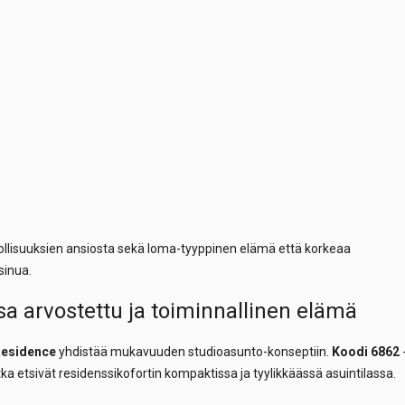
llisuuksien ansiosta sekä loma-tyyppinen elämä että korkeaa
sinua.
 arvostettu ja toiminnallinen elämä
esidence
yhdistää mukavuuden studioasunto-konseptiin.
Koodi 6862
otka etsivät residenssikofortin kompaktissa ja tyylikkäässä asuintilassa.