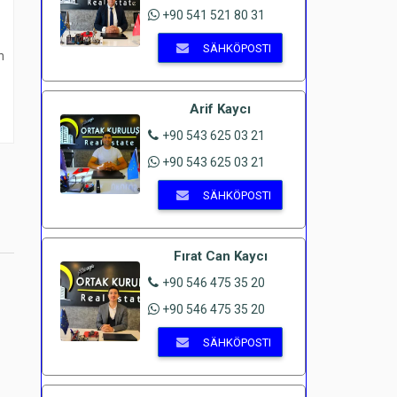
+90 541 521 80 31
SÄHKÖPOSTI
n
Arif Kaycı
+90 543 625 03 21
+90 543 625 03 21
SÄHKÖPOSTI
Fırat Can Kaycı
+90 546 475 35 20
+90 546 475 35 20
SÄHKÖPOSTI