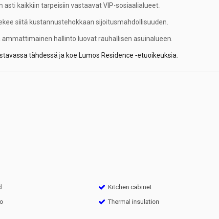
asti kaikkiin tarpeisiin vastaavat VIP-sosiaalialueet.
 tekee siitä kustannustehokkaan sijoitusmahdollisuuden.
a ammattimainen hallinto luovat rauhallisen asuinalueen.
oistavassa tähdessä ja koe Lumos Residence -etuoikeuksia.
d
Kitchen cabinet
to
Thermal insulation