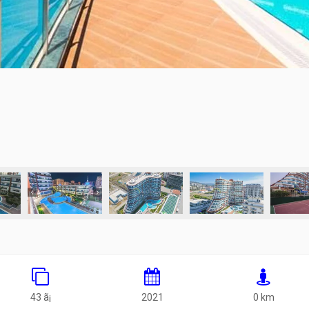
43 ã¡
2021
0 km