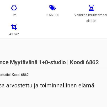
- m
€ 66 000
Valmiina muuttamaa
sisään
43 m2
ce Myytävänä 1+0-studio | Koodi 6862
tudio | Koodi 6862
 arvostettu ja toiminnallinen elämä