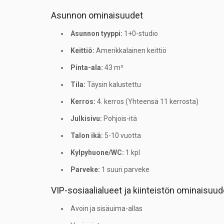
Asunnon ominaisuudet
Asunnon tyyppi:
1+0-studio
Keittiö:
Amerikkalainen keittiö
Pinta-ala:
43 m²
Tila:
Täysin kalustettu
Kerros:
4. kerros (Yhteensä 11 kerrosta)
Julkisivu:
Pohjois-itä
Talon ikä:
5-10 vuotta
Kylpyhuone/WC:
1 kpl
Parveke:
1 suuri parveke
VIP-sosiaalialueet ja kiinteistön ominaisuud
Avoin ja sisäuima-allas