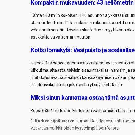
Kompaktin mukavuuden: 43 neliömetrin t
Tämän 43 m²:n kokoisen, 1+0 asunnon älykkäästi suunni
standardin. Talon 11 kerroksisen rakennuksen 4. kerroks
valoisan ilmapiirin. Täysin kalustettuna myytävänä olev
asukkaille vaivattoman muuton.
Kotisi lomakylä: Vesipuisto ja sosiaalise
Lumos Residence tarjoaa asukkailleen tavallisesta kiint
ulkouima-altaasta, talvisin sisäuima-allas, hamam ja sau
mahdollistavat sosiaalisen kanssakäymisen paikan pääll
residenssikulttuuria jokaisessa yksityiskohdassa.
Miksi sinun kannattaa ostaa tämä asun
Koodi 6862 -viitteisen kiinteistön valitsemisen tärkeim
Korkea sijoitusarvo:
Lumos Residencein kaltaiset arv
vuokrausmarkkinoiden kysytyimpiä portfoliota.