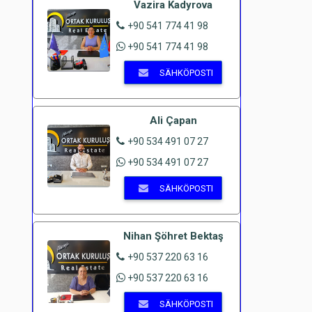
Vazira Kadyrova
+90 541 774 41 98
+90 541 774 41 98
SÄHKÖPOSTI
Ali Çapan
+90 534 491 07 27
+90 534 491 07 27
SÄHKÖPOSTI
Nihan Şöhret Bektaş
+90 537 220 63 16
+90 537 220 63 16
SÄHKÖPOSTI