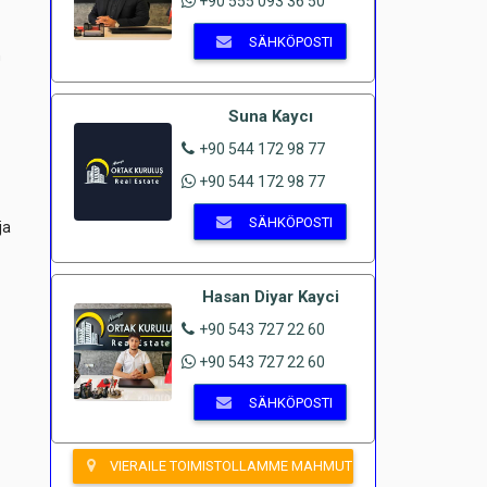
+90 555 093 36 50
SÄHKÖPOSTI
n
Suna Kaycı
+90 544 172 98 77
+90 544 172 98 77
SÄHKÖPOSTI
ja
Hasan Diyar Kayci
+90 543 727 22 60
+90 543 727 22 60
SÄHKÖPOSTI
VIERAILE TOIMISTOLLAMME MAHMUTLARISSA