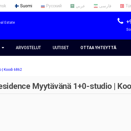
nsk
Suomi
Русский
عربي
فارسی
Tü
+
al Estate
So
S
S
ARVOSTELUT
UUTISET
OTTAA YHTEYTTÄ
 | Koodi 6862
mme
sidence Myytävänä 1+0-studio | Koo
t