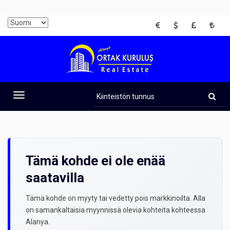
EUR
USD
GBP
TRY
Kiinteistön
tunnus
Toggle
navigation
Tämä kohde ei ole enää
saatavilla
Tämä kohde on myyty tai vedetty pois markkinoilta. Alla
on samankaltaisia myynnissä olevia kohteita kohteessa
Alanya.