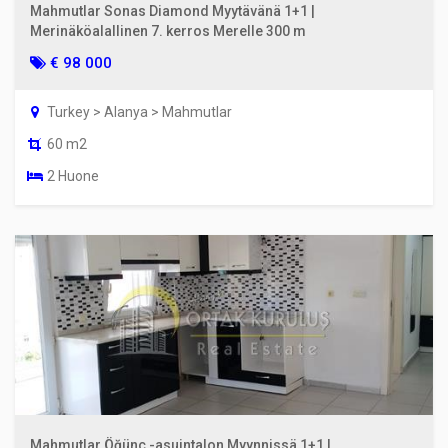
Mahmutlar Sonas Diamond Myytävänä 1+1 |
Merinäköalallinen 7. kerros Merelle 300 m
€ 98 000
Turkey > Alanya > Mahmutlar
60 m2
2 Huone
Mahmutlar Öğünç -asuintalon Myynnissä 1+1 |