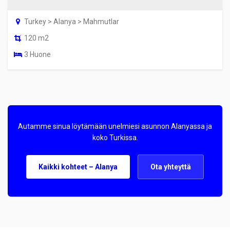
Turkey > Alanya > Mahmutlar
120 m2
3 Huone
Autamme sinua löytämään unelmiesi asunnon Alanyassa ja
koko Turkissa.
Kaikki kohteet – Alanya
Ota yhteyttä