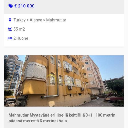
€ 210 000
Turkey > Alanya > Mahmutlar
55 m2
2 Huone
Mahmutlar Myytävänä erillisellä keittiöllä 3+1 | 100 metrin
päässä merestä & merinäköala