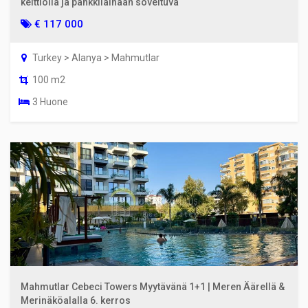
keittiöllä ja pankkilainaan soveltuva
€ 117 000
Turkey > Alanya > Mahmutlar
100 m2
3 Huone
Mahmutlar Cebeci Towers Myytävänä 1+1 | Meren Äärellä &
Merinäköalalla 6. kerros