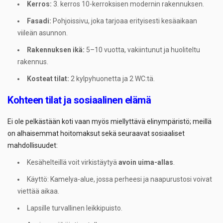
Kerros:
3. kerros 10-kerroksisen modernin rakennuksen.
Fasadi:
Pohjoissivu, joka tarjoaa erityisesti kesäaikaan
viileän asunnon.
Rakennuksen ikä:
5–10 vuotta, vakiintunut ja huoliteltu
rakennus.
Kosteat tilat:
2 kylpyhuonetta ja 2 WC:tä.
Kohteen tilat ja sosiaalinen elämä
Ei ole pelkästään koti vaan myös miellyttävä elinympäristö; meillä
on alhaisemmat hoitomaksut sekä seuraavat sosiaaliset
mahdollisuudet:
Kesähelteillä voit virkistäytyä
avoin uima-allas
.
Käyttö: Kamelya-alue, jossa perheesi ja naapurustosi voivat
viettää aikaa.
Lapsille turvallinen leikkipuisto.