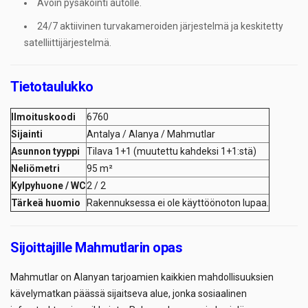
Avoin pysäköinti autolle.
24/7 aktiivinen turvakameroiden järjestelmä ja keskitetty
satelliittijärjestelmä.
Tietotaulukko
Ilmoituskoodi
6760
Sijainti
Antalya / Alanya / Mahmutlar
Asunnon tyyppi
Tilava 1+1 (muutettu kahdeksi 1+1:stä)
Neliömetri
95 m²
Kylpyhuone / WC
2 / 2
Tärkeä huomio
Rakennuksessa ei ole käyttöönoton lupaa.
Sijoittajille Mahmutlarin opas
Mahmutlar on Alanyan tarjoamien kaikkien mahdollisuuksien
kävelymatkan päässä sijaitseva alue, jonka sosiaalinen