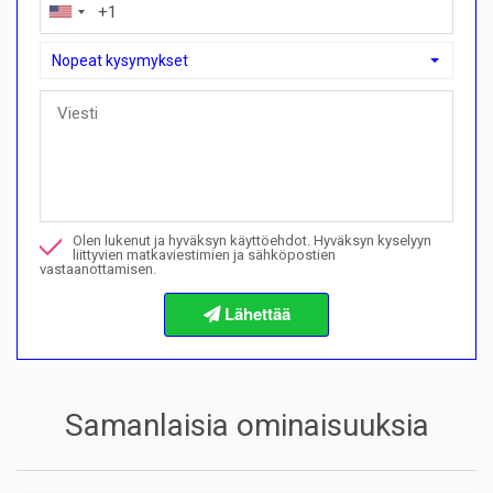
Nopeat kysymykset
Nopeat kysymykset
Voinko ostaa maksusuunnitelmalla täällä?">Voinko ostaa mak
Soita minulle tästä kiinteistöstä
Olen lukenut ja hyväksyn käyttöehdot. Hyväksyn kyselyyn
Haluan varata katselun
liittyvien matkaviestimien ja sähköpostien
vastaanottamisen.
Tietoja ostomenettelyistä
Samanlaisia ominaisuuksia