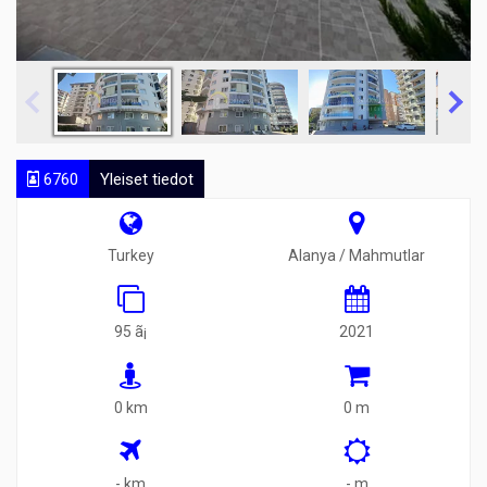
6760
Yleiset tiedot
Turkey
Alanya / Mahmutlar
95 ã¡
2021
0 km
0 m
- km
- m