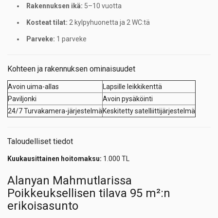
Rakennuksen ikä:
5–10 vuotta
Kosteat tilat:
2 kylpyhuonetta ja 2 WC:tä
Parveke:
1 parveke
Kohteen ja rakennuksen ominaisuudet
Avoin uima-allas
Lapsille leikkikenttä
Paviljonki
Avoin pysäköinti
24/7 Turvakamera-järjestelmä
Keskitetty satelliittijärjestelmä
Taloudelliset tiedot
Kuukausittainen hoitomaksu:
1.000 TL
Alanyan Mahmutlarissa
Poikkeuksellisen tilava 95 m²:n
erikoisasunto