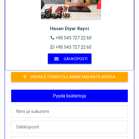
Hasan Diyar Kayci
+90 543 727 22 60
+90 543 727 22 60
SÄHKÖPOSTI
VIERAILE TOIMISTOLLAMME MAHMUTLARISSA
Pyydä lisätietoja