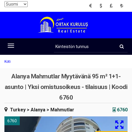
EUR
USD
GBP
TRY
Kiinteistön
tunnus
Toggle
navigation
Koti
Alanya Mahmutlar Myytävänä 95 m² 1+1-
asunto | Yksi omistusoikeus - tilaisuus | Koodi
6760
Turkey
> Alanya
> Mahmutlar
6760
6760