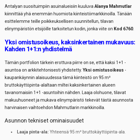
Antalyan suosituimpiin asuinalueisiin kuuluva
Alanya Mahmutlar
kiinnittää yhä enemmän huomiota kiinteistömarkkinoilla. Tänään
esittelemme teille poikkeuksellisen suunnitellun, tilavan
elinympäristön etsijöille tarkoitetun kodin, jonka viite on
Kod 6760
.
Yksi omistusoikeus, kaksinkertainen mukavuus:
Kahden 1+1:n yhdistelmä
Tämän portfolion tärkein erottuva piirre on se, että kaksi 1+1 -
asuntoa on arkkitehtonisesti yhdistetty.
Yksi omistusoikeus
-
kaupankäynnin alaisuudessa tämä kiinteistö on 95 m²
bruttokäyttöpinta-alaltaan miltei kaksinkertainen alueen
tavanomaisiin 1+1 -asuntoihin nähden. Laaja olohuone, tilavat
makuuhuoneet ja mukava elinympäristö tekevät tästä asunnosta
harvinaisen vaihtoehdon Mahmutlarin markkinoilla.
Asunnon tekniset ominaisuudet
Laaja pinta-ala:
Yhteensä 95 m² bruttokäyttöpinta-ala.