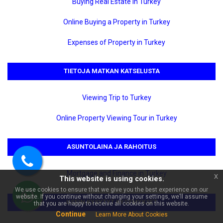
Buying Real Estate in Turkey
Online Buying a Property in Turkey
Expenses of Property in Turkey
TIETOJA MATKAN KATSELUSTA
×
🏠 Kysy kohteesta Alanya
Viewing Trip to Turkey
Mahmutlar Myytävänä 95 m²
1+1-asunto | Yksi
Online Property Viewing Tour in Turkey
omistusoikeus - tilaisuus |
Koodi 6760!
ASUNTOLAINA JA RAHOITUS
Soita
Mortgage and Finance in Turkey
x
This website is using cookies.
meille
We use cookies to ensure that we give you the best experience on our
website. If you continue without changing your settings, we’ll assume
USEIN KYSYTYT KYSYMYKSET
WhatsApp
that you are happy to receive all cookies on this website.
Continue
Learn More About Cookies