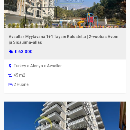
Avsallar Myytävänä 1+1 Täysin Kalustettu | 2-vuotias Avoin
ja Sisäuima-allas
€ 63 000
Turkey > Alanya > Avsallar
45 m2
2 Huone