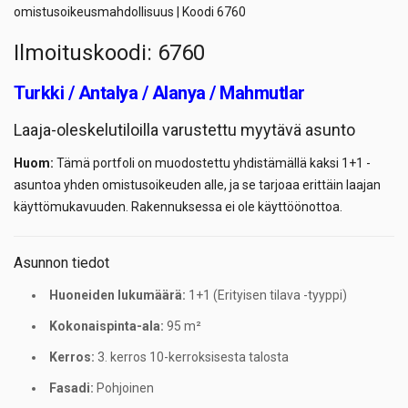
omistusoikeusmahdollisuus | Koodi 6760
Ilmoituskoodi: 6760
Turkki / Antalya / Alanya / Mahmutlar
Laaja-oleskelutiloilla varustettu myytävä asunto
Huom:
Tämä portfoli on muodostettu yhdistämällä kaksi 1+1 -
asuntoa yhden omistusoikeuden alle, ja se tarjoaa erittäin laajan
käyttömukavuuden. Rakennuksessa ei ole käyttöönottoa.
Asunnon tiedot
Huoneiden lukumäärä:
1+1 (Erityisen tilava -tyyppi)
Kokonaispinta-ala:
95 m²
Kerros:
3. kerros 10-kerroksisesta talosta
Fasadi:
Pohjoinen