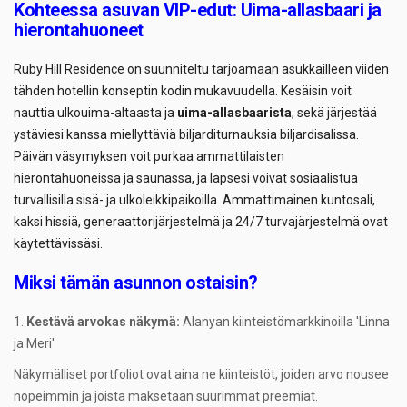
Kohteessa asuvan VIP-edut: Uima-allasbaari ja
hierontahuoneet
Ruby Hill Residence on suunniteltu tarjoamaan asukkailleen viiden
tähden hotellin konseptin kodin mukavuudella. Kesäisin voit
nauttia ulkouima-altaasta ja
uima-allasbaarista
, sekä järjestää
ystäviesi kanssa miellyttäviä biljarditurnauksia biljardisalissa.
Päivän väsymyksen voit purkaa ammattilaisten
hierontahuoneissa ja saunassa, ja lapsesi voivat sosiaalistua
turvallisilla sisä- ja ulkoleikkipaikoilla. Ammattimainen kuntosali,
kaksi hissiä, generaattorijärjestelmä ja 24/7 turvajärjestelmä ovat
käytettävissäsi.
Miksi tämän asunnon ostaisin?
Kestävä arvokas näkymä:
Alanyan kiinteistömarkkinoilla 'Linna
ja Meri'
Näkymälliset portfoliot ovat aina ne kiinteistöt, joiden arvo nousee
nopeimmin ja joista maksetaan suurimmat preemiat.