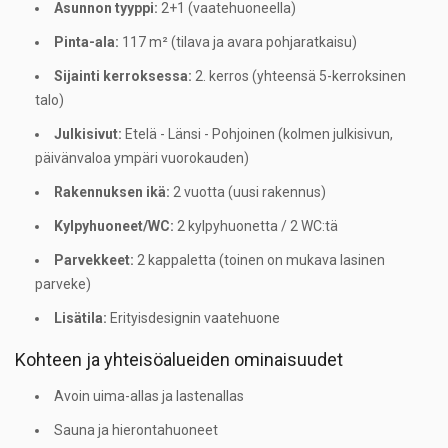
Asunnon tyyppi:
2+1 (vaatehuoneella)
Pinta-ala:
117 m² (tilava ja avara pohjaratkaisu)
Sijainti kerroksessa:
2. kerros (yhteensä 5-kerroksinen
talo)
Julkisivut:
Etelä - Länsi - Pohjoinen (kolmen julkisivun,
päivänvaloa ympäri vuorokauden)
Rakennuksen ikä:
2 vuotta (uusi rakennus)
Kylpyhuoneet/WC:
2 kylpyhuonetta / 2 WC:tä
Parvekkeet:
2 kappaletta (toinen on mukava lasinen
parveke)
Lisätila:
Erityisdesignin vaatehuone
Kohteen ja yhteisöalueiden ominaisuudet
Avoin uima-allas ja lastenallas
Sauna ja hierontahuoneet