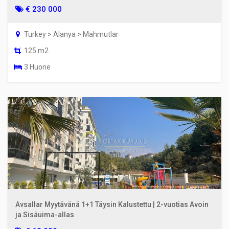
€ 230 000
Turkey > Alanya > Mahmutlar
125 m2
3 Huone
Avsallar Myytävänä 1+1 Täysin Kalustettu | 2-vuotias Avoin
ja Sisäuima-allas