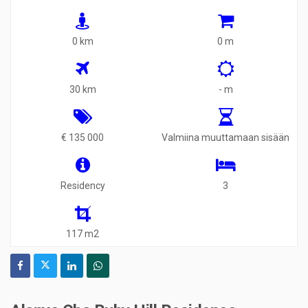
0 km
0 m
30 km
- m
€ 135 000
Valmiina muuttamaan sisään
Residency
3
117 m2