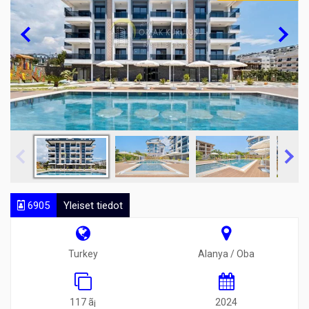
6905
Yleiset tiedot
Turkey
Alanya / Oba
117 ã¡
2024