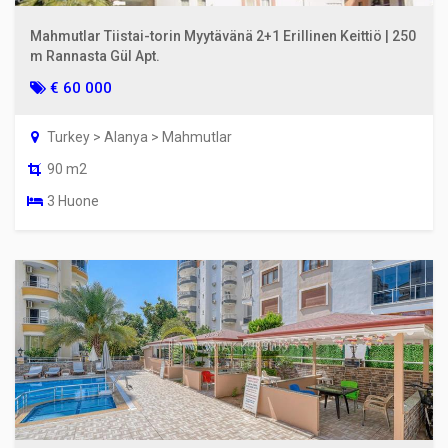
Mahmutlar Tiistai-torin Myytävänä 2+1 Erillinen Keittiö | 250
m Rannasta Gül Apt.
€ 60 000
Turkey > Alanya > Mahmutlar
90 m2
3 Huone