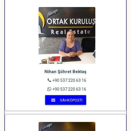
Nihan Şöhret Bektaş
+90 537 220 63 16
+90 537 220 63 16
SÄHKÖPOSTI