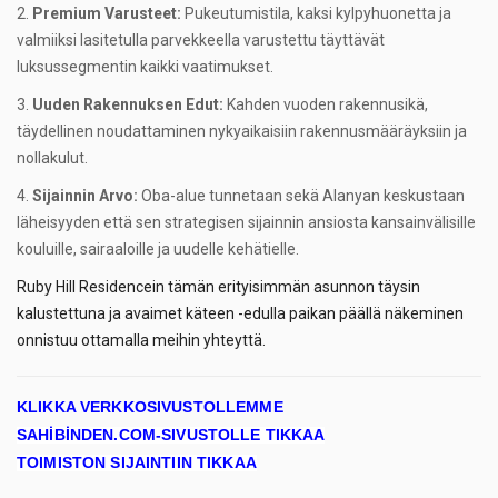
Premium Varusteet:
Pukeutumistila, kaksi kylpyhuonetta ja
valmiiksi lasitetulla parvekkeella varustettu täyttävät
luksussegmentin kaikki vaatimukset.
Uuden Rakennuksen Edut:
Kahden vuoden rakennusikä,
täydellinen noudattaminen nykyaikaisiin rakennusmääräyksiin ja
nollakulut.
Sijainnin Arvo:
Oba-alue tunnetaan sekä Alanyan keskustaan
läheisyyden että sen strategisen sijainnin ansiosta kansainvälisille
kouluille, sairaaloille ja uudelle kehätielle.
Ruby Hill Residencein tämän erityisimmän asunnon täysin
kalustettuna ja avaimet käteen -edulla paikan päällä näkeminen
onnistuu ottamalla meihin yhteyttä.
KLIKKA VERKKOSIVUSTOLLEMME
SAHİBİNDEN.COM-SIVUSTOLLE TIKKAA
TOIMISTON SIJAINTIIN TIKKAA