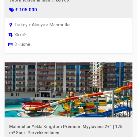
Vuorimaisemallinen 9. kerros
€ 105 000
Turkey > Alanya > Mahmutlar
85 m2
3 Huone
Mahmutlar Yekta Kingdom Premium Myytävänä 2+1 | 125
m² Suuri Parvekkeellinen