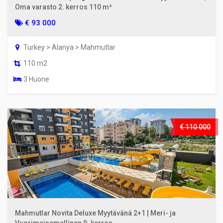
Oma varasto 2. kerros 110 m²
€ 93 000
Turkey > Alanya > Mahmutlar
110 m2
3 Huone
€ 110 000
Mahmutlar Novita Deluxe Myytävänä 2+1 | Meri- ja