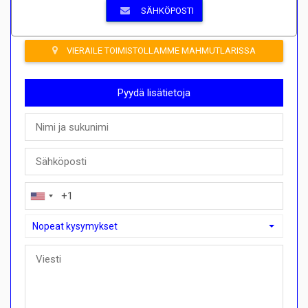
SÄHKÖPOSTI
VIERAILE TOIMISTOLLAMME MAHMUTLARISSA
Pyydä lisätietoja
Nopeat kysymykset
Nopeat kysymykset
Voinko ostaa maksusuunnitelmalla täällä?">Voinko ostaa mak