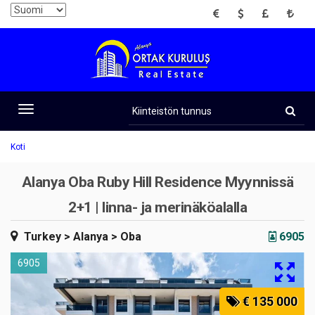
EUR
USD
GBP
TRY
Kiinteistön
tunnus
Toggle
navigation
Koti
Alanya Oba Ruby Hill Residence Myynnissä
2+1 | linna- ja merinäköalalla
Turkey
> Alanya
> Oba
6905
6905
€ 135 000