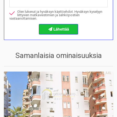
Soita minulle tästä kiinteistöstä
Olen lukenut ja hyväksyn käyttöehdot. Hyväksyn kyselyyn
Haluan varata katselun
liittyvien matkaviestimien ja sähköpostien
vastaanottamisen.
Tietoja ostomenettelyistä
Samanlaisia ominaisuuksia