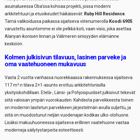
asuinalueessa Oba'ssa kohoaa projekti, jossa moderni
arkkitehtuuri ja etuoikeudet häikäisevät:
Ruby Hill Residence
.
Tämä valikoidussa paikassa sijaitseva viitenumerolla
Koodi 6905
varustettu asuntomme ei ole pelkkä koti, vaan visio, joka asettaa
Alanyan ikonisen linnan ja Välimeren sinisyyden elämänne
keskiöön.
Kolmen julkisivun tilavuus, lasinen parveke ja
oma vaatehuoneen mukavuus
Vasta 2 vuotta vanhassa nuorekkaassa rakennuksessa sijaitseva
117 m²:n tilava 2+1-asunto erottuu arkkitehtonisilla
yksityiskohdillaan. Etelä-, Länsi- ja Pohjoispuoliset julkisivut tekevät
siitä valoisan ympäri vuorokauden. Kahdesta parvekkeesta toinen
on modernin lasitetun parvekkeen järjestelmän avulla suljettu, ja
siitä on muodostunut neljän vuodenajan kodikas ulko-olohuone.
Lisäksi makuuhuoneessa sijaitseva erillinen vaatehuone vastaa
moderneja säilytystarpeita esteettisesti.