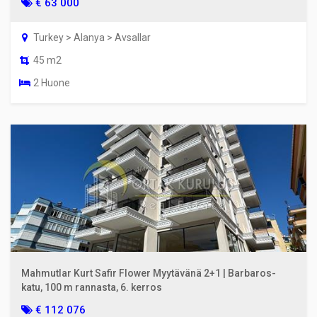
€ 63 000
Turkey > Alanya > Avsallar
45 m2
2 Huone
Mahmutlar Kurt Safir Flower Myytävänä 2+1 | Barbaros-
katu, 100 m rannasta, 6. kerros
€ 112 076