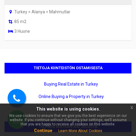
Turkey > Alanya > Mahmutlar
85 m2
3 Huone
×
TIETOJA KIINTEISTÖN OSTAMISESTA
🏠 Kysy kohteesta Alanya Oba
Ruby Hill Residence Myynnissä
2+1 | linna- ja merinäköalalla!
Buying Real Estate in Turkey
Online Buying a Property in Turkey
Soita
x
This website is using cookies.
Expenses of Property in Turkey
meille
We use cookies to ensure that we give you the best experience on our
website. If you continue without changing your settings, we’ll assume
WhatsApp
that you are happy to receive all cookies on this website.
TIETOJA MATKAN KATSELUSTA
Continue
Learn More About Cookies