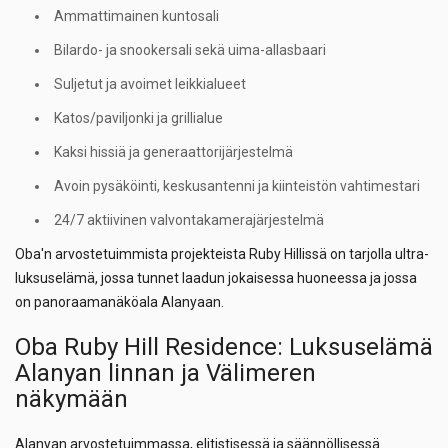
Ammattimainen kuntosali
Bilardo- ja snookersali sekä uima-allasbaari
Suljetut ja avoimet leikkialueet
Katos/paviljonki ja grillialue
Kaksi hissiä ja generaattorijärjestelmä
Avoin pysäköinti, keskusantenni ja kiinteistön vahtimestari
24/7 aktiivinen valvontakamerajärjestelmä
Oba'n arvostetuimmista projekteista Ruby Hillissä on tarjolla ultra-
luksuselämä, jossa tunnet laadun jokaisessa huoneessa ja jossa
on panoraamanäköala Alanyaan.
Oba Ruby Hill Residence: Luksuselämä
Alanyan linnan ja Välimeren
näkymään
Alanyan arvostetuimmassa, elitistisessä ja säännöllisessä